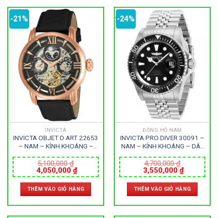
-21%
-24%
INVICTA
ĐỒNG HỒ NAM
INVICTA OBJET D ART 22653
INVICTA PRO DIVER 30091 –
– NAM – KÍNH KHOÁNG –
NAM – KÍNH KHOÁNG – DÂY
DÂY DA – AUTOMATIC –
KIM LOẠI – AUTOMATIC –
SIZE 47MM – MÁY HOA KỲ
SIZE 42MM – MÁY HOA KỲ
5,100,000
₫
4,700,000
₫
Giá
Giá
Giá
Giá
4,050,000
₫
3,550,000
₫
gốc
hiện
gốc
hiện
là:
tại
là:
tại
THÊM VÀO GIỎ HÀNG
THÊM VÀO GIỎ HÀNG
5,100,000 ₫.
là:
4,700,000 ₫.
là:
4,050,000 ₫.
3,550,000