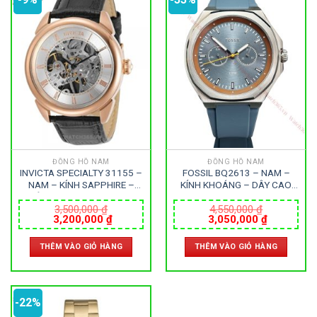
ĐỒNG HỒ NAM
ĐỒNG HỒ NAM
INVICTA SPECIALTY 31155 –
FOSSIL BQ2613 – NAM –
NAM – KÍNH SAPPHIRE –
KÍNH KHOÁNG – DÂY CAO
DÂY DA – AUTOMATIC –
SU – PIN – SIZE 45MM –
SIZE 42MM – MÁY HOA KỲ
MÁY HOA KỲ
3,500,000
₫
4,550,000
₫
Giá
Giá
Giá
Giá
3,200,000
₫
3,050,000
₫
gốc
hiện
gốc
hiện
là:
tại
là:
tại
THÊM VÀO GIỎ HÀNG
THÊM VÀO GIỎ HÀNG
3,500,000 ₫.
là:
4,550,000 ₫.
là:
3,200,000 ₫.
3,050,000
-22%