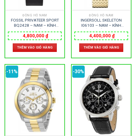
ĐỒNG HỒ NAM
ĐỒNG HỒ NAM
FOSSIL PRIVATEER SPORT
INGERSOLL SKELETON
BQ2428 – NAM – KÍNH
I06103 – NAM – KÍNH
KHOÁNG – DÂY DA –
KHOÁNG – DÂY KIM LOẠI –
AUTOMATIC – SIZE 45MM –
AUTOMATIC – SIZE 38MM –
4,800,000
₫
4,400,000
₫
MÁY HOA KỲ
MÁY HOA KỲ
THÊM VÀO GIỎ HÀNG
THÊM VÀO GIỎ HÀNG
-11%
-30%