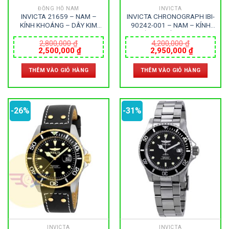
ĐỒNG HỒ NAM
INVICTA
INVICTA 21659 – NAM –
INVICTA CHRONOGRAPH IBI-
KÍNH KHOÁNG – DÂY KIM
90242-001 – NAM – KÍNH
LOẠI – PIN – SIZE 44MM –
KHOÁNG – DÂY DA – PIN –
MÁY HOA KỲ
SIZE 44MM – MÁY HOA KỲ
2,800,000
₫
4,200,000
₫
Giá
Giá
Giá
Giá
2,500,000
₫
2,950,000
₫
gốc
hiện
gốc
hiện
là:
tại
là:
tại
THÊM VÀO GIỎ HÀNG
THÊM VÀO GIỎ HÀNG
2,800,000 ₫.
là:
4,200,000 ₫.
là:
2,500,000 ₫.
2,950,000
-26%
-31%
INVICTA
INVICTA