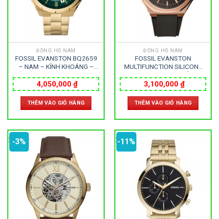
ĐỒNG HỒ NAM
ĐỒNG HỒ NAM
FOSSIL EVANSTON BQ2659
FOSSIL EVANSTON
– NAM – KÍNH KHOÁNG –
MULTIFUNCTION SILICONE
DÂY KIM LOẠI – AUTOMATIC
BQ2612 – NAM – KÍNH
– SIZE 43MM – MÁY HOA KỲ
KHOÁNG – DÂY CAO SU –
4,050,000
₫
3,100,000
₫
PIN – SIZE 42MM – MÁY
HOA KỲ
THÊM VÀO GIỎ HÀNG
THÊM VÀO GIỎ HÀNG
-3%
-11%