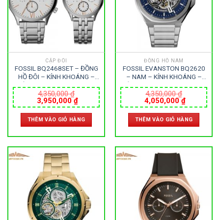
CẶP ĐÔI
ĐỒNG HỒ NAM
FOSSIL BQ2468SET – ĐỒNG
FOSSIL EVANSTON BQ2620
HỒ ĐÔI – KÍNH KHOÁNG –
– NAM – KÍNH KHOÁNG –
DÂY KIM LOẠI – PIN – SIZE
DÂY KIM LOẠI – AUTOMATIC
44&35 MM – MÁY HOA KỲ
– SIZE 42MM – MÁY HOA KỲ
4,350,000
₫
4,350,000
₫
Giá
Giá
Giá
Giá
3,950,000
₫
4,050,000
₫
gốc
hiện
gốc
hiện
là:
tại
là:
tại
THÊM VÀO GIỎ HÀNG
THÊM VÀO GIỎ HÀNG
4,350,000 ₫.
là:
4,350,000 ₫.
là:
3,950,000 ₫.
4,050,000