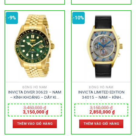
-9%
-10%
ĐỒNG HỒ NAM
ĐỒNG HỒ NAM
INVICTA DIVER 30623 – NAM
INVICTA LIMITED EDITION
– KÍNH KHOÁNG – DÂY KIM
34015 – NAM – KÍNH
LOẠI – PIN – SIZE 44MM –
KHOÁNG – DÂY DA – PIN –
MÁY HOA KỲ
SIZE 43MM – MÁY HOA KỲ
3,450,000
₫
3,150,000
₫
Giá
Giá
Giá
Giá
3,150,000
₫
2,850,000
₫
gốc
hiện
gốc
hiện
là:
tại
là:
tại
THÊM VÀO GIỎ HÀNG
THÊM VÀO GIỎ HÀNG
3,450,000 ₫.
là:
3,150,000 ₫.
là:
3,150,000 ₫.
2,850,000