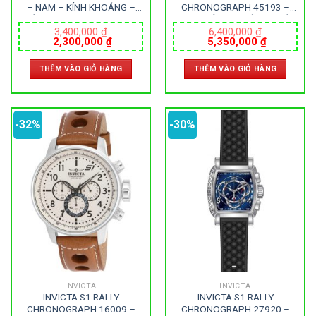
– NAM – KÍNH KHOÁNG –
CHRONOGRAPH 45193 –
DÂY KIM LOẠI – PIN – SIZE
NAM – KÍNH KHOÁNG – DÂY
43MM – MÁY HOA KỲ
KIM LOẠI – PIN – SIZE 51MM
3,400,000
₫
6,400,000
₫
Giá
Giá
Giá
Giá
2,300,000
₫
5,350,000
₫
– MÁY HOA KỲ
gốc
hiện
gốc
hiện
là:
tại
là:
tại
THÊM VÀO GIỎ HÀNG
THÊM VÀO GIỎ HÀNG
3,400,000 ₫.
là:
6,400,000 ₫.
là:
2,300,000 ₫.
5,350,000
-32%
-30%
INVICTA
INVICTA
INVICTA S1 RALLY
INVICTA S1 RALLY
CHRONOGRAPH 16009 –
CHRONOGRAPH 27920 –