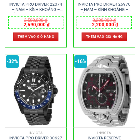
INVICTA PRO DRIVER 22074
INVICTA PRO DRIVER 26970
– NAM – KÍNH KHOÁNG –
– NAM – KÍNH KHOÁNG –
DÂY DA – PIN – SIZE 43MM
DÂY KIM LOẠI – PIN – SIZE
– MÁY HOA KỲ
40MM – MÁY HOA KỲ
3,500,000
₫
3,200,000
₫
Giá
Giá
Giá
Giá
2,590,000
₫
2,200,000
₫
gốc
hiện
gốc
hiện
là:
tại
là:
tại
THÊM VÀO GIỎ HÀNG
THÊM VÀO GIỎ HÀNG
3,500,000 ₫.
là:
3,200,000 ₫.
là:
2,590,000 ₫.
2,200,000
-32%
-16%
INVICTA
INVICTA
INVICTA PRO DRIVER 30627
INVICTA RESERVE