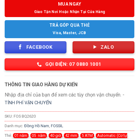
MUA NGAY
Giao Tận Nơi Hoặc Nhận Tại Cửa Hàng
TRẢ GÓP QUA THẺ
Visa, Master, JCB
FACEBOOK
ZALO
GỌI ĐIỆN: 07 0880 1001
THÔNG TIN GIAO HÀNG DỰ KIẾN
Nhập địa chỉ của bạn để xem các tùy chọn vận chuyển. -
TÍNH PHÍ VẬN CHUYỂN
SKU:
FOS BQ2620
Danh mục:
Đồng Hồ Nam
,
FOSSIL
Thẻ:
01 năm
,
05 năm
,
40 giờ
,
42 mm
,
5 ATM
,
Automatic (Cơ tự