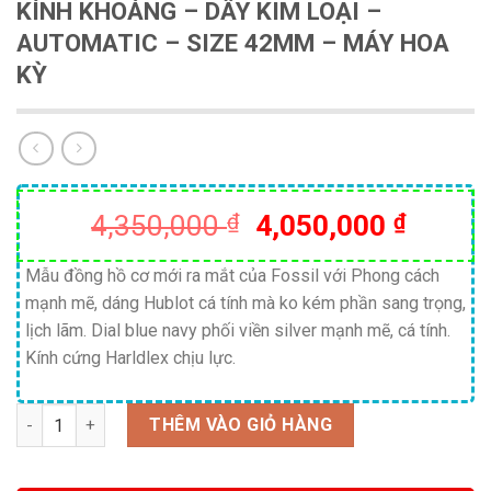
KÍNH KHOÁNG – DÂY KIM LOẠI –
AUTOMATIC – SIZE 42MM – MÁY HOA
KỲ
Giá
Giá
4,350,000
₫
4,050,000
₫
gốc
hiện
là:
tại
Mẫu đồng hồ cơ mới ra mắt của Fossil với Phong cách
mạnh mẽ, dáng Hublot cá tính mà ko kém phần sang trọng,
4,350,000 ₫.
là:
lịch lãm. Dial blue navy phối viền silver mạnh mẽ, cá tính.
4,050,
Kính cứng Harldlex chịu lực.
Số lượng
THÊM VÀO GIỎ HÀNG