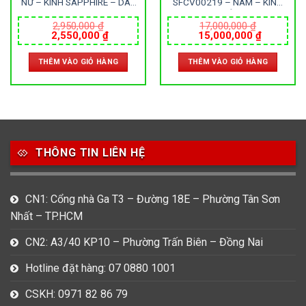
NỮ – KÍNH SAPPHIRE – DÂY
SFCV00219 – NAM – KÍNH
DA – PIN – SIZE 34MM –
SAPPHIRE – DÂY KIM LOẠI –
MÁY NHẬT
PIN – SIZE 40MM – MÁY
2,950,000
₫
17,000,000
₫
Giá
Giá
Giá
Giá
2,550,000
₫
15,000,000
₫
ITALIA
gốc
hiện
gốc
hiện
là:
tại
là:
tại
THÊM VÀO GIỎ HÀNG
THÊM VÀO GIỎ HÀNG
2,950,000 ₫.
là:
17,000,000 ₫.
là:
000 ₫.
2,550,000 ₫.
15,000,0
THÔNG TIN LIÊN HỆ
CN1: Cổng nhà Ga T3 – Đường 18E – Phường Tân Sơn
Nhất – TP.HCM
CN2: A3/40 KP10 – Phường Trấn Biên – Đồng Nai
Hotline đặt hàng: 07 0880 1001
CSKH: 0971 82 86 79