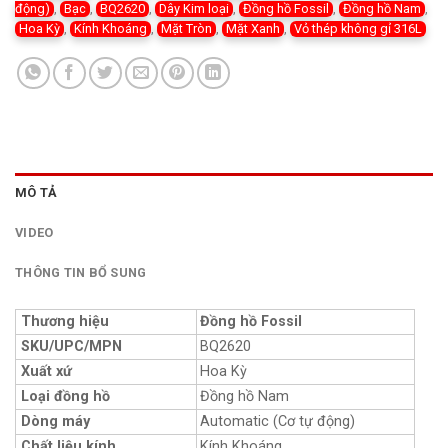
động)
,
Bạc
,
BQ2620
,
Dây Kim loại
,
Đồng hồ Fossil
,
Đồng hồ Nam
,
Hoa Kỳ
,
Kính Khoáng
,
Mặt Tròn
,
Mặt Xanh
,
Vỏ thép không gỉ 316L
MÔ TẢ
VIDEO
THÔNG TIN BỔ SUNG
Thương hiệu
Đồng hồ Fossil
SKU/UPC/MPN
BQ2620
Xuất xứ
Hoa Kỳ
Loại đồng hồ
Đồng hồ Nam
Dòng máy
Automatic (Cơ tự động)
Chất liệu kính
Kính Khoáng