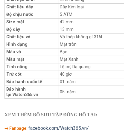
Chất liệu dây
Dây Kim loại
Độ chịu nước
5 ATM
Size mặt
42 mm
Độ dày
13 mm
Chất liệu vỏ
Vỏ thép không gỉ 316L
Hình dạng
Mặt tròn
Màu vỏ
Bạc
Màu mặt
Mặt Xanh
Tính năng
Lộ cơ, Dạ quang
Trữ cót
40 giờ
Bảo hành quốc tế
01 năm
Bảo hành
05 năm
tại Watch365.vn
XEM THÊM BỘ SƯU TẬP ĐỒNG HỒ TẠI:
facebook.com/Watch365.vn/
➡️ Fanpage: