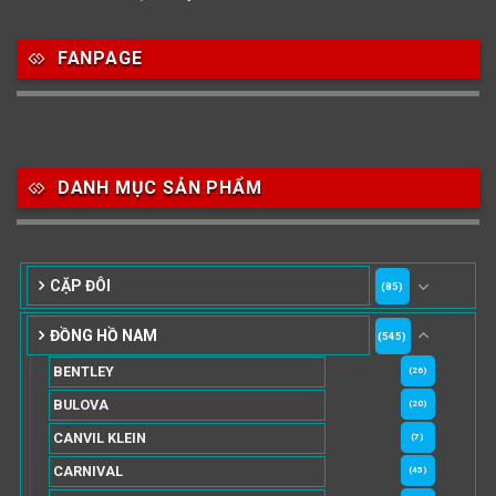
FANPAGE
DANH MỤC SẢN PHẨM
CẶP ĐÔI
(85)
ĐỒNG HỒ NAM
(545)
BENTLEY
(26)
BULOVA
(20)
CANVIL KLEIN
(7)
CARNIVAL
(45)