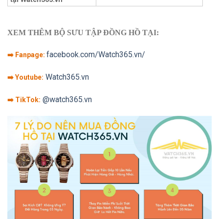
XEM THÊM BỘ SƯU TẬP ĐỒNG HỒ TẠI:
facebook.com/Watch365.vn/
➡️ Fanpage:
Watch365.vn
➡️ Youtube:
@watch365.vn
➡️ TikTok: