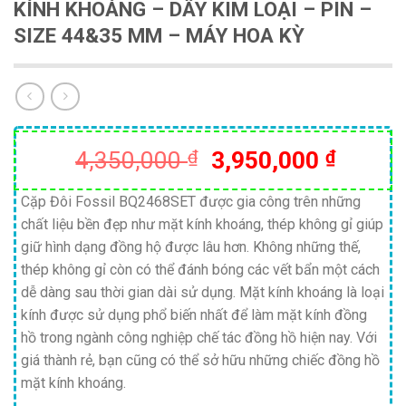
KÍNH KHOÁNG – DÂY KIM LOẠI – PIN –
SIZE 44&35 MM – MÁY HOA KỲ
Giá
Giá
4,350,000
₫
3,950,000
₫
gốc
hiện
là:
tại
Cặp Đôi Fossil BQ2468SET được gia công trên những
chất liệu bền đẹp như mặt kính khoáng, thép không gỉ giúp
4,350,000 ₫.
là:
giữ hình dạng đồng hộ được lâu hơn. Không những thế,
3,950,
thép không gỉ còn có thể đánh bóng các vết bẩn một cách
dễ dàng sau thời gian dài sử dụng. Mặt kính khoáng là loại
kính được sử dụng phổ biến nhất để làm mặt kính đồng
hồ trong ngành công nghiệp chế tác đồng hồ hiện nay. Với
giá thành rẻ, bạn cũng có thể sở hữu những chiếc đồng hồ
mặt kính khoáng.