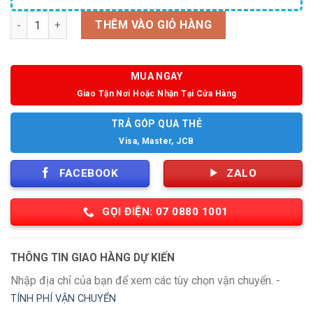
Số lượng
THÊM VÀO GIỎ HÀNG
MUA NGAY
Giao Tận Nơi Hoặc Nhận Tại Cửa Hàng
TRẢ GÓP QUA THẺ
Visa, Master, JCB
FACEBOOK
ZALO
GỌI ĐIỆN: 07 0880 1001
THÔNG TIN GIAO HÀNG DỰ KIẾN
Nhập địa chỉ của bạn để xem các tùy chọn vận chuyển. -
TÍNH PHÍ VẬN CHUYỂN