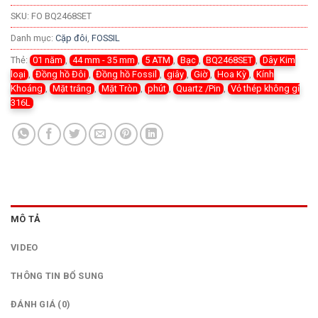
SKU:
FO BQ2468SET
Danh mục:
Cặp đôi
,
FOSSIL
Thẻ:
01 năm
,
44 mm - 35 mm
,
5 ATM
,
Bạc
,
BQ2468SET
,
Dây Kim
loại
,
Đồng hồ Đôi
,
Đồng hồ Fossil
,
giây
,
Giờ
,
Hoa Kỳ
,
Kính
Khoáng
,
Mặt trắng
,
Mặt Tròn
,
phút
,
Quartz /Pin
,
Vỏ thép không gỉ
316L
MÔ TẢ
VIDEO
THÔNG TIN BỔ SUNG
ĐÁNH GIÁ (0)