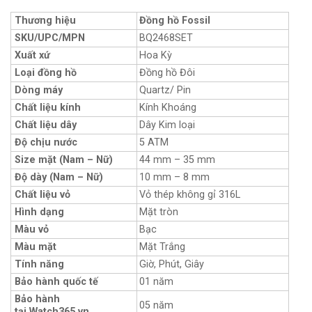
Thương hiệu
Đồng hồ Fossil
SKU/UPC/MPN
BQ2468SET
Xuất xứ
Hoa Kỳ
Loại đồng hồ
Đồng hồ Đôi
Dòng máy
Quartz/ Pin
Chất liệu kính
Kính Khoáng
Chất liệu dây
Dây Kim loại
Độ chịu nước
5 ATM
Size mặt (Nam – Nữ)
44 mm – 35 mm
Độ dày (Nam – Nữ)
10 mm – 8 mm
Chất liệu vỏ
Vỏ thép không gỉ 316L
Hình dạng
Mặt tròn
Màu vỏ
Bạc
Màu mặt
Mặt Trắng
Tính năng
Giờ, Phút, Giây
Bảo hành quốc tế
01 năm
Bảo hành
05 năm
tại Watch365.vn