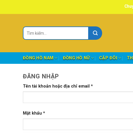
Skip
Chuyên 
to
content
Tìm
kiếm:
ĐỒNG HỒ NAM
ĐỒNG HỒ NỮ
CẶP ĐÔI
TH
ĐĂNG NHẬP
Tên tài khoản hoặc địa chỉ email
*
Mật khẩu
*