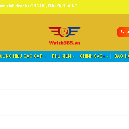
kinh doanh ĐỒNG HỒ, PHỤ KIỆN ĐỒNG HỒ chính hãng, tuyển đại lý, CT
H
ƯƠNG HIỆU CAO CẤP
PHỤ KIỆN
CHÍNH SÁCH
BẢO H