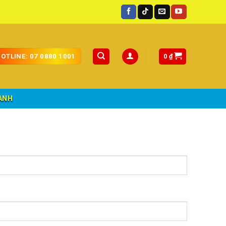
V giao hàng toàn quốc.
0
₫
OTLINE: 07 0880 1001
ÀNH