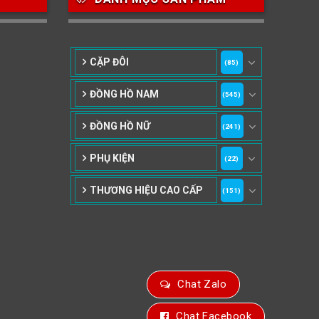
CẶP ĐÔI
(85)
ĐỒNG HỒ NAM
(545)
ĐỒNG HỒ NỮ
(241)
PHỤ KIỆN
(22)
THƯƠNG HIỆU CAO CẤP
(151)
Chat Zalo
Chat Facebook