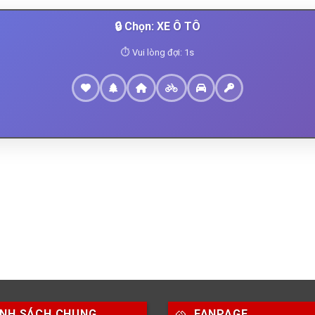
🔒 Chọn:
XE Ô TÔ
✓ Bạn có thể tiếp tục
ÍNH SÁCH CHUNG
FANPAGE