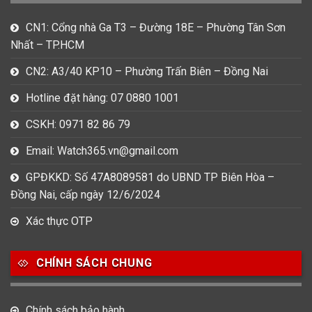
Dây Kim Loại
Dây Mess
CN1: Cổng nhà Ga T3 – Đường 18E – Phường Tân Sơn
Nhất – TP.HCM
Size Mặt
CN2: A3/40 KP10 – Phường Trấn Biên – Đồng Nai
83
157
109
22-28mm
29-33mm
34-36mm
Hotline đặt hàng: 07 0880 1001
107
170
129
CSKH: 0971 82 86 79
37-39mm
40mm
41mm
Email: Watch365.vn@gmail.com
182
64
76
42mm
43mm
44-47mm
GPĐKKD: Số 47A8089581 do UBND TP Biên Hòa –
Đồng Nai, cấp ngày 12/6/2024
10
1
48-52mm
53-56mm
Xác thực OTP
Thẻ sản phẩm
CHÍNH SÁCH CHUNG
Thẻ sản phẩm
Chính sách bảo hành