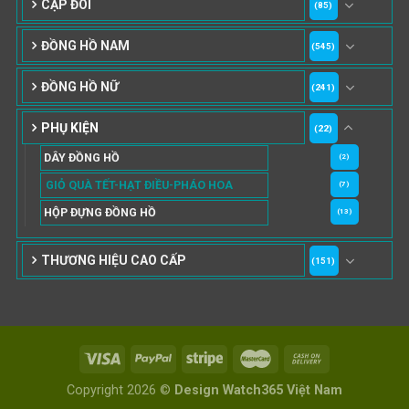
CẶP ĐÔI
(85)
ĐỒNG HỒ NAM
(545)
ĐỒNG HỒ NỮ
(241)
PHỤ KIỆN
(22)
DÂY ĐỒNG HỒ
(2)
GIỎ QUÀ TẾT-HẠT ĐIỀU-PHÁO HOA
(7)
HỘP ĐỰNG ĐỒNG HỒ
(13)
THƯƠNG HIỆU CAO CẤP
(151)
Copyright 2026 ©
Design Watch365 Việt Nam