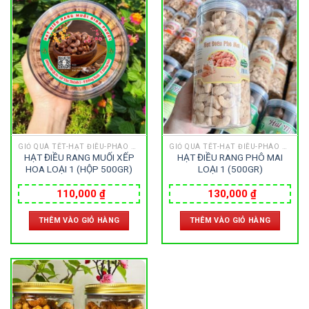
Loại Máy
513
91
417
Máy Cơ
Máy Eco Drive
Máy Pin
Giới tính
GIỎ QUÀ TẾT-HẠT ĐIỀU-PHÁO HOA
GIỎ QUÀ TẾT-HẠT ĐIỀU-PHÁO HOA
753
355
13
HẠT ĐIỀU RANG MUỐI XẾP
HẠT ĐIỀU RANG PHÔ MAI
Nam
Nữ
Unisex
HOA LOẠI 1 (HỘP 500GR)
LOẠI 1 (500GR)
110,000
₫
130,000
₫
Nước sản xuất
THÊM VÀO GIỎ HÀNG
THÊM VÀO GIỎ HÀNG
22
3
33
Anh Quốc
Áo
Đức
49
474
0
Mỹ
Nhật
Pháp