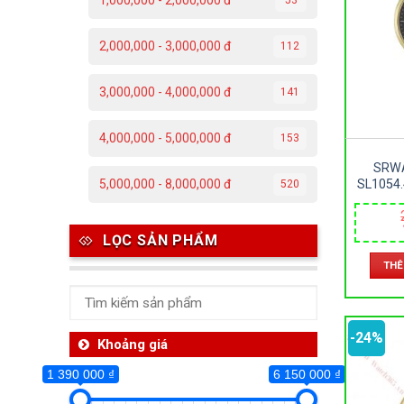
1,000,000 - 2,000,000 đ
1 390 000 ₫
2,000,000 - 3,000,000 đ
112
1 390 000
3,000,000 - 4,000,000 đ
141
Th
4,000,000 - 5,000,000 đ
153
Ben
SRWA
SL1054.
5,000,000 - 8,000,000 đ
520
SAPPHI
Da
– SIZE
LỌC SẢN PHẨM
Ma
THÊ
Om
-24%
Khoảng giá
Thoma
1 390 000 ₫
6 150 000 ₫