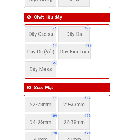
Chất liệu dây
73
422
Dây Cao su
Dây Da
14
487
Dây Dù (Vải)
Dây Kim Loại
20
Dây Mess
Size Mặt
83
157
22-28mm
29-33mm
109
107
34-36mm
37-39mm
170
129
40mm
41mm