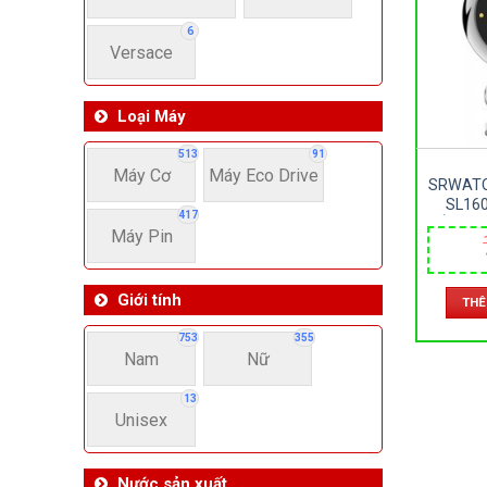
Thẻ s
6
Versace
Loại Máy
513
91
Máy Cơ
Máy Eco Drive
SRWATC
SL160
417
KÍNH S
Máy Pin
LOẠI –
Giới tính
THÊ
753
355
Nam
Nữ
13
Unisex
Nước sản xuất