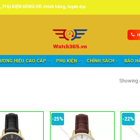
ỒNG HỒ chính hãng, tuyển đại lý, CTV giao hàng toàn quốc.
H
ƯƠNG HIỆU CAO CẤP
PHỤ KIỆN
CHÍNH SÁCH
BẢO H
Showing a
-25%
-22%
oảng giá