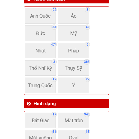
22
3
Anh Quốc
Áo
33
49
Đức
Mỹ
474
0
Nhật
Pháp
3
383
Thổ Nhĩ Kỳ
Thụy Sỹ
12
27
Trung Quốc
Ý
Hình dạng
17
945
Bát Giác
Mặt tròn
51
15
Mặt vuông
Oval