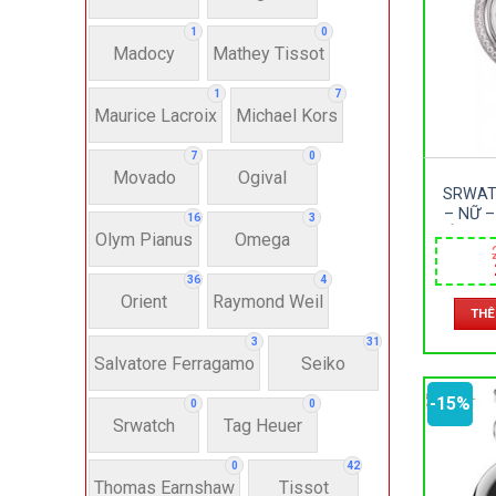
Hì
1
0
Madocy
Mathey Tissot
Bát
1
7
Maurice Lacroix
Michael Kors
Chấ
7
0
Movado
Ogival
SRWAT
Dây 
– NỮ –
16
3
DÂY DA 
Olym Pianus
Omega
Si
36
4
Orient
Raymond Weil
THÊ
22-
3
31
Salvatore Ferragamo
Seiko
-15%
4
0
0
Srwatch
Tag Heuer
0
42
Th
Thomas Earnshaw
Tissot