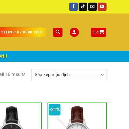
0
₫
OTLINE: 07 0880 1001
ÀNH
ll 16 results
-21%