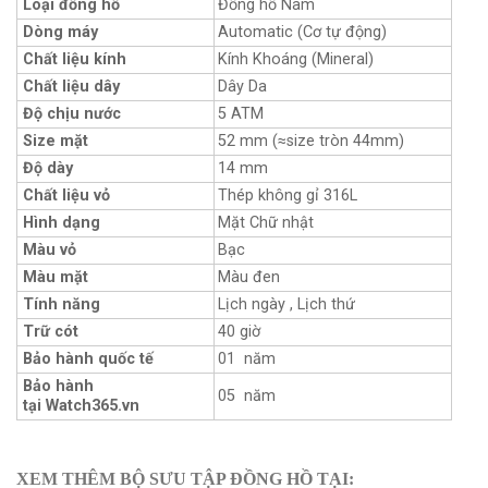
Loại đồng hồ
Đồng hồ Nam
Dòng máy
Automatic (Cơ tự động)
Chất liệu kính
Kính Khoáng (Mineral)
Chất liệu dây
Dây Da
Độ chịu nước
5 ATM
Size mặt
52 mm (≈size tròn 44mm)
Độ dày
14 mm
Chất liệu vỏ
Thép không gỉ 316L
Hình dạng
Mặt Chữ nhật
Màu vỏ
Bạc
Màu mặt
Màu đen
Tính năng
Lịch ngày , Lịch thứ
Trữ cót
40 giờ
Bảo hành quốc tế
01 năm
Bảo hành
05 năm
tại Watch365.vn
XEM THÊM BỘ SƯU TẬP ĐỒNG HỒ TẠI: