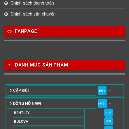
Chính sách thanh toán
Chính sách vận chuyển
FANPAGE
DANH MỤC SẢN PHẨM
CẶP ĐÔI
(85)
ĐỒNG HỒ NAM
(545)
BENTLEY
(26)
BULOVA
(20)