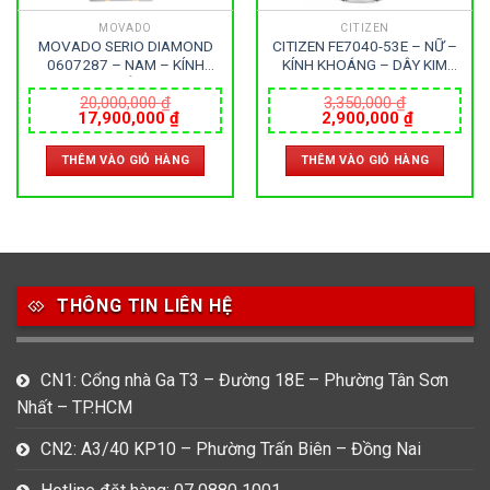
MOVADO
CITIZEN
MOVADO SERIO DIAMOND
CITIZEN FE7040-53E – NỮ –
0607287 – NAM – KÍNH
KÍNH KHOÁNG – DÂY KIM
SAPPHIRE – DÂY KIM LOẠI –
LOẠI – ECO DRIVE – SIZE
PIN – SIZE 39MM – MÁY
36MM – MÁY NHẬT
20,000,000
₫
3,350,000
₫
Giá
Giá
Giá
Giá
17,900,000
₫
2,900,000
₫
THỤY SỸ
gốc
hiện
gốc
hiện
là:
tại
là:
tại
THÊM VÀO GIỎ HÀNG
THÊM VÀO GIỎ HÀNG
20,000,000 ₫.
là:
3,350,000 ₫.
là:
0 ₫.
17,900,000 ₫.
2,900,000
THÔNG TIN LIÊN HỆ
CN1: Cổng nhà Ga T3 – Đường 18E – Phường Tân Sơn
Nhất – TP.HCM
CN2: A3/40 KP10 – Phường Trấn Biên – Đồng Nai