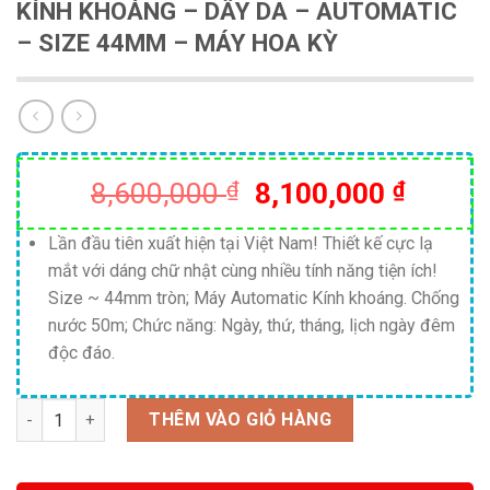
KÍNH KHOÁNG – DÂY DA – AUTOMATIC
– SIZE 44MM – MÁY HOA KỲ
Giá
Giá
8,600,000
₫
8,100,000
₫
gốc
hiện
là:
tại
Lần đầu tiên xuất hiện tại Việt Nam! Thiết kế cực lạ
mắt với dáng chữ nhật cùng nhiều tính năng tiện ích!
8,600,000 ₫.
là:
Size ~ 44mm tròn; Máy Automatic Kính khoáng. Chống
8,100,
nước 50m; Chức năng: Ngày, thứ, tháng, lịch ngày đêm
độc đáo.
Số lượng
THÊM VÀO GIỎ HÀNG