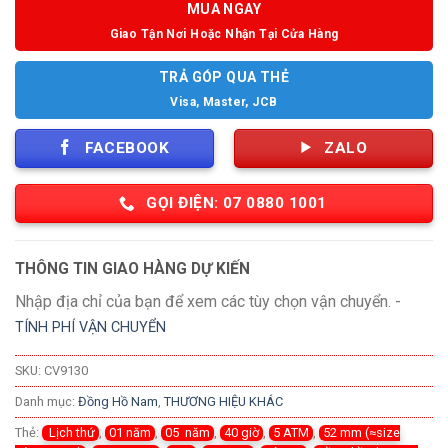
MUA NGAY
Giao Tận Nơi Hoặc Nhận Tại Cửa Hàng
TRẢ GÓP QUA THẺ
Visa, Master, JCB
FACEBOOK
ZALO
GỌI ĐIỆN: 07 0880 1001
THÔNG TIN GIAO HÀNG DỰ KIẾN
Nhập địa chỉ của bạn để xem các tùy chọn vận chuyển. -
TÍNH PHÍ VẬN CHUYỂN
SKU:
CV9130
Danh mục:
Đồng Hồ Nam
,
THƯƠNG HIỆU KHÁC
Thẻ:
Lịch thứ
,
01 năm
,
05 năm
,
40 giờ
,
5 ATM
,
52 mm (≈size