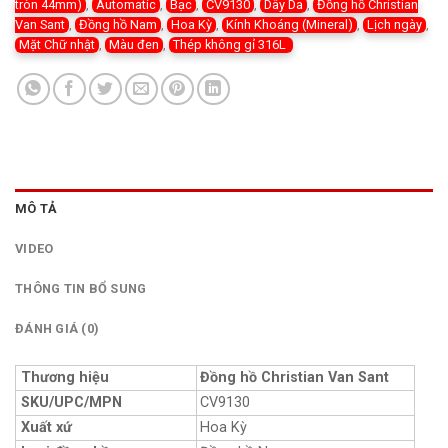
tròn 44mm)
,
Automatic
,
Bạc
,
CV9130
,
Dây Da
,
Đồng hồ Christian
Van Sant
,
Đồng hồ Nam
,
Hoa Kỳ
,
Kính Khoáng (Mineral)
,
Lịch ngày
,
Mặt Chữ nhật
,
Màu đen
,
Thép không gỉ 316L
MÔ TẢ
VIDEO
THÔNG TIN BỔ SUNG
ĐÁNH GIÁ (0)
Thương hiệu
Đồng hồ Christian Van Sant
SKU/UPC/MPN
CV9130
Xuất xứ
Hoa Kỳ