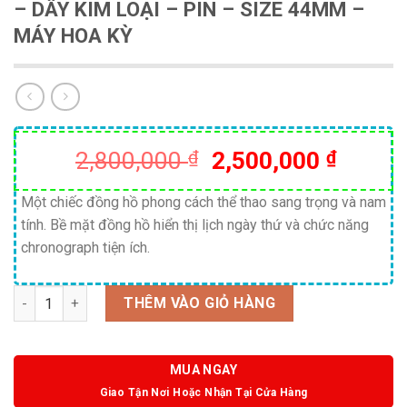
– DÂY KIM LOẠI – PIN – SIZE 44MM –
MÁY HOA KỲ
Giá
Giá
2,800,000
₫
2,500,000
₫
gốc
hiện
là:
tại
Một chiếc đồng hồ phong cách thể thao sang trọng và nam
tính. Bề mặt đồng hồ hiển thị lịch ngày thứ và chức năng
2,800,000 ₫.
là:
chronograph tiện ích.
2,500,
Số lượng
THÊM VÀO GIỎ HÀNG
MUA NGAY
Giao Tận Nơi Hoặc Nhận Tại Cửa Hàng