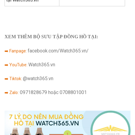
tại Watch365.vn
XEM THÊM BỘ SƯU TẬP ĐỒNG HỒ TẠI:
facebook.com/Watch365.vn/
➡️ Fanpage:
Watch365.vn
➡️ YouTube:
@watch365.vn
➡️ Tiktok:
0971828679 hoặc 0708801001
➡️ Zalo: