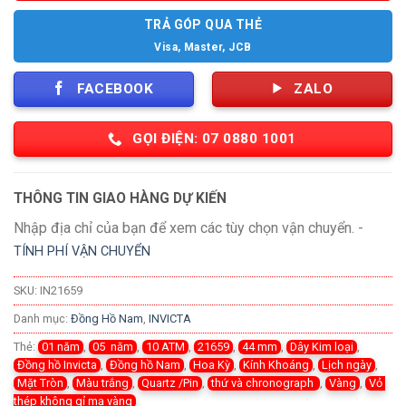
TRẢ GÓP QUA THẺ
Visa, Master, JCB
FACEBOOK
ZALO
GỌI ĐIỆN: 07 0880 1001
THÔNG TIN GIAO HÀNG DỰ KIẾN
Nhập địa chỉ của bạn để xem các tùy chọn vận chuyển. -
TÍNH PHÍ VẬN CHUYỂN
SKU:
IN21659
Danh mục:
Đồng Hồ Nam
,
INVICTA
Thẻ:
01 năm
,
05 năm
,
10 ATM
,
21659
,
44 mm
,
Dây Kim loại
,
Đồng hồ Invicta
,
Đồng hồ Nam
,
Hoa Kỳ
,
Kính Khoáng
,
Lịch ngày
,
Mặt Tròn
,
Màu trắng
,
Quartz /Pin
,
thứ và chronograph
,
Vàng
,
Vỏ
thép không gỉ mạ vàng