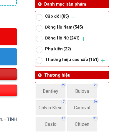
Danh mục sản phẩm
Cặp đôi
(85)
Đồng Hồ Nam
(545)
Đồng Hồ Nữ
(241)
Phụ kiện
(22)
Thương hiệu cao cấp
(151)
Thương hiệu
27
21
Bentley
Bulova
7
49
Calvin Klein
Carnival
n. -
80
31
TÍNH
Casio
Citizen