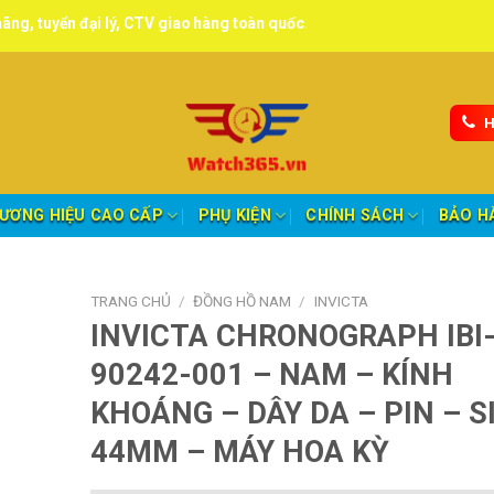
 lý, CTV giao hàng toàn quốc.
H
ƯƠNG HIỆU CAO CẤP
PHỤ KIỆN
CHÍNH SÁCH
BẢO H
TRANG CHỦ
/
ĐỒNG HỒ NAM
/
INVICTA
INVICTA CHRONOGRAPH IBI
90242-001 – NAM – KÍNH
KHOÁNG – DÂY DA – PIN – S
44MM – MÁY HOA KỲ