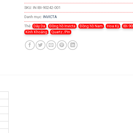
SKU:
IN IBI-90242-001
Danh mục:
INVICTA
Thẻ:
Dây Da
,
Đồng hồ Invicta
,
Đồng hồ Nam
,
Hoa Kỳ
,
IBI-9
Kính Khoáng
,
Quartz /Pin