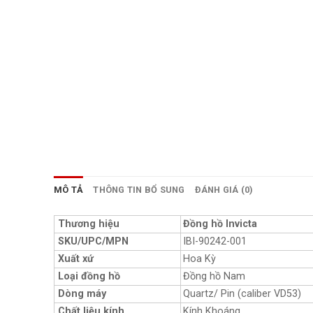
MÔ TẢ
THÔNG TIN BỔ SUNG
ĐÁNH GIÁ (0)
Thương hiệu
Đồng hồ Invicta
SKU/UPC/MPN
IBI-90242-001
Xuất xứ
Hoa Kỳ
Loại đồng hồ
Đồng hồ Nam
Dòng máy
Quartz/ Pin (caliber VD53)
Chất liệu kính
Kính Khoáng