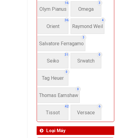
16
3
Olym Pianus
Omega
36
4
Orient
Raymond Weil
3
Salvatore Ferragamo
31
0
Seiko
Srwatch
0
Tag Heuer
0
Thomas Earnshaw
42
6
Tissot
Versace
Loại Máy