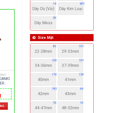
14
487
Dây Dù (Vải)
Dây Kim Loại
20
Dây Mess
Size Mặt
83
157
22-28mm
29-33mm
109
107
34-36mm
37-39mm
GAMO
170
129
AGAMO
40mm
41mm
HER
 KÍNH
182
64
₫
 – PIN
42mm
43mm
Giá
₫
 ITALIA
hiện
tại
76
10
ÀNG
.
là:
44-47mm
48-52mm
11,400,000 ₫.