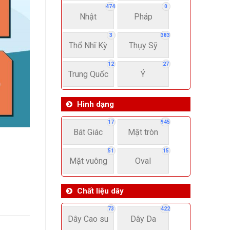
474
0
Nhật
Pháp
3
383
Thổ Nhĩ Kỳ
Thụy Sỹ
12
27
Trung Quốc
Ý
Hình dạng
17
945
Bát Giác
Mặt tròn
51
15
Mặt vuông
Oval
Chất liệu dây
73
422
Dây Cao su
Dây Da