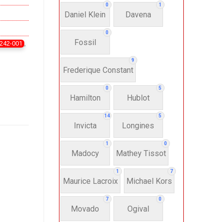
0
1
Daniel Klein
Davena
0
Fossil
0242-001
,
9
Frederique Constant
0
5
Hamilton
Hublot
14
5
Invicta
Longines
1
0
Madocy
Mathey Tissot
1
7
Maurice Lacroix
Michael Kors
7
0
Movado
Ogival