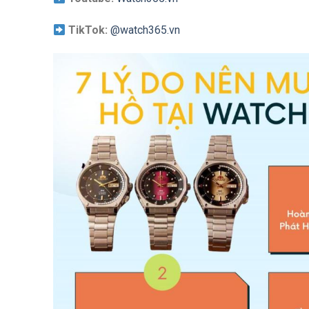
TikTok:
@watch365.vn