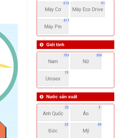
513
91
Máy Cơ
Máy Eco Drive
417
Máy Pin
Giới tính
753
355
Nam
Nữ
13
Unisex
Nước sản xuất
22
3
Anh Quốc
Áo
33
49
Đức
Mỹ