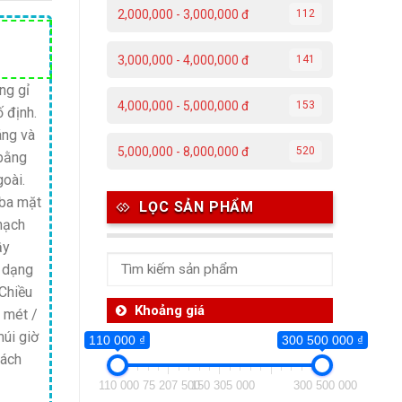
2,000,000 - 3,000,000 đ
112
Giá
3,000,000 - 4,000,000 đ
141
hiện
tại
ng gỉ
4,000,000 - 5,000,000 đ
153
 định.
.
là:
áng và
2,950,000 ₫.
5,000,000 - 8,000,000 đ
520
 bằng
oài.
 ba mặt
LỌC SẢN PHẨM
thạch
ầy
 dạng
 Chiều
Khoảng giá
 mét /
múi giờ
110 000 ₫
300 500 000 ₫
cách
110 000
75 207 500
150 305 000
300 500 000