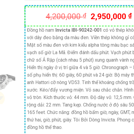
Giá
4,200,000
₫
2,950,000
₫
gốc
là:
Đồng hồ nam
Invicta IBI-90242-001
có vỏ thép khô
với dây đeo bằng da màu đen. Viền thép không gỉ cố
4,200,000 ₫
Mặt số màu đen với kim kiểu alpha tông màu bạc s
vạch số giờ La Mã. Điểm đánh dấu phút. Vạch phút
chữ số Ả Rập (cách nhau 5 phút) xung quanh vành ng
Hiển thị ngày ở vị trí giữa 4 và 5 giờ. Chronograph –
số phụ hiển thị: 60 giây, 60 phút và 24 giờ. Bộ máy 
anh Hattori cỡ nòng VD53. Tinh thể khoáng chống tr
xước. Kéo/đẩy vương miện. Vỏ sau chắc chắn. Hình
vỏ tròn. Kích thước vỏ: 44 mm. Độ dày vỏ: 12,5 mm.
rộng dải: 22 mm. Tang kẹp. Chống nước ở độ sâu 50
165 feet. Chức năng: đồng hồ bấm giờ, ngày, GMT, 
thứ hai, giờ, phút, giây. Tôi Bởi Dòng Invicta. Phong 
đồng hồ thể thao.