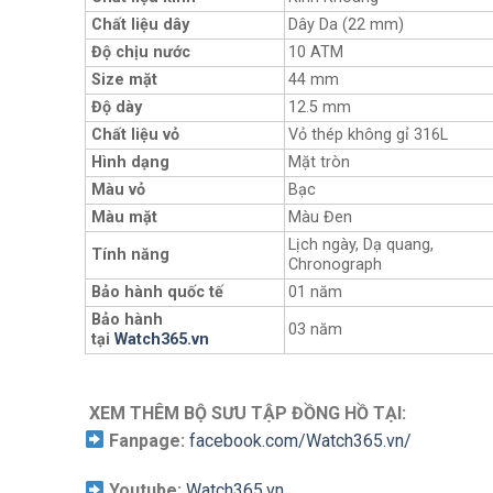
Chất liệu dây
Dây Da (22 mm)
Độ chịu nước
10 ATM
Size mặt
44 mm
Độ dày
12.5 mm
Chất liệu vỏ
Vỏ thép không gỉ 316L
Hình dạng
Mặt tròn
Màu vỏ
Bạc
Màu mặt
Màu Đen
Lịch ngày, Dạ quang,
Tính năng
Chronograph
Bảo hành quốc tế
01 năm
Bảo hành
03 năm
tại
Watch365.vn
XEM THÊM BỘ SƯU TẬP ĐỒNG HỒ TẠI:
Fanpage:
facebook.com/Watch365.vn/
Youtube:
Watch365.vn