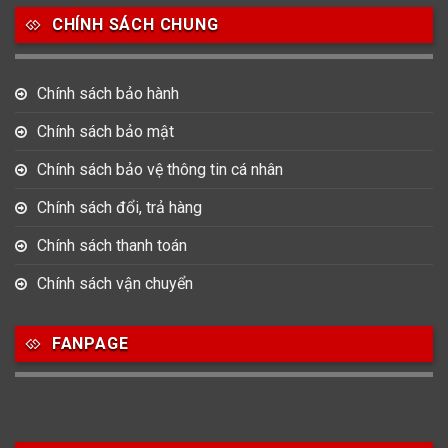
3
383
12
CHÍNH SÁCH CHUNG
Thổ Nhĩ Kỳ
Thụy Sỹ
Trung Quốc
27
Ý
Chính sách bảo hành
Chính sách bảo mật
Hình dạng
Chính sách bảo vệ thông tin cá nhân
17
945
51
Chính sách đổi, trả hàng
Bát Giác
Mặt tròn
Mặt vuông
Chính sách thanh toán
15
Oval
Chính sách vận chuyển
Chất liệu dây
FANPAGE
73
422
14
Dây Cao su
Dây Da
Dây Dù (Vải)
487
20