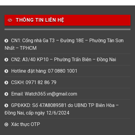
Loại Máy
THÔNG TIN LIÊN HỆ
513
91
417
Máy Cơ
Máy Eco Drive
Máy Pin
CN1: Cổng nhà Ga T3 – Đường 18E – Phường Tân Sơn
Nhất – TP.HCM
Giới tính
CN2: A3/40 KP10 – Phường Trấn Biên – Đồng Nai
753
355
13
Hotline đặt hàng: 07 0880 1001
Nam
Nữ
Unisex
CSKH: 0971 82 86 79
Nước sản xuất
Email: Watch365.vn@gmail.com
22
3
33
GPĐKKD: Số 47A8089581 do UBND TP Biên Hòa –
Anh Quốc
Áo
Đức
Đồng Nai, cấp ngày 12/6/2024
49
474
0
Xác thực OTP
Mỹ
Nhật
Pháp