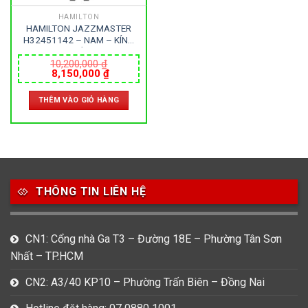
HAMILTON
HAMILTON JAZZMASTER
H32451142 – NAM – KÍNH
SAPPHIRE – DÂY KIM LOẠI –
PIN – SIZE 40MM – MÁY
10,200,000
₫
Giá
Giá
8,150,000
₫
THỤY SỸ
gốc
hiện
là:
tại
THÊM VÀO GIỎ HÀNG
10,200,000 ₫.
là:
8,150,000 ₫.
THÔNG TIN LIÊN HỆ
CN1: Cổng nhà Ga T3 – Đường 18E – Phường Tân Sơn
Nhất – TP.HCM
CN2: A3/40 KP10 – Phường Trấn Biên – Đồng Nai