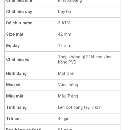
Chất liệu kính
Kính Khoáng
Chất liệu dây
Dây Da
Độ chịu nước
3 ATM
Size mặt
42 mm
12 mm
Độ dày
Thép không gỉ 316L mạ vàng
Chất liệu vỏ
hồng PVD
Hình dạng
Mặt tròn
Màu vỏ
Vàng hồng
Màu Trắng
Màu mặt
Tính năng
Lên cót bằng tay, 3 kim
Trữ cót
40 giờ