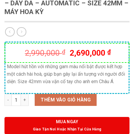
– DÂY DA – AUTOMATIC – SIZE 42MM –
MÁY HOA KỲ
Giá
Giá
2,990,000
₫
2,690,000
₫
gốc
hiện
là:
tại
Model hút hồn với những gam màu nổi bật được kết hợp
một cách hài hoà, giúp bạn gây lại ấn tượng với người đối
2,990,000 ₫.
là:
diện. Size 42mm vừa vặn cổ tay cho anh em Châu Á.
2,690,
Số lượng
THÊM VÀO GIỎ HÀNG
MUA NGAY
Giao Tận Nơi Hoặc Nhận Tại Cửa Hàng