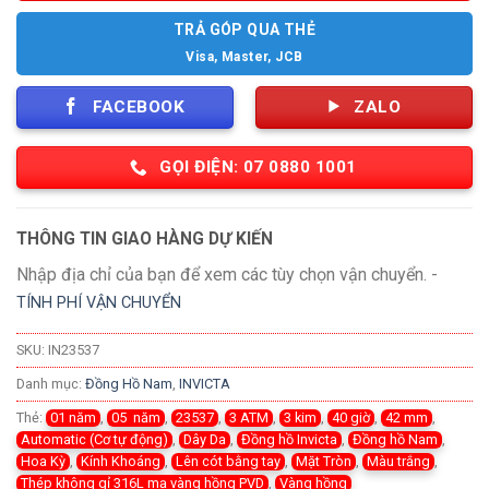
TRẢ GÓP QUA THẺ
Visa, Master, JCB
FACEBOOK
ZALO
GỌI ĐIỆN: 07 0880 1001
THÔNG TIN GIAO HÀNG DỰ KIẾN
Nhập địa chỉ của bạn để xem các tùy chọn vận chuyển. -
TÍNH PHÍ VẬN CHUYỂN
SKU:
IN23537
Danh mục:
Đồng Hồ Nam
,
INVICTA
Thẻ:
01 năm
,
05 năm
,
23537
,
3 ATM
,
3 kim
,
40 giờ
,
42 mm
,
Automatic (Cơ tự động)
,
Dây Da
,
Đồng hồ Invicta
,
Đồng hồ Nam
,
Hoa Kỳ
,
Kính Khoáng
,
Lên cót bằng tay
,
Mặt Tròn
,
Màu trắng
,
Thép không gỉ 316L mạ vàng hồng PVD
,
Vàng hồng