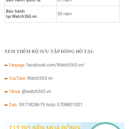
Bảo hành quốc tế
01 năm
Bảo hành
05 năm
tại Watch365.vn
XEM THÊM BỘ SƯU TẬP ĐỒNG HỒ TẠI:
facebook.com/Watch365.vn/
➡️ Fanpage:
Watch365.vn
➡️ YouTube:
@watch365.vn
➡️ Tiktok:
0971828679 hoặc 0708801001
➡️ Zalo: