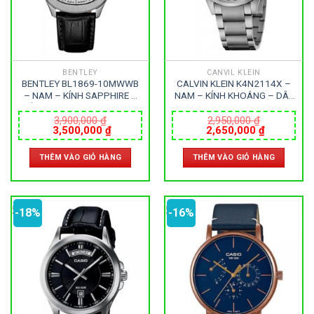
BENTLEY
CANVIL KLEIN
BENTLEY BL1869-10MWWB
CALVIN KLEIN K4N2114X –
– NAM – KÍNH SAPPHIRE –
NAM – KÍNH KHOÁNG – DÂY
DÂY DA – PIN – SIZE 40MM
KIM LOẠI – PIN – SIZE 40MM
– MÁY ĐỨC
– MÁY THỤY SỸ
3,900,000
₫
2,950,000
₫
Giá
Giá
Giá
Giá
3,500,000
₫
2,650,000
₫
gốc
hiện
gốc
hiện
là:
tại
là:
tại
THÊM VÀO GIỎ HÀNG
THÊM VÀO GIỎ HÀNG
3,900,000 ₫.
là:
2,950,000 ₫.
là:
3,500,000 ₫.
2,650,000
-18%
-16%