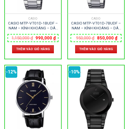
CASIO
CASIO
CASIO MTP-VT01D-1BUDF –
CASIO MTP-VT01D-7BUDF –
NAM – KÍNH KHOÁNG – DÂY
NAM – KÍNH KHOÁNG – DÂY
KIM LOẠI – PIN – SIZE 40MM
KIM LOẠI – PIN – SIZE 40MM
Giá
Giá
Giá
Giá
– MÁY NHẬT
– MÁY NHẬT
1,150,000
₫
990,000
₫
950,000
₫
850,000
₫
gốc
hiện
gốc
hiện
là:
tại
là:
tại
THÊM VÀO GIỎ HÀNG
THÊM VÀO GIỎ HÀNG
1,150,000 ₫.
là:
950,000 ₫.
là:
990,000 ₫.
850,0
-12%
-10%