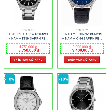
BENTLEY
BENTLEY
BENTLEY BL1869-101MWBI
BENTLEY BL1869-10MWNN
– NAM – KÍNH SAPPHIRE –
– NAM – KÍNH SAPPHIRE –
DÂY KIM LOẠI – PIN – SIZE
DÂY DA – PIN – SIZE 40MM
40MM – MÁY ĐỨC
– MÁY ĐỨC
4,750,000
₫
3,900,000
₫
Giá
Giá
Giá
Giá
3,750,000
₫
3,400,000
₫
gốc
hiện
gốc
hiện
là:
tại
là:
tại
THÊM VÀO GIỎ HÀNG
THÊM VÀO GIỎ HÀNG
4,750,000 ₫.
là:
3,900,000 ₫.
là:
3,750,000 ₫.
3,400,000
-10%
-10%