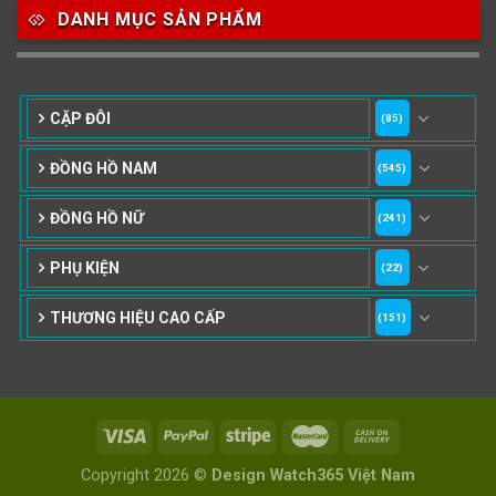
DANH MỤC SẢN PHẨM
CẶP ĐÔI
(85)
ĐỒNG HỒ NAM
(545)
ĐỒNG HỒ NỮ
(241)
PHỤ KIỆN
(22)
THƯƠNG HIỆU CAO CẤP
(151)
Copyright 2026 ©
Design Watch365 Việt Nam