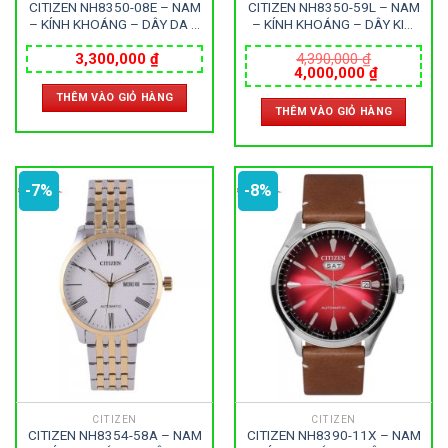
CITIZEN NH8350-08E – NAM
CITIZEN NH8350-59L – NAM
– KÍNH KHOÁNG – DÂY DA –
– KÍNH KHOÁNG – DÂY KIM
AUTOMATIC – SIZE 40MM –
LOẠI – AUTOMATIC – SIZE
MÁY NHẬT
40MM – MÁY NHẬT
3,300,000
₫
4,390,000
₫
Giá
Giá
4,000,000
₫
gốc
hiện
THÊM VÀO GIỎ HÀNG
là:
tại
THÊM VÀO GIỎ HÀNG
4,390,000 ₫.
là:
4,000,000
-7%
-8%
CITIZEN
CITIZEN
CITIZEN NH8354-58A – NAM
CITIZEN NH8390-11X – NAM