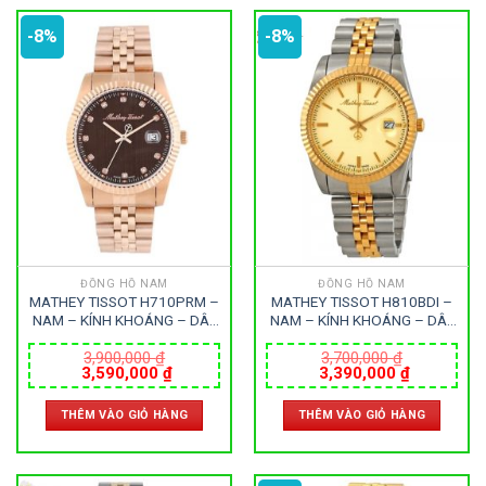
-8%
-8%
ĐỒNG HỒ NAM
ĐỒNG HỒ NAM
MATHEY TISSOT H710PRM –
MATHEY TISSOT H810BDI –
NAM – KÍNH KHOÁNG – DÂY
NAM – KÍNH KHOÁNG – DÂY
KIM LOẠI – PIN – SIZE 40MM
KIM LOẠI – PIN – SIZE 40MM
– MÁY THỤY SỸ
– MÁY THỤY SỸ
3,900,000
₫
3,700,000
₫
Giá
Giá
Giá
Giá
3,590,000
₫
3,390,000
₫
gốc
hiện
gốc
hiện
là:
tại
là:
tại
THÊM VÀO GIỎ HÀNG
THÊM VÀO GIỎ HÀNG
3,900,000 ₫.
là:
3,700,000 ₫.
là:
3,590,000 ₫.
3,390,000