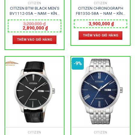
CITIZEN
CITIZEN
CITIZEN BTW BLACK MEN’S
CITIZEN CHRONOGRAPH
BV1112-05A – NAM – KÍNH
FB1350-58A – NAM – KÍNH
KHOÁNG – DÂY DA – ECO
KHOÁNG – DÂY KIM LOẠI –
DRIVE – SIZE 40MM – MÁY
ECO DRIVE – SIZE 40MM –
3,200,000
₫
3,900,000
₫
Giá
Giá
2,890,000
₫
NHẬT
MÁY NHẬT
gốc
hiện
THÊM VÀO GIỎ HÀNG
là:
tại
THÊM VÀO GIỎ HÀNG
3,200,000 ₫.
là:
2,890,000 ₫.
-9%
CITIZEN
CITIZEN