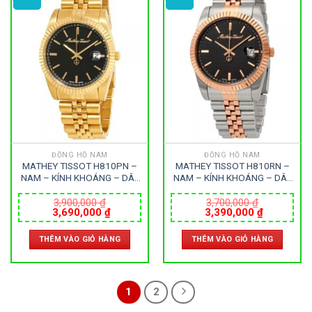
ĐỒNG HỒ NAM
ĐỒNG HỒ NAM
MATHEY TISSOT H810PN –
MATHEY TISSOT H810RN –
NAM – KÍNH KHOÁNG – DÂY
NAM – KÍNH KHOÁNG – DÂY
KIM LOẠI – PIN – SIZE 40MM
KIM LOẠI – PIN – SIZE 40MM
– MÁY THỤY SỸ
– MÁY THỤY SỸ
3,900,000
₫
3,700,000
₫
Giá
Giá
Giá
Giá
3,690,000
₫
3,390,000
₫
gốc
hiện
gốc
hiện
là:
tại
là:
tại
THÊM VÀO GIỎ HÀNG
THÊM VÀO GIỎ HÀNG
3,900,000 ₫.
là:
3,700,000 ₫.
là:
3,690,000 ₫.
3,390,000
1
2