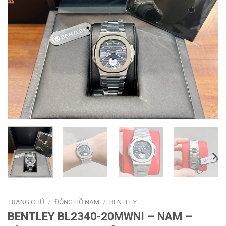
TRANG CHỦ
/
ĐỒNG HỒ NAM
/
BENTLEY
BENTLEY BL2340-20MWNI – NAM –