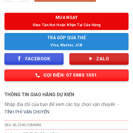
MUA NGAY
Giao Tận Nơi Hoặc Nhận Tại Cửa Hàng
TRẢ GÓP QUA THẺ
Visa, Master, JCB
FACEBOOK
ZALO
GỌI ĐIỆN: 07 0880 1001
THÔNG TIN GIAO HÀNG DỰ KIẾN
Nhập địa chỉ của bạn để xem các tùy chọn vận chuyển. -
TÍNH PHÍ VẬN CHUYỂN
SKU:
BL2340-20MWNI