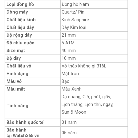
Loại đồng hồ
Đồng hồ Nam
Dòng máy
Quartz/ Pin
Chất liệu kính
Kính Sapphire
Chất liệu dây
Dây Kim loại
Độ rộng dây
21 mm
Độ chịu nước
5 ATM
Size mặt
40 mm
Độ dày
10 mm
Chất liệu vỏ
Vỏ thép không gỉ 316L
Hình dạng
Mặt tròn
Màu vỏ
Bạc
Màu mặt
Màu Xanh
Dạ quang, Giờ, phút, giây,
Lịch tháng, Lịch thứ, ngày,
Tính năng
Sun & Moon
Bảo hành quốc tế
01 năm
Bảo hành
05 năm
tại Watch365.vn