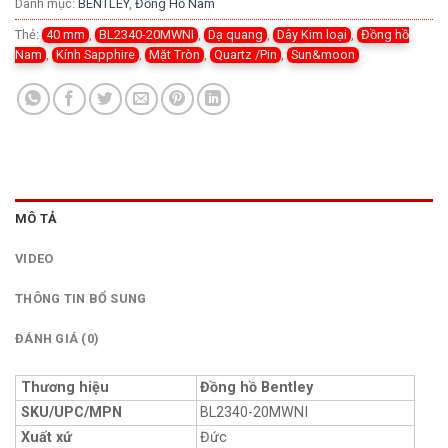
Danh mục:
BENTLEY
,
Đồng Hồ Nam
Thẻ:
40 mm
,
BL2340-20MWNI
,
Dạ quang
,
Dây Kim loại
,
Đồng hồ
Nam
,
Kính Sapphire
,
Mặt Tròn
,
Quartz /Pin
,
Sun&moon
MÔ TẢ
VIDEO
THÔNG TIN BỔ SUNG
ĐÁNH GIÁ (0)
Thương hiệu
Đồng hồ Bentley
SKU/UPC/MPN
BL2340-20MWNI
Xuất xứ
Đức