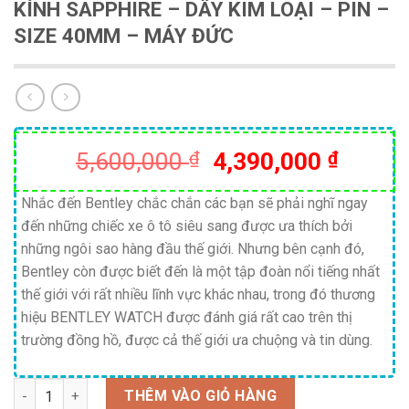
KÍNH SAPPHIRE – DÂY KIM LOẠI – PIN –
SIZE 40MM – MÁY ĐỨC
Giá
Giá
5,600,000
₫
4,390,000
₫
gốc
hiện
là:
tại
Nhắc đến Bentley chắc chắn các bạn sẽ phải nghĩ ngay
đến những chiếc xe ô tô siêu sang được ưa thích bởi
5,600,000 ₫.
là:
những ngôi sao hàng đầu thế giới. Nhưng bên cạnh đó,
4,390,
Bentley còn được biết đến là một tập đoàn nổi tiếng nhất
thế giới với rất nhiều lĩnh vực khác nhau, trong đó thương
hiệu BENTLEY WATCH được đánh giá rất cao trên thị
trường đồng hồ, được cả thế giới ưa chuộng và tin dùng.
Số lượng
THÊM VÀO GIỎ HÀNG