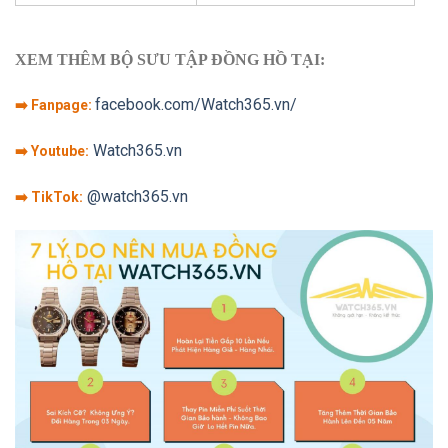
XEM THÊM BỘ SƯU TẬP ĐỒNG HỒ TẠI:
facebook.com/Watch365.vn/
➡️ Fanpage:
Watch365.vn
➡️ Youtube:
@watch365.vn
➡️ TikTok: