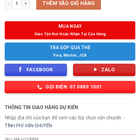
Số lượng
THÊM VÀO GIỎ HÀNG
MUA NGAY
Giao Tận Nơi Hoặc Nhận Tại Cửa Hàng
TRẢ GÓP QUA THẺ
Visa, Master, JCB
FACEBOOK
ZALO
GỌI ĐIỆN: 07 0880 1001
THÔNG TIN GIAO HÀNG DỰ KIẾN
Nhập địa chỉ của bạn để xem các tùy chọn vận chuyển. -
TÍNH PHÍ VẬN CHUYỂN
SKU:
MA H710PRM