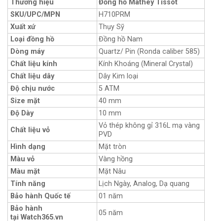
Thương hiệu
Đồng hồ Mathey Tissot
SKU/UPC/MPN
H710PRM
Xuất xứ
Thụy Sỹ
Loại đồng hồ
Đồng hồ Nam
Dòng máy
Quartz/ Pin (Ronda caliber 585)
Chất liệu kính
Kính Khoáng (Mineral Crystal)
Chất liệu dây
Dây Kim loại
Độ chịu nước
5 ATM
Size mặt
40 mm
Độ Dày
10 mm
Vỏ thép không gỉ 316L mạ vàng
Chất liệu vỏ
PVD
Hình dạng
Mặt tròn
Màu vỏ
Vàng hồng
Màu mặt
Mặt Nâu
Tính năng
Lịch Ngày, Analog, Dạ quang
Bảo hành Quốc tế
01 năm
Bảo hành
05 năm
tại Watch365.vn