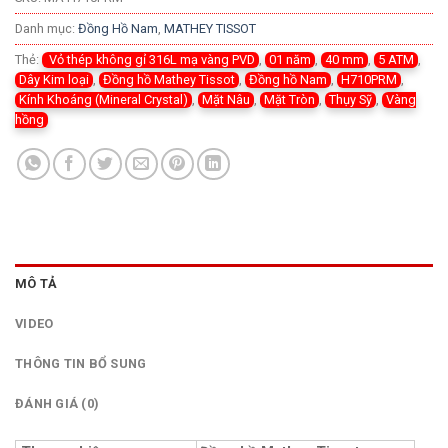
Danh mục:
Đồng Hồ Nam
,
MATHEY TISSOT
Thẻ:
Vỏ thép không gỉ 316L mạ vàng PVD
,
01 năm
,
40 mm
,
5 ATM
,
Dây Kim loại
,
Đồng hồ Mathey Tissot
,
Đồng hồ Nam
,
H710PRM
,
Kính Khoáng (Mineral Crystal)
,
Mặt Nâu
,
Mặt Tròn
,
Thụy Sỹ
,
Vàng
hồng
MÔ TẢ
VIDEO
THÔNG TIN BỔ SUNG
ĐÁNH GIÁ (0)