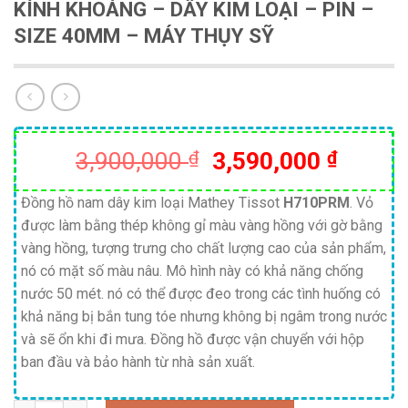
KÍNH KHOÁNG – DÂY KIM LOẠI – PIN –
SIZE 40MM – MÁY THỤY SỸ
Giá
Giá
3,900,000
₫
3,590,000
₫
gốc
hiện
là:
tại
Đồng hồ nam dây kim loại Mathey Tissot
H710PRM
. Vỏ
được làm bằng thép không gỉ màu vàng hồng với gờ bằng
3,900,000 ₫.
là:
vàng hồng, tượng trưng cho chất lượng cao của sản phẩm,
3,590,
nó có mặt số màu nâu. Mô hình này có khả năng chống
nước 50 mét. nó có thể được đeo trong các tình huống có
khả năng bị bắn tung tóe nhưng không bị ngâm trong nước
và sẽ ổn khi đi mưa. Đồng hồ được vận chuyển với hộp
ban đầu và bảo hành từ nhà sản xuất.