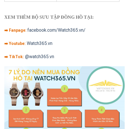
XEM THÊM BỘ SƯU TẬP ĐỒNG HỒ TẠI:
facebook.com/Watch365.vn/
➡️ Fanpage:
Watch365.vn
➡️ Youtube:
@watch365.vn
➡️ TikTok: