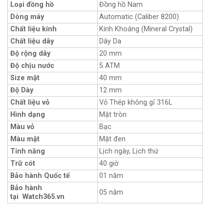
Loại đồng hồ
Đồng hồ Nam
Dòng máy
Automatic (Caliber 8200)
Chất liệu kính
Kính Khoáng (Mineral Crystal)
Chất liệu dây
Dây Da
Độ rộng dây
20 mm
Độ chịu nước
5 ATM
Size mặt
40 mm
Độ Dày
12 mm
Chất liệu vỏ
Vỏ Thép không gỉ 316L
Hình dạng
Mặt tròn
Màu vỏ
Bạc
Màu mặt
Mặt đen
Tính năng
Lịch ngày, Lịch thứ
Trữ cót
40 giờ
Bảo hành Quốc tế
01 năm
Bảo hành
05 năm
tại Watch365.vn