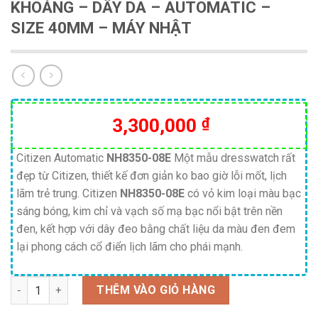
KHOÁNG – DÂY DA – AUTOMATIC –
SIZE 40MM – MÁY NHẬT
3,300,000
₫
Citizen Automatic
NH8350-08E
Một mẫu dresswatch rất
đẹp từ Citizen, thiết kế đơn giản ko bao giờ lỗi mốt, lịch
lãm trẻ trung. Citizen
NH8350-08E
có vỏ kim loại màu bạc
sáng bóng, kim chỉ và vạch số mạ bạc nổi bật trên nền
đen, kết hợp với dây đeo bằng chất liệu da màu đen đem
lại phong cách cổ điển lịch lãm cho phái mạnh.
Số lượng
THÊM VÀO GIỎ HÀNG