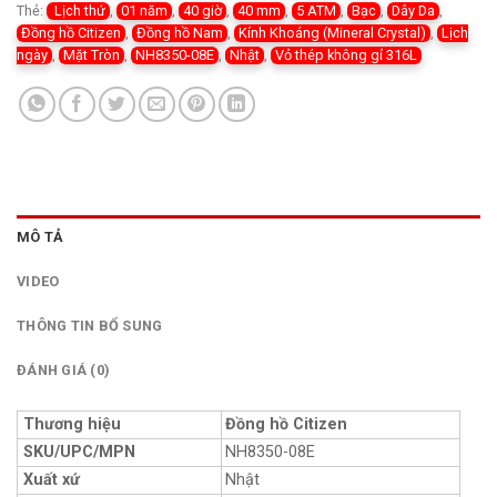
Thẻ:
Lịch thứ
,
01 năm
,
40 giờ
,
40 mm
,
5 ATM
,
Bạc
,
Dây Da
,
Đồng hồ Citizen
,
Đồng hồ Nam
,
Kính Khoáng (Mineral Crystal)
,
Lịch
ngày
,
Mặt Tròn
,
NH8350-08E
,
Nhật
,
Vỏ thép không gỉ 316L
MÔ TẢ
VIDEO
THÔNG TIN BỔ SUNG
ĐÁNH GIÁ (0)
Thương hiệu
Đồng hồ Citizen
SKU/UPC/MPN
NH8350-08E
Xuất xứ
Nhật