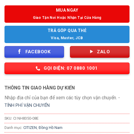
MUA NGAY
Giao Tận Nơi Hoặc Nhận Tại Cửa Hàng
TRẢ GÓP QUA THẺ
Visa, Master, JCB
FACEBOOK
ZALO
GỌI ĐIỆN: 07 0880 1001
THÔNG TIN GIAO HÀNG DỰ KIẾN
Nhập địa chỉ của bạn để xem các tùy chọn vận chuyển. -
TÍNH PHÍ VẬN CHUYỂN
SKU:
CI NH8350-08E
Danh mục:
CITIZEN
,
Đồng Hồ Nam