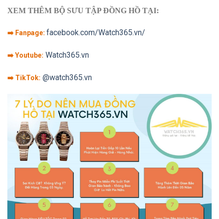
XEM THÊM BỘ SƯU TẬP ĐỒNG HỒ TẠI:
facebook.com/Watch365.vn/
➡️ Fanpage:
Watch365.vn
➡️ Youtube:
@watch365.vn
➡️ TikTok: