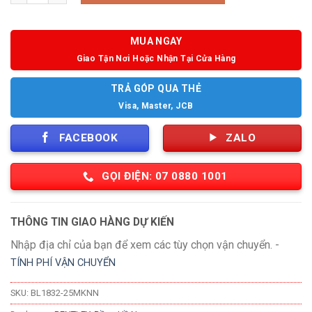
MUA NGAY
Giao Tận Nơi Hoặc Nhận Tại Cửa Hàng
TRẢ GÓP QUA THẺ
Visa, Master, JCB
FACEBOOK
ZALO
GỌI ĐIỆN: 07 0880 1001
THÔNG TIN GIAO HÀNG DỰ KIẾN
Nhập địa chỉ của bạn để xem các tùy chọn vận chuyển. -
TÍNH PHÍ VẬN CHUYỂN
SKU:
BL1832-25MKNN