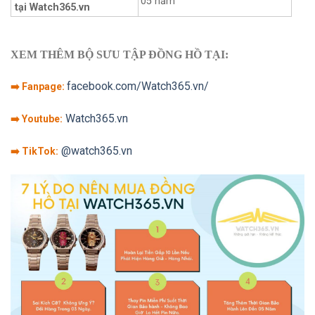
05 năm
tại Watch365.vn
XEM THÊM BỘ SƯU TẬP ĐỒNG HỒ TẠI:
facebook.com/Watch365.vn/
➡️ Fanpage:
Watch365.vn
➡️ Youtube:
@watch365.vn
➡️ TikTok: