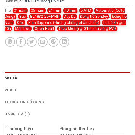
Danh mục:
BENTLEY
,
Đồng Hồ Nam
Thẻ:
01 năm
,
05 năm
,
21 mm
,
40 mm
,
5 ATM
,
Automatic (Cơ tự
động)
,
Bạc
,
BL1832-25MKNN
,
Dây Da
,
Đồng hồ Bentley
,
Đồng hồ
Nam
,
Đức
,
Kính Sapphire (Gương chống phản chiếu)
,
Lịch 24h góc
10h
,
Mặt Tròn
,
Open Heart
,
Thép không gỉ 316L mạ vàng PVD
MÔ TẢ
VIDEO
THÔNG TIN BỔ SUNG
ĐÁNH GIÁ (0)
Thương hiệu
Đồng hồ Bentley