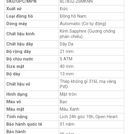
SKU/UPC/MPN
BL1832-25MKNN
Xuất xứ
Đức
Loại đồng hồ
Đồng hồ Nam
Dòng máy
Automatic (Cơ tự động)
Kính Sapphire (Gương chống
Chất liệu kính
phản chiếu)
Chất liệu dây
Dây Da
Độ rộng dây
21 mm
Độ chịu nước
5 ATM
Size mặt
40 mm
Độ dày
13 mm
Thép không gỉ 316L mạ vàng
Chất liệu vỏ
PVD
Hình dạng
Mặt tròn
Màu vỏ
Bạc
Màu mặt
Màu Xanh
Tính năng
Lịch 24h góc 10h, Open Heart
Bảo hành quốc tế
01 năm
Bảo hành