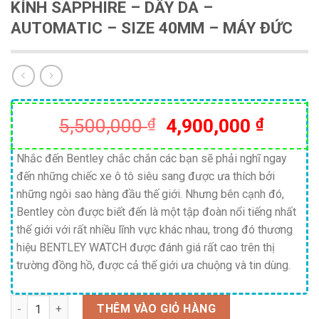
KÍNH SAPPHIRE – DÂY DA –
AUTOMATIC – SIZE 40MM – MÁY ĐỨC
Giá
Giá
5,500,000
₫
4,900,000
₫
gốc
hiện
là:
tại
Nhắc đến Bentley chắc chắn các bạn sẽ phải nghĩ ngay
đến những chiếc xe ô tô siêu sang được ưa thích bởi
5,500,000 ₫.
là:
những ngôi sao hàng đầu thế giới. Nhưng bên cạnh đó,
4,900,
Bentley còn được biết đến là một tập đoàn nổi tiếng nhất
thế giới với rất nhiều lĩnh vực khác nhau, trong đó thương
hiệu BENTLEY WATCH được đánh giá rất cao trên thị
trường đồng hồ, được cả thế giới ưa chuộng và tin dùng.
Số lượng
THÊM VÀO GIỎ HÀNG