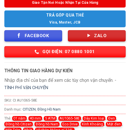
Giao Tận Nơi Hoặc Nhận Tại Cửa Hàng
TRẢ GÓP QUA THẺ
Visa, Master, JCB
FACEBOOK
ZALO
GỌI ĐIỆN: 07 0880 1001
THÔNG TIN GIAO HÀNG DỰ KIẾN
Nhập địa chỉ của bạn để xem các tùy chọn vận chuyển. -
TÍNH PHÍ VẬN CHUYỂN
SKU:
CI AU1065-58E
Danh mục:
CITIZEN
,
Đồng Hồ Nam
Thẻ:
01 năm
,
40 mm
,
5 ATM
,
AU1065-58E
,
Dây Kim loại
,
Đen
,
Đồng hồ Citizen
,
Đồng hồ Nam
,
Eco Drive
,
Kính Khoáng
,
Mặt đen
,
Mặt Tròn
,
Nhật
,
Vỏ thép không gỉ 316L