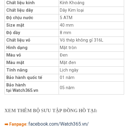
Chất liệu kính
Kính Khoáng
Chất liệu dây
Dây Kim loại
Độ chịu nước
5 ATM
Size mặt
40 mm
Độ dầy
8 mm
Chất liệu vỏ
Vỏ thép không gỉ 316L
Hình dạng
Mặt tròn
Màu vỏ
Đen
Màu mặt
Mặt đen
Tính năng
Lịch ngày
Bảo hành quốc tế
01 năm
Bảo hành
05 năm
tại Watch365.vn
XEM THÊM BỘ SƯU TẬP ĐỒNG HỒ TẠI:
facebook.com/Watch365.vn/
➡️ Fanpage: