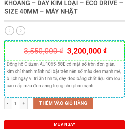
KHOÁNG – DÂY KIM LOẠI – ECO DRIVE –
SIZE 40MM – MÁY NHẬT
Giá
Giá
3,550,000
₫
3,200,000
₫
gốc
hiện
là:
tại
Đồng hồ Citizen AU1065-58E có mặt số tròn đơn giản,
kim chỉ thanh mãnh nổi bật trên nền số màu đen mạnh mẽ,
3,550,000 ₫.
là:
ô lịch ngày vị trí 3h tinh tế, dây đeo bằng chất liệu kim loại
3,200,
cao cấp màu đen sang trọng cho phái mạnh.
Số lượng
THÊM VÀO GIỎ HÀNG
MUA NGAY