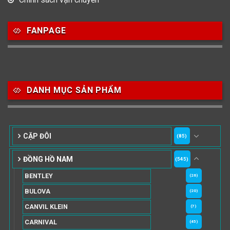
FANPAGE
DANH MỤC SẢN PHẨM
CẶP ĐÔI
(85)
ĐỒNG HỒ NAM
(545)
BENTLEY
(26)
BULOVA
(20)
CANVIL KLEIN
(7)
CARNIVAL
(45)