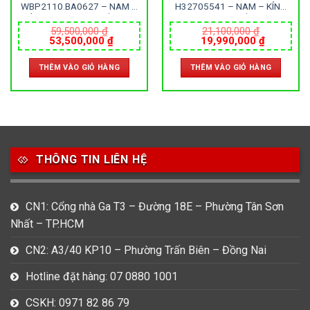
WBP2110.BA0627 – NAM –
H32705541 – NAM – KÍNH
KÍNH SAPPHIRE – DÂY KIM
SAPPHIRE – DÂY DA –
LOẠI – AUTOMATIC – SIZE
AUTOMATIC – SIZE 42MM –
59,500,000
₫
21,100,000
₫
Giá
Giá
Giá
Giá
53,500,000
₫
19,990,000
₫
40MM – MÁY THỤY SỸ
MÁY THỤY SỸ
gốc
hiện
gốc
hiện
là:
tại
là:
tại
THÊM VÀO GIỎ HÀNG
THÊM VÀO GIỎ HÀNG
59,500,000 ₫.
là:
21,100,000 ₫.
là:
0 ₫.
53,500,000 ₫.
19,990,0
THÔNG TIN LIÊN HỆ
CN1: Cổng nhà Ga T3 – Đường 18E – Phường Tân Sơn
Nhất – TP.HCM
CN2: A3/40 KP10 – Phường Trấn Biên – Đồng Nai
Hotline đặt hàng: 07 0880 1001
CSKH: 0971 82 86 79