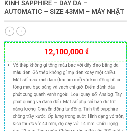
KÍNH SAPPHIRE – DÂY DA –
AUTOMATIC – SIZE 43MM – MÁY NHẬT
12,100,000
₫
Vỏ thép không gỉ tông màu bạc với dây đeo bằng da
màu đen. Gờ thép không gỉ mạ đen xoay một chiều.
Mặt số màu xanh lam (trái tim mở) với kim đồng hồ có
tông màu bạc sáng và vạch chỉ giờ. Điểm đánh dấu
phút xung quanh vành ngoài. Loại quay số: Analog. Tay
phát quang và đánh dấu. Mặt số phụ chỉ báo dự trữ
năng lượng. Chuyển động tự động. Tinh thể sapphire
chống trầy xước. Ốp lưng trong suốt. Hình dạng vỏ tròn,
kích thước vỏ: 43 mm, độ dày vỏ: 14 mm. Chiều rộng
dải: 22 mm. Tang móc. Chống nước ở độ sâu 200 mét /