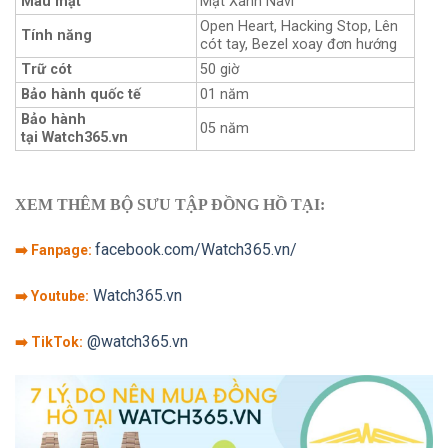
Màu mặt
Mặt Xanh Navi
Open Heart, Hacking Stop, Lên
Tính năng
cót tay, Bezel xoay đơn hướng
Trữ cót
50 giờ
Bảo hành quốc tế
01 năm
Bảo hành
05 năm
tại Watch365.vn
XEM THÊM BỘ SƯU TẬP ĐỒNG HỒ TẠI:
facebook.com/Watch365.vn/
➡️ Fanpage:
Watch365.vn
➡️ Youtube:
@watch365.vn
➡️ TikTok: