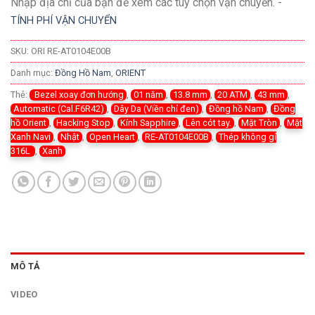
Nhập địa chỉ của bạn để xem các tùy chọn vận chuyển. -
TÍNH PHÍ VẬN CHUYỂN
SKU:
ORI RE-AT0104E00B
Danh mục:
Đồng Hồ Nam
,
ORIENT
Thẻ:
Bezel xoay đơn hướng
,
01 năm
,
13.8 mm
,
20 ATM
,
43 mm
,
Automatic (Cal.F6R42)
,
Dây Da (Viền chỉ đen)
,
Đồng hồ Nam
,
Đồng
hồ Orient
,
Hacking Stop
,
Kính Sapphire
,
Lên cót tay.
,
Mặt Tròn
,
Mặt
Xanh Navi
,
Nhật
,
Open Heart
,
RE-AT0104E00B
,
Thép không gỉ
316L
,
Xanh
MÔ TẢ
VIDEO