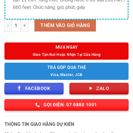
660 feet. Chức năng: giờ, phút, giây.
Số lượng
THÊM VÀO GIỎ HÀNG
MUA NGAY
Giao Tận Nơi Hoặc Nhận Tại Cửa Hàng
TRẢ GÓP QUA THẺ
Visa, Master, JCB
FACEBOOK
ZALO
GỌI ĐIỆN: 07 0880 1001
THÔNG TIN GIAO HÀNG DỰ KIẾN