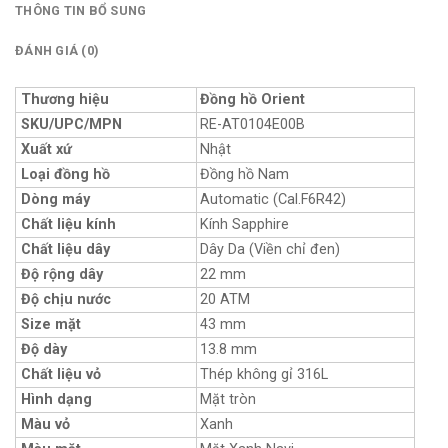
THÔNG TIN BỔ SUNG
ĐÁNH GIÁ (0)
Thương hiệu
Đồng hồ Orient
SKU/UPC/MPN
RE-AT0104E00B
Xuất xứ
Nhật
Loại đồng hồ
Đồng hồ Nam
Dòng máy
Automatic (Cal.F6R42)
Chất liệu kính
Kính Sapphire
Chất liệu dây
Dây Da (Viền chỉ đen)
Độ rộng dây
22 mm
Độ chịu nước
20 ATM
Size mặt
43 mm
Độ dày
13.8 mm
Chất liệu vỏ
Thép không gỉ 316L
Hình dạng
Mặt tròn
Màu vỏ
Xanh