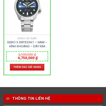
182
64
76
42mm
43mm
44-47mm
10
1
48-52mm
53-56mm
ĐỒNG HỒ NAM
SEIKO 5 SRPE53K1 – NAM –
KÍNH KHOÁNG – DÂY KIM
LOẠI – AUTOMATIC – SIZE
40MM – MÁY NHẬT
5,100,000
₫
Giá
Giá
4,750,000
₫
gốc
hiện
là:
tại
THÊM VÀO GIỎ HÀNG
5,100,000 ₫.
là:
4,750,000 ₫.
THÔNG TIN LIÊN HỆ