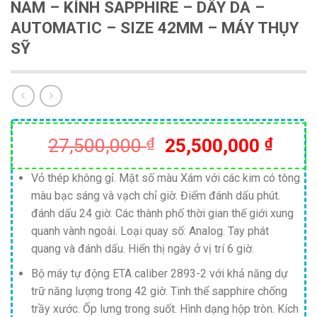
NAM – KÍNH SAPPHIRE – DÂY DA –
AUTOMATIC – SIZE 42MM – MÁY THỤY
SỸ
Giá
Giá
27,500,000
₫
25,500,000
₫
gốc
hiện
là:
tại
Vỏ thép không gỉ. Mặt số màu Xám với các kim có tông
màu bạc sáng và vạch chỉ giờ. Điểm đánh dấu phút.
27,500,000 ₫.
là:
đánh dấu 24 giờ. Các thành phố thời gian thế giới xung
25,50
quanh vành ngoài. Loại quay số: Analog. Tay phát
quang và đánh dấu. Hiển thị ngày ở vị trí 6 giờ.
Bộ máy tự động ETA caliber 2893-2 với khả năng dự
trữ năng lượng trong 42 giờ. Tinh thể sapphire chống
trầy xước. Ốp lưng trong suốt. Hình dạng hộp tròn. Kích