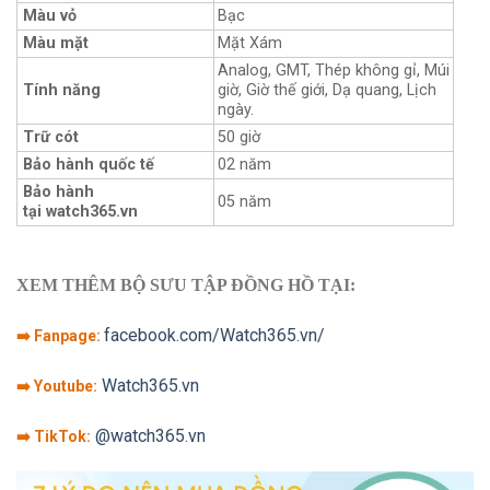
Màu vỏ
Bạc
Màu mặt
Mặt Xám
Analog, GMT, Thép không gỉ, Múi
Tính năng
giờ, Giờ thế giới, Dạ quang, Lịch
ngày.
Trữ cót
50 giờ
Bảo hành quốc tế
02 năm
Bảo hành
05 năm
tại watch365.vn
XEM THÊM BỘ SƯU TẬP ĐỒNG HỒ TẠI:
facebook.com/Watch365.vn/
➡️ Fanpage:
Watch365.vn
➡️ Youtube:
@watch365.vn
➡️ TikTok: