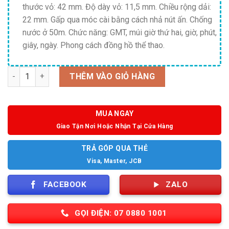
thước vỏ: 42 mm. Độ dày vỏ: 11,5 mm. Chiều rộng dải:
22 mm. Gấp qua móc cài bằng cách nhả nút ấn. Chống
nước ở 50m. Chức năng: GMT, múi giờ thứ hai, giờ, phút,
giây, ngày. Phong cách đồng hồ thể thao.
Số lượng
THÊM VÀO GIỎ HÀNG
MUA NGAY
Giao Tận Nơi Hoặc Nhận Tại Cửa Hàng
TRẢ GÓP QUA THẺ
Visa, Master, JCB
FACEBOOK
ZALO
GỌI ĐIỆN: 07 0880 1001