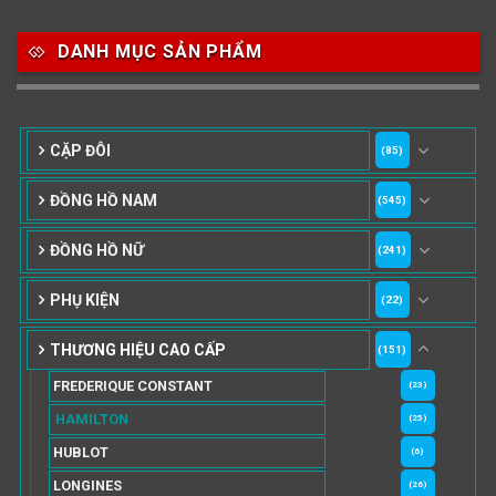
DANH MỤC SẢN PHẨM
CẶP ĐÔI
(85)
ĐỒNG HỒ NAM
(545)
ĐỒNG HỒ NỮ
(241)
PHỤ KIỆN
(22)
THƯƠNG HIỆU CAO CẤP
(151)
FREDERIQUE CONSTANT
(23)
HAMILTON
(25)
HUBLOT
(6)
LONGINES
(26)