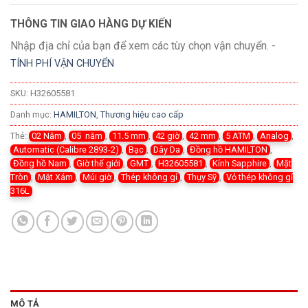
THÔNG TIN GIAO HÀNG DỰ KIẾN
Nhập địa chỉ của bạn để xem các tùy chọn vận chuyển. -
TÍNH PHÍ VẬN CHUYỂN
SKU:
H32605581
Danh mục:
HAMILTON
,
Thương hiệu cao cấp
Thẻ:
02 Năm
,
05 năm
,
11.5 mm
,
42 giờ
,
42 mm
,
5 ATM
,
Analog
,
Automatic (Calibre 2893-2)
,
Bạc
,
Dây Da
,
Đồng hồ HAMILTON
,
Đồng hồ Nam
,
Giờ thế giới
,
GMT
,
H32605581
,
Kính Sapphire
,
Mặt
Tròn
,
Mặt Xám
,
Múi giờ
,
Thép không gỉ
,
Thụy Sỹ
,
Vỏ thép không gỉ
316L
MÔ TẢ