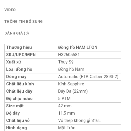
VIDEO
THÔNG TIN BỔ SUNG
ĐÁNH GIÁ (0)
Thương hiệu
Đồng hồ HAMILTON
SKU/UPC/MPN
H32605581
Xuất xứ
Thụy Sỹ
Loại đồng hồ
Đồng hồ Nam
Dòng máy
Automatic (ETA Caliber 2893-2)
Chất liệu kính
Kính Sapphire
Chất liệu dây
Dây Da (22mm)
Độ chịu nước
5 ATM
Size mặt
42 mm
Độ dày
11.5 mm
Chất liệu vỏ
Vỏ thép không gỉ 316L
Hình dạng
Mặt Tròn