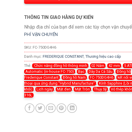
THÔNG TIN GIAO HÀNG DỰ KIẾN
Nhập địa chỉ của bạn để xem các tùy chọn vận chuyể
PHÍ VẬN CHUYỂN
SKU:
FC-750DG4H6
Danh mục:
FREDERIQUE CONSTANT
,
Thương hiệu cao cấp
Thẻ:
Chức năng đồng hồ thông minh
,
02 Năm
,
42 mm
,
5 A
Automatic (in-house FC-750)
,
Bạc
,
Dây Da Cá Sấu
,
Đồng hồ
Frederique Constant
,
Đồng hồ Nam
,
FC-750DG4H6
,
kết nối v
thoại qua ứng dụng "Hybrid Manufacture"
,
Kính Sapphire (Lồi
khối)
,
Lịch ngày
,
Mặt đen
,
Mặt Tròn
,
Thụy Sỹ
,
Vỏ thép khô
316L