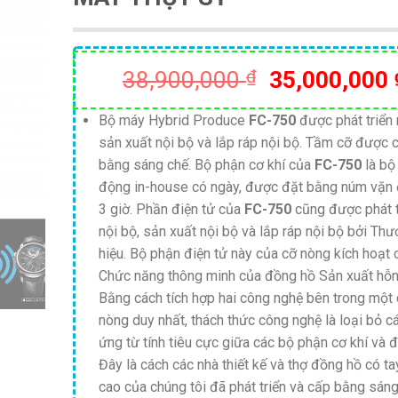
Giá
38,900,000
₫
35,000,000
gốc
là:
Bộ máy Hybrid Produce
FC-750
được phát triển 
sản xuất nội bộ và lắp ráp nội bộ. Tầm cỡ được 
38,900,000 
bằng sáng chế. Bộ phận cơ khí của
FC-750
là bộ
động in-house có ngày, được đặt bằng núm vặn ở 
3 giờ. Phần điện tử của
FC-750
cũng được phát t
nội bộ, sản xuất nội bộ và lắp ráp nội bộ bởi Th
hiệu. Bộ phận điện tử này của cỡ nòng kích hoạt 
Chức năng thông minh của đồng hồ Sản xuất hỗn
Bằng cách tích hợp hai công nghệ bên trong một
nòng duy nhất, thách thức công nghệ là loại bỏ c
ứng từ tính tiêu cực giữa các bộ phận cơ khí và đ
Đây là cách các nhà thiết kế và thợ đồng hồ có t
cao của chúng tôi đã phát triển và cấp bằng sán