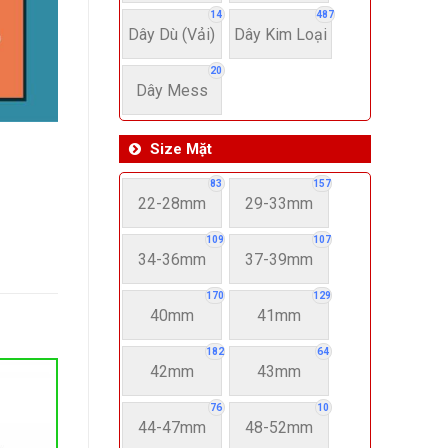
14
487
Dây Dù (Vải)
Dây Kim Loại
20
Dây Mess
Size Mặt
83
157
22-28mm
29-33mm
109
107
34-36mm
37-39mm
170
129
40mm
41mm
182
64
42mm
43mm
76
10
44-47mm
48-52mm