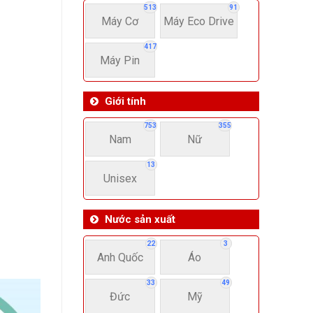
513
91
Máy Cơ
Máy Eco Drive
417
Máy Pin
Giới tính
753
355
Nam
Nữ
13
Unisex
Nước sản xuất
22
3
Anh Quốc
Áo
33
49
Đức
Mỹ