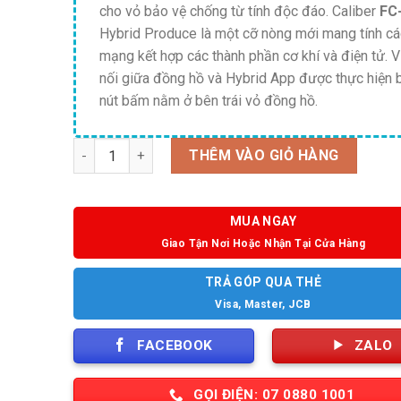
cho vỏ bảo vệ chống từ tính độc đáo. Caliber
FC
Hybrid Produce là một cỡ nòng mới mang tính c
mạng kết hợp các thành phần cơ khí và điện tử. V
nối giữa đồng hồ và Hybrid App được thực hiện 
nút bấm nằm ở bên trái vỏ đồng hồ.
Số lượng
THÊM VÀO GIỎ HÀNG
MUA NGAY
Giao Tận Nơi Hoặc Nhận Tại Cửa Hàng
TRẢ GÓP QUA THẺ
Visa, Master, JCB
FACEBOOK
ZALO
GỌI ĐIỆN: 07 0880 1001