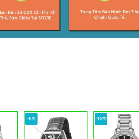
-5%
-13%