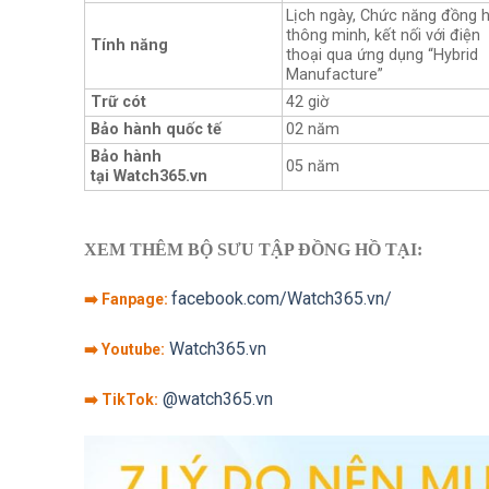
Lịch ngày, Chức năng đồng 
thông minh, kết nối với điện
Tính năng
thoại qua ứng dụng “Hybrid
Manufacture”
Trữ cót
42 giờ
Bảo hành quốc tế
02 năm
Bảo hành
05 năm
tại Watch365.vn
XEM THÊM BỘ SƯU TẬP ĐỒNG HỒ TẠI:
facebook.com/Watch365.vn/
➡️ Fanpage:
Watch365.vn
➡️ Youtube:
@watch365.vn
➡️ TikTok: