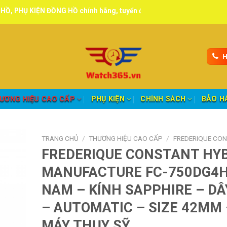
ĐỒNG HỒ chính hãng, tuyển đại lý, CTV giao hàng toàn quốc.
H
ƯƠNG HIỆU CAO CẤP
PHỤ KIỆN
CHÍNH SÁCH
BẢO H
TRANG CHỦ
/
THƯƠNG HIỆU CAO CẤP
/
FREDERIQUE CO
FREDERIQUE CONSTANT HY
MANUFACTURE FC-750DG4H
NAM – KÍNH SAPPHIRE – DÂ
– AUTOMATIC – SIZE 42MM 
MÁY THỤY SỸ