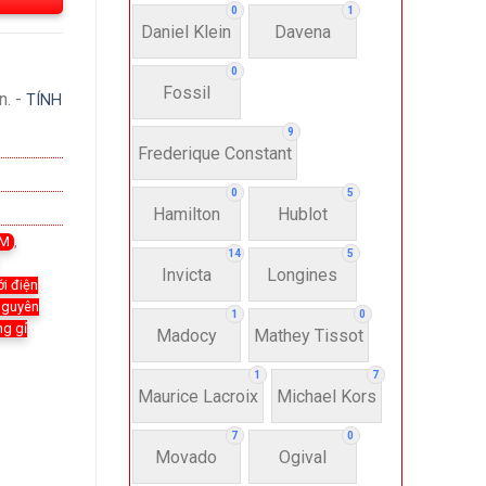
0
1
Daniel Klein
Davena
0
Fossil
n. -
TÍNH
9
Frederique Constant
0
5
Hamilton
Hublot
TM
,
14
5
Invicta
Longines
ới điện
 nguyên
1
0
ng gỉ
Madocy
Mathey Tissot
1
7
Maurice Lacroix
Michael Kors
7
0
Movado
Ogival