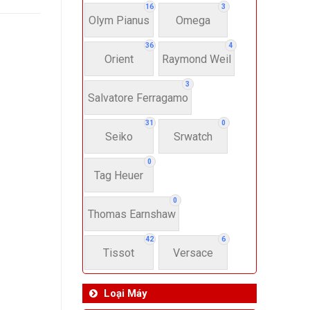
16
3
Olym Pianus
Omega
36
4
Orient
Raymond Weil
3
Salvatore Ferragamo
31
0
Seiko
Srwatch
0
Tag Heuer
0
Thomas Earnshaw
42
6
Tissot
Versace
Loại Máy