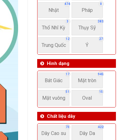
474
0
Nhật
Pháp
3
383
Thổ Nhĩ Kỳ
Thụy Sỹ
12
27
Trung Quốc
Ý
Hình dạng
17
945
Bát Giác
Mặt tròn
51
15
Mặt vuông
Oval
Chất liệu dây
73
422
Dây Cao su
Dây Da