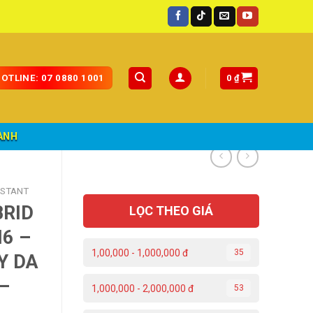
0
₫
OTLINE: 07 0880 1001
ÀNH
NSTANT
BRID
LỌC THEO GIÁ
6 –
1,00,000 - 1,000,000 đ
35
Y DA
–
1,000,000 - 2,000,000 đ
53