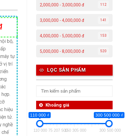
2,000,000 - 3,000,000 đ
112
3,000,000 - 4,000,000 đ
141
Giá
₫
hiện
4,000,000 - 5,000,000 đ
153
tại
nội bộ,
cấp
₫.
là:
5,000,000 - 8,000,000 đ
520
 máy tự
35,000,000 ₫.
vị trí
LỌC SẢN PHẨM
riển
ương
các
 hợp.
 cỡ
Khoảng giá
ác hiệu
110 000 ₫
300 500 000 ₫
iện tử.
ay nghề
110 000
75 207 500
150 305 000
300 500 000
g chế