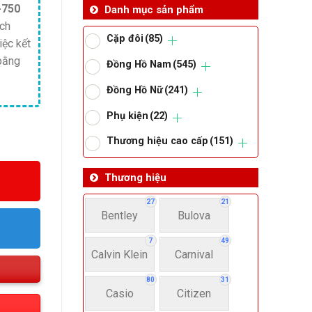
-750
Danh mục sản phẩm
ách
Cặp đôi
(85)
iệc kết
bằng
Đồng Hồ Nam
(545)
Đồng Hồ Nữ
(241)
Phụ kiện
(22)
Thương hiệu cao cấp
(151)
Thương hiệu
27
21
Bentley
Bulova
7
49
Calvin Klein
Carnival
80
31
Casio
Citizen