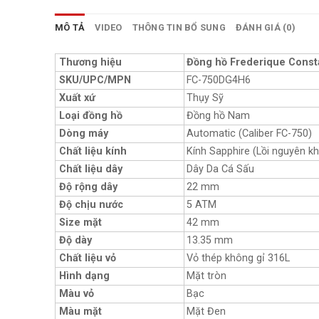
MÔ TẢ
VIDEO
THÔNG TIN BỔ SUNG
ĐÁNH GIÁ (0)
Thương hiệu
Đồng hồ Frederique Const
SKU/UPC/MPN
FC-750DG4H6
Xuất xứ
Thụy Sỹ
Loại đồng hồ
Đồng hồ Nam
Dòng máy
Automatic (Caliber FC-750)
Chất liệu kính
Kính Sapphire (Lồi nguyên kh
Chất liệu dây
Dây Da Cá Sấu
Độ rộng dây
22 mm
Độ chịu nước
5 ATM
Size mặt
42 mm
Độ dày
13.35 mm
Chất liệu vỏ
Vỏ thép không gỉ 316L
Hình dạng
Mặt tròn
Màu vỏ
Bạc
Màu mặt
Mặt Đen