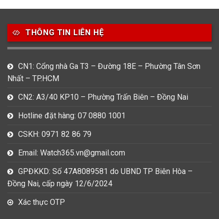
Thương hiệu
THÔNG TIN LIÊN HỆ
27
21
7
Bentley
Bulova
Calvin Klein
49
80
31
CN1: Cổng nhà Ga T3 – Đường 18E – Phường Tân Sơn
Carnival
Casio
Citizen
Nhất – TP.HCM
0
1
0
CN2: A3/40 KP10 – Phường Trấn Biên – Đồng Nai
Daniel Klein
Davena
Fossil
Hotline đặt hàng: 07 0880 1001
9
0
5
Frederique Constant
Hamilton
Hublot
CSKH: 0971 82 86 79
Email: Watch365.vn@gmail.com
14
5
1
Invicta
Longines
Madocy
GPĐKKD: Số 47A8089581 do UBND TP Biên Hòa –
0
1
7
Đồng Nai, cấp ngày 12/6/2024
Mathey Tissot
Maurice Lacroix
Michael Kors
Xác thực OTP
7
0
16