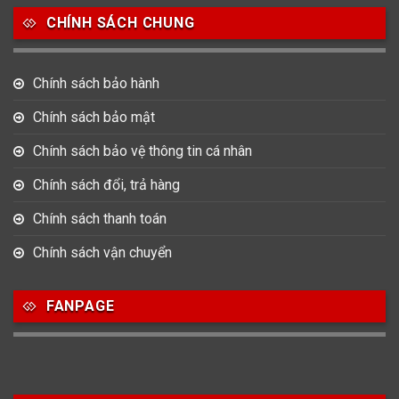
Movado
Ogival
Olym Pianus
CHÍNH SÁCH CHUNG
3
36
4
Omega
Orient
Raymond Weil
Chính sách bảo hành
3
31
0
Salvatore Ferragamo
Seiko
Srwatch
Chính sách bảo mật
0
0
42
Chính sách bảo vệ thông tin cá nhân
Tag Heuer
Thomas Earnshaw
Tissot
Chính sách đổi, trả hàng
6
Versace
Chính sách thanh toán
Chính sách vận chuyển
Loại Máy
FANPAGE
513
91
417
Máy Cơ
Máy Eco Drive
Máy Pin
Giới tính