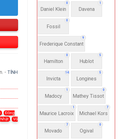
0
1
Daniel Klein
Davena
0
Fossil
9
Frederique Constant
0
5
Hamilton
Hublot
n. -
TÍNH
14
5
Invicta
Longines
1
0
Madocy
Mathey Tissot
1
7
Maurice Lacroix
Michael Kors
ù
,
Đồng
Nhật
,
Vỏ
7
0
Movado
Ogival