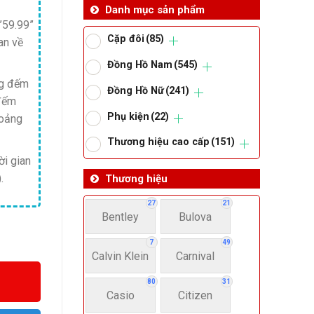
Danh mục sản phẩm
’59.99”
Cặp đôi
(85)
an về
Đồng Hồ Nam
(545)
ng đếm
Đồng Hồ Nữ
(241)
 đếm
Phụ kiện
(22)
hoảng
Thương hiệu cao cấp
(151)
ời gian
.
Thương hiệu
27
21
Bentley
Bulova
7
49
Calvin Klein
Carnival
80
31
Casio
Citizen