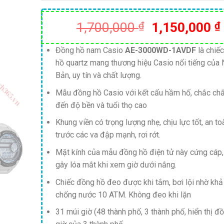
Giá
1,700,000
₫
1,150,000
₫
gốc
là:
Đồng hồ nam Casio
AE-3000WD-1AVDF
là chiế
hồ quartz mang thương hiệu Casio nổi tiếng của 
1,700,000 ₫
Bản, uy tín và chất lượng.
Mẫu đồng hồ Casio với kết cấu hầm hố, chắc ch
đến độ bền và tuổi thọ cao
Khung viền có trọng lượng nhẹ, chịu lực tốt, an to
trước các va đập mạnh, rơi rớt.
Mặt kính của mẫu đồng hồ điện tử này cứng cáp
gây lóa mắt khi xem giờ dưới nắng.
Chiếc đồng hồ đeo được khi tắm, bơi lội nhờ kh
chống nước 10 ATM. Không đeo khi lặn
31 múi giờ (48 thành phố, 3 thành phố, hiển thị đồ