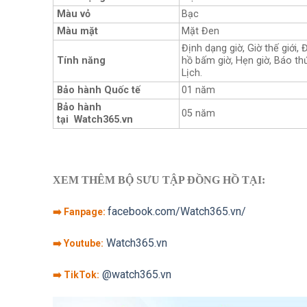
Màu vỏ
Bạc
Màu mặt
Mặt Đen
Định dạng giờ, Giờ thế giới,
Tính năng
hồ bấm giờ, Hẹn giờ, Báo th
Lịch.
Bảo hành Quốc tế
01 năm
Bảo hành
05 năm
tại Watch365.vn
XEM THÊM BỘ SƯU TẬP ĐỒNG HỒ TẠI:
facebook.com/Watch365.vn/
➡️ Fanpage:
Watch365.vn
➡️ Youtube:
@watch365.vn
➡️ TikTok: