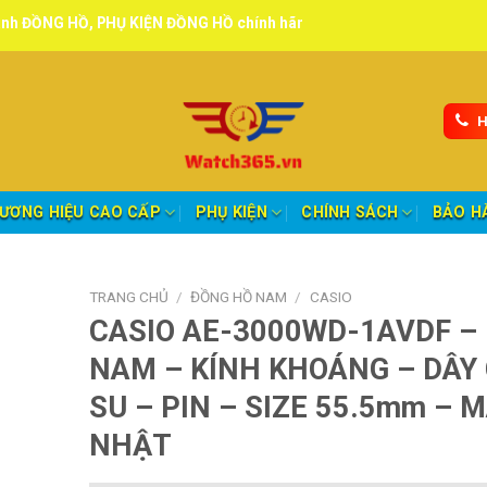
 PHỤ KIỆN ĐỒNG HỒ chính hãng, tuyển đại lý, CTV giao hàng toàn qu
H
ƯƠNG HIỆU CAO CẤP
PHỤ KIỆN
CHÍNH SÁCH
BẢO H
TRANG CHỦ
/
ĐỒNG HỒ NAM
/
CASIO
CASIO AE-3000WD-1AVDF –
NAM – KÍNH KHOÁNG – DÂY
SU – PIN – SIZE 55.5mm – 
NHẬT