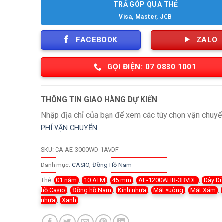
TRẢ GÓP QUA THẺ
Visa, Master, JCB
FACEBOOK
ZALO
GỌI ĐIỆN: 07 0880 1001
THÔNG TIN GIAO HÀNG DỰ KIẾN
Nhập địa chỉ của bạn để xem các tùy chọn vận chuyể
PHÍ VẬN CHUYỂN
SKU:
CA AE-3000WD-1AVDF
Danh mục:
CASIO
,
Đồng Hồ Nam
Thẻ:
01 năm
,
10 ATM
,
45 mm
,
AE-1200WHB-3BVDF
,
Dây D
hồ Casio
,
Đồng hồ Nam
,
Kính nhựa
,
Mặt vuông
,
Mặt Xám
,
nhựa
,
Xanh