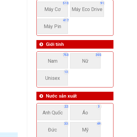
513
91
Máy Cơ
Máy Eco Drive
417
Máy Pin
Giới tính
753
355
Nam
Nữ
13
Unisex
Nước sản xuất
22
3
Anh Quốc
Áo
33
49
Đức
Mỹ