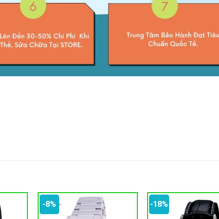
-8%
-18%