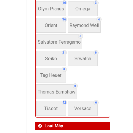
16
3
Olym Pianus
Omega
36
4
Orient
Raymond Weil
3
Salvatore Ferragamo
31
0
Seiko
Srwatch
0
Tag Heuer
0
Thomas Earnshaw
42
6
Tissot
Versace
Loại Máy