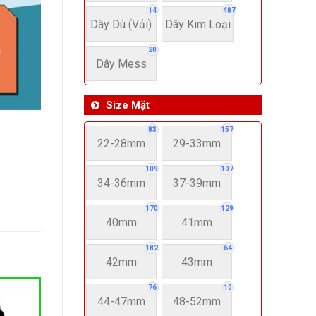
14
487
Dây Dù (Vải)
Dây Kim Loại
20
Dây Mess
Size Mặt
83
157
22-28mm
29-33mm
109
107
34-36mm
37-39mm
170
129
40mm
41mm
182
64
42mm
43mm
76
10
44-47mm
48-52mm