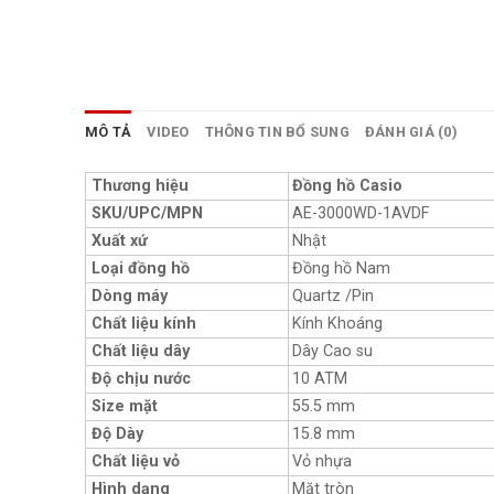
MÔ TẢ
VIDEO
THÔNG TIN BỔ SUNG
ĐÁNH GIÁ (0)
Thương hiệu
Đồng hồ Casio
SKU/UPC/MPN
AE-3000WD-1AVDF
Xuất xứ
Nhật
Loại đồng hồ
Đồng hồ Nam
Dòng máy
Quartz /Pin
Chất liệu kính
Kính Khoáng
Chất liệu dây
Dây Cao su
Độ chịu nước
10 ATM
Size mặt
55.5 mm
Độ Dày
15.8 mm
Chất liệu vỏ
Vỏ nhựa
Hình dạng
Mặt tròn