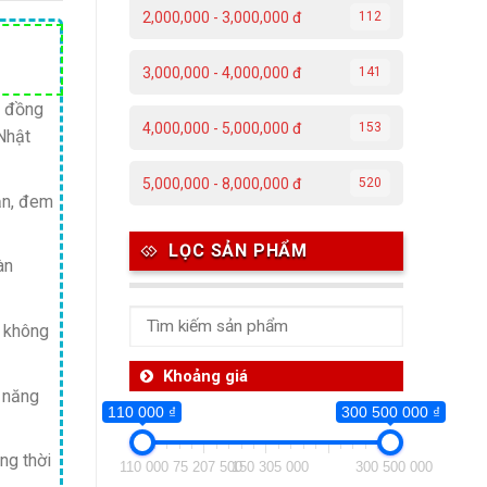
2,000,000 - 3,000,000 đ
112
Giá
3,000,000 - 4,000,000 đ
141
hiện
tại
c đồng
4,000,000 - 5,000,000 đ
153
Nhật
.
là:
1,150,000 ₫.
5,000,000 - 8,000,000 đ
520
ắn, đem
LỌC SẢN PHẨM
àn
, không
Khoảng giá
ả năng
110 000 ₫
300 500 000 ₫
ng thời
110 000
75 207 500
150 305 000
300 500 000