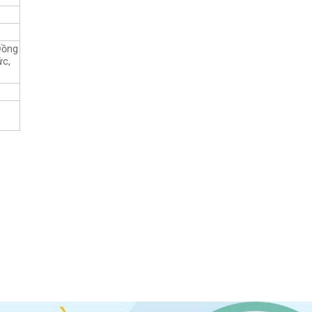
 Đồng
ức,