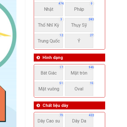
474
0
Nhật
Pháp
3
383
Thổ Nhĩ Kỳ
Thụy Sỹ
12
27
Trung Quốc
Ý
Hình dạng
17
945
Bát Giác
Mặt tròn
51
15
Mặt vuông
Oval
Chất liệu dây
73
422
Dây Cao su
Dây Da