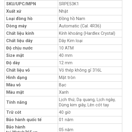
SKU/UPC/MPN
SRPE53K1
Xuất xứ
Nhật
Loại đồng hồ
Đồng hồ Nam
Dòng máy
Automatic (Cal. 4R36)
Chất liệu kính
Kính khoáng (Hardlex Crystal)
Chất liệu dây
Dây Kim loại
Độ chịu nước
10 ATM
Size mặt
40 mm
Độ dày
12 mm
Chất liệu vỏ
Vỏ thép không gỉ 316L
Hình dạng
Mặt tròn
Màu vỏ
Bạc
Màu mặt
Xanh
Lịch thứ, Dạ quang, Lịch ngày,
Tính năng
Dừng kim giây, Lên cót tay
Trữ cót
40 giờ
Bảo hành quốc tế
01 năm
Bảo hành
05 năm