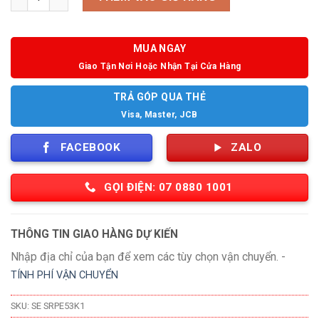
MUA NGAY
Giao Tận Nơi Hoặc Nhận Tại Cửa Hàng
TRẢ GÓP QUA THẺ
Visa, Master, JCB
FACEBOOK
ZALO
GỌI ĐIỆN: 07 0880 1001
THÔNG TIN GIAO HÀNG DỰ KIẾN
Nhập địa chỉ của bạn để xem các tùy chọn vận chuyển. -
TÍNH PHÍ VẬN CHUYỂN
SKU:
SE SRPE53K1