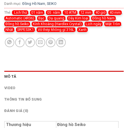
Danh mục:
Đồng Hồ Nam
,
SEIKO
Thẻ:
Lịch thứ
,
01 năm
,
05 năm
,
10 ATM
,
12 mm
,
40 giờ
,
40 mm
,
Automatic (4R36)
,
Bạc
,
Dạ quang
,
Dây Kim loại
,
Đồng hồ Nam
,
Đồng hồ Seiko
,
Kính Khoáng (Hardlex Crystal)
,
Lịch ngày
,
Mặt Tròn
,
Nhật
,
SRPE53K1
,
Vỏ thép không gỉ 316L
,
Xanh
MÔ TẢ
VIDEO
THÔNG TIN BỔ SUNG
ĐÁNH GIÁ (0)
Thương hiệu
Đồng hồ Seiko