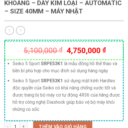
KHOÁNG – DÂY KIM LOẠI – AUTOMATIC
– SIZE 40MM – MÁY NHẬT
Giá
Giá
5,100,000
₫
4,750,000
₫
gốc
hiện
là:
tại
Seiko 5 Sport
SRPE53K1
là mẫu đồng hồ thể thao và
bền bỉ phù hợp cho mục đích sử dụng hàng ngày.
5,100,000 ₫.
là:
4,750,
Seiko 5 Sport
SRPE53K1
sử dụng mặt kính Hardlex
độc quyền của Seiko có khả năng chống xước tốt và
được trang bị bộ máy cơ tự động 4R36 của hãng được
hỗ trợ công nghệ Diashock giúp bảo vệ bộ máy khỏi
những cú sốc.
Số lượng
THÊM VÀO GIỎ HÀNG