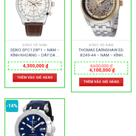
182
64
76
42mm
43mm
44-47mm
10
1
48-52mm
53-56mm
ĐỒNG HỒ NAM
ĐỒNG HỒ NAM
SEIKO SPC129P1 – NAM –
THOMAS EARNSHAW ES-
KÍNH KHOÁNG – DÂY DA –
8249-44 – NAM – KÍNH
PIN – SIZE 43MM – MÁY
KHOÁNG – DÂY KIM LOẠI –
NHẬT
AUTOMATIC – SIZE 45MM –
4,300,000
₫
4,600,000
₫
Giá
Giá
4,100,000
₫
MÁY ANH QUỐC
gốc
hiện
THÊM VÀO GIỎ HÀNG
là:
tại
THÊM VÀO GIỎ HÀNG
4,600,000 ₫.
là:
4,100,000
-14%