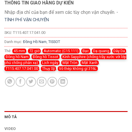
THÔNG TIN GIAO HÀNG DỰ KIẾN
Nhập địa chỉ của bạn để xem các tùy chọn vận chuyển. -
TÍNH PHÍ VẬN CHUYỂN
SKU:
T115.407.17.041.00
Danh mục:
Đồng Hồ Nam
,
TISSOT
Thẻ:
45 mm
,
72 giờ
,
Automatic (C15.111)
,
Bạc
,
Dạ quang
,
Dây Da
,
Đồng hồ Nam
,
Đồng hồ Tissot
,
Kính Sapphire (chống trầy xước với lớp
phủ chống phản xạ)
,
Lịch ngày
,
Mặt Tròn
,
Mặt Xanh
,
T115.407.17.041.00
,
Thụy Sỹ
,
Vỏ thép không gỉ 316L
MÔ TẢ
VIDEO