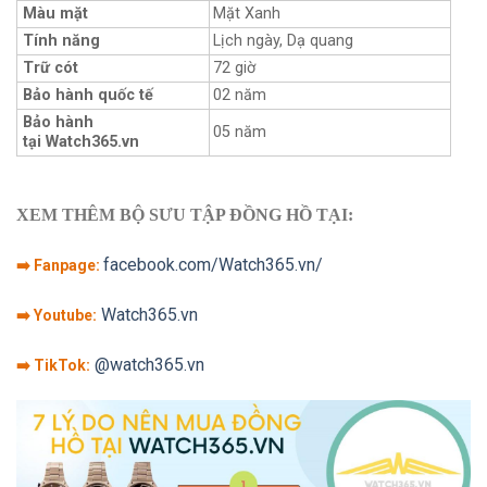
Màu mặt
Mặt Xanh
Tính năng
Lịch ngày, Dạ quang
Trữ cót
72 giờ
Bảo hành quốc tế
02 năm
Bảo hành
05 năm
tại Watch365.vn
XEM THÊM BỘ SƯU TẬP ĐỒNG HỒ TẠI:
facebook.com/Watch365.vn/
➡️ Fanpage:
Watch365.vn
➡️ Youtube:
@watch365.vn
➡️ TikTok: