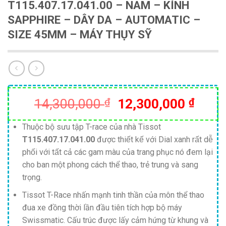
T115.407.17.041.00 – NAM – KÍNH
SAPPHIRE – DÂY DA – AUTOMATIC –
SIZE 45MM – MÁY THỤY SỸ
Giá
Giá
14,300,000
₫
12,300,000
₫
gốc
hiện
là:
tại
Thuộc bộ sưu tập T-race của nhà Tissot
T115.407.17.041.00
được thiết kế với Dial xanh rất dễ
14,300,000 ₫.
là:
phối với tất cả các gam màu của trang phục nó đem lại
12,30
cho ban một phong cách thể thao, trẻ trung và sang
trọng.
Tissot T-Race nhấn mạnh tinh thần của môn thể thao
đua xe đồng thời lần đầu tiên tích hợp bộ máy
Swissmatic.
Cấu trúc được lấy cảm hứng từ khung và