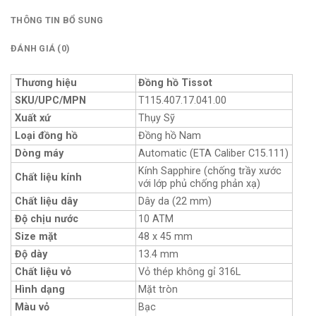
THÔNG TIN BỔ SUNG
ĐÁNH GIÁ (0)
Thương hiệu
Đồng hồ Tissot
SKU/UPC/MPN
T115.407.17.041.00
Xuất xứ
Thụy Sỹ
Loại đồng hồ
Đồng hồ Nam
Dòng máy
Automatic (ETA Caliber C15.111)
Kính Sapphire (chống trầy xước
Chất liệu kính
với lớp phủ chống phản xạ)
Chất liệu dây
Dây da (22 mm)
Độ chịu nước
10 ATM
Size mặt
48 x 45 mm
Độ dày
13.4 mm
Chất liệu vỏ
Vỏ thép không gỉ 316L
Hình dạng
Mặt tròn
Màu vỏ
Bạc