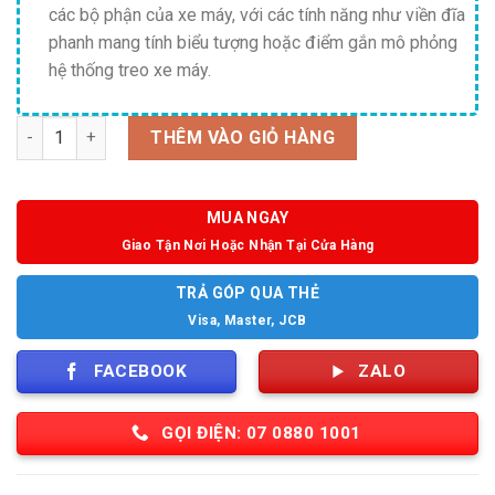
các bộ phận của xe máy, với các tính năng như viền đĩa
phanh mang tính biểu tượng hoặc điểm gắn mô phỏng
hệ thống treo xe máy.
Số lượng
THÊM VÀO GIỎ HÀNG
MUA NGAY
Giao Tận Nơi Hoặc Nhận Tại Cửa Hàng
TRẢ GÓP QUA THẺ
Visa, Master, JCB
FACEBOOK
ZALO
GỌI ĐIỆN: 07 0880 1001