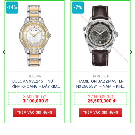
-14%
-7%
BULOVA
HAMILTON
BULOVA 98L245 – NỮ –
HAMILTON JAZZMASTER
KÍNH KHOÁNG – DÂY KIM
H32605581 – NAM – KÍNH
LOẠI – PIN – SIZE 32.5MM –
SAPPHIRE – DÂY DA –
MÁY THỤY SỸ
AUTOMATIC – SIZE 42MM –
3,600,000
₫
27,500,000
₫
Giá
Giá
Giá
Giá
3,100,000
₫
25,500,000
₫
MÁY THỤY SỸ
gốc
hiện
gốc
hiện
là:
tại
là:
tại
THÊM VÀO GIỎ HÀNG
THÊM VÀO GIỎ HÀNG
3,600,000 ₫.
là:
27,500,000 ₫.
là:
000 ₫.
3,100,000 ₫.
25,500,0