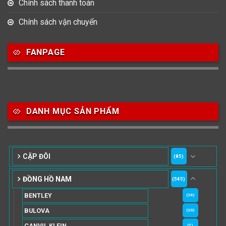
Chính sách thanh toán
Chính sách vận chuyển
FANPAGE
DANH MỤC SẢN PHẨM
CẶP ĐÔI
(85)
ĐỒNG HỒ NAM
(545)
BENTLEY
(26)
BULOVA
(20)
CANVIL KLEIN
(7)