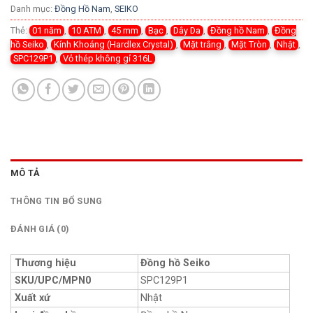
Danh mục:
Đồng Hồ Nam
,
SEIKO
Thẻ:
01 năm
,
10 ATM
,
45 mm
,
Bạc
,
Dây Da
,
Đồng hồ Nam
,
Đồng
hồ Seiko
,
Kính Khoáng (Hardlex Crystal)
,
Mặt trắng
,
Mặt Tròn
,
Nhật
,
SPC129P1
,
Vỏ thép không gỉ 316L
MÔ TẢ
THÔNG TIN BỔ SUNG
ĐÁNH GIÁ (0)
Thương hiệu
Đồng hồ Seiko
SKU/UPC/MPN0
SPC129P1
Xuất xứ
Nhật