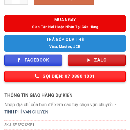
MUA NGAY
Giao Tận Nơi Hoặc Nhận Tại Cửa Hàng
TRẢ GÓP QUA THẺ
Visa, Master, JCB
FACEBOOK
ZALO
GỌI ĐIỆN: 07 0880 1001
THÔNG TIN GIAO HÀNG DỰ KIẾN
Nhập địa chỉ của bạn để xem các tùy chọn vận chuyển. -
TÍNH PHÍ VẬN CHUYỂN
SKU:
SE SPC129P1