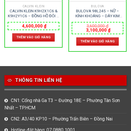
CALVIN KLEIN
BULOVA
CALVIN KLEIN K9H2X1C6 &
BULOVA 98L245 – NỮ –
K9H2Y1C6 – ĐỒNG HỒ ĐÔI –
KÍNH KHOÁNG – DÂY KIM
KÍNH KHOÁNG – DÂY DA –
LOẠI – PIN – SIZE 32.5MM –
PIN – SIZE 43&32 MM – MÁY
MÁY THỤY SỸ
4,600,000
₫
3,600,000
₫
Giá
Giá
3,100,000
₫
THUỴ SỸ
gốc
hiện
THÊM VÀO GIỎ HÀNG
là:
tại
THÊM VÀO GIỎ HÀNG
3,600,000 ₫.
là:
000 ₫.
3,100,000
THÔNG TIN LIÊN HỆ
CN1: Cổng nhà Ga T3 – Đường 18E – Phường Tân Sơn
Nhất – TP.HCM
CN2: A3/40 KP10 – Phường Trấn Biên – Đồng Nai
Hotline đặt hàng: 07 0880 1001