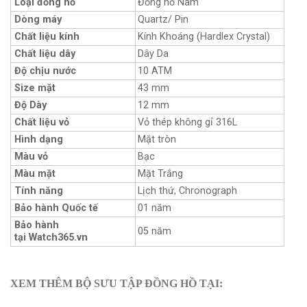
Loại đồng hồ
Đồng hồ Nam
Dòng máy
Quartz/ Pin
Chất liệu kính
Kính Khoáng (Hardlex Crystal)
Chất liệu dây
Dây Da
Độ chịu nước
10 ATM
Size mặt
43 mm
Độ Dày
12 mm
Chất liệu vỏ
Vỏ thép không gỉ 316L
Hình dạng
Mặt tròn
Màu vỏ
Bạc
Màu mặt
Mặt Trắng
Tính năng
Lịch thứ, Chronograph
Bảo hành Quốc tế
01 năm
Bảo hành
05 năm
tại Watch365.vn
XEM THÊM BỘ SƯU TẬP ĐỒNG HỒ TẠI: