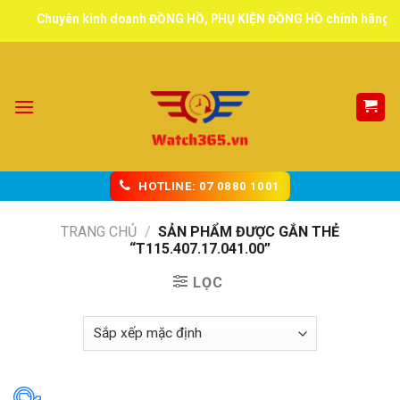
Skip
Chuyên kinh doanh ĐỒNG HỒ, PHỤ KIỆN ĐỒNG HỒ chính hãng, tuyể
to
content
HOTLINE: 07 0880 1001
TRANG CHỦ
/
SẢN PHẨM ĐƯỢC GẮN THẺ
“T115.407.17.041.00”
LỌC