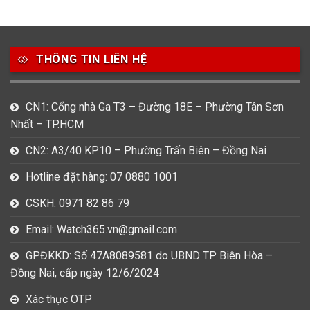
49
80
31
Carnival
Casio
Citizen
THÔNG TIN LIÊN HỆ
0
1
0
Daniel Klein
Davena
Fossil
9
0
5
CN1: Cổng nhà Ga T3 – Đường 18E – Phường Tân Sơn
Frederique Constant
Hamilton
Hublot
Nhất – TP.HCM
14
5
1
CN2: A3/40 KP10 – Phường Trấn Biên – Đồng Nai
Invicta
Longines
Madocy
Hotline đặt hàng: 07 0880 1001
0
1
7
Mathey Tissot
Maurice Lacroix
Michael Kors
CSKH: 0971 82 86 79
7
0
16
Email: Watch365.vn@gmail.com
Movado
Ogival
Olym Pianus
GPĐKKD: Số 47A8089581 do UBND TP Biên Hòa –
3
36
4
Đồng Nai, cấp ngày 12/6/2024
Omega
Orient
Raymond Weil
Xác thực OTP
3
31
0