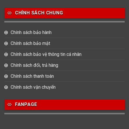
Salvatore Ferragamo
Seiko
Srwatch
CHÍNH SÁCH CHUNG
0
0
42
Tag Heuer
Thomas Earnshaw
Tissot
Chính sách bảo hành
6
Versace
Chính sách bảo mật
Chính sách bảo vệ thông tin cá nhân
Loại Máy
Chính sách đổi, trả hàng
513
91
417
Máy Cơ
Máy Eco Drive
Máy Pin
Chính sách thanh toán
Chính sách vận chuyển
Giới tính
FANPAGE
753
355
13
Nam
Nữ
Unisex