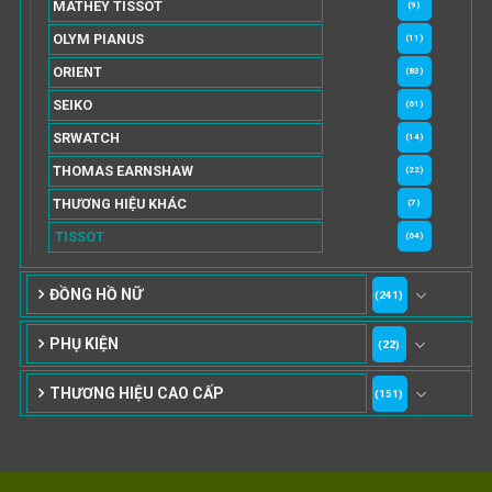
MATHEY TISSOT
(9)
OLYM PIANUS
(11)
ORIENT
(83)
SEIKO
(61)
SRWATCH
(14)
THOMAS EARNSHAW
(22)
THƯƠNG HIỆU KHÁC
(7)
TISSOT
(64)
ĐỒNG HỒ NỮ
(241)
PHỤ KIỆN
(22)
THƯƠNG HIỆU CAO CẤP
(151)