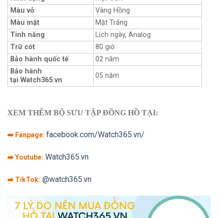
Màu vỏ
Vàng Hồng
Màu mặt
Mặt Trắng
Tính năng
Lịch ngày, Analog
Trữ cót
80 giờ
Bảo hành quốc tế
02 năm
Bảo hành
05 năm
tại Watch365.vn
XEM THÊM BỘ SƯU TẬP ĐỒNG HỒ TẠI:
facebook.com/Watch365.vn/
➡️ Fanpage:
Watch365.vn
➡️ Youtube:
@watch365.vn
➡️ TikTok: