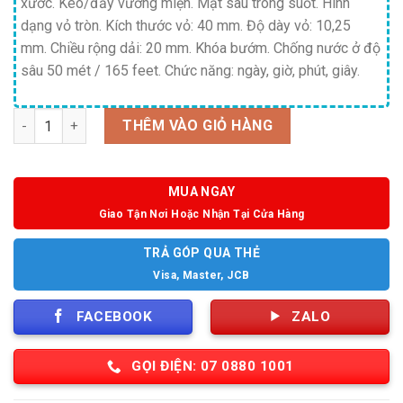
xước. Kéo/đẩy vương miện. Mặt sau trong suốt. Hình
dạng vỏ tròn. Kích thước vỏ: 40 mm. Độ dày vỏ: 10,25
mm. Chiều rộng dải: 20 mm. Khóa bướm. Chống nước ở độ
sâu 50 mét / 165 feet. Chức năng: ngày, giờ, phút, giây.
Số lượng
THÊM VÀO GIỎ HÀNG
MUA NGAY
Giao Tận Nơi Hoặc Nhận Tại Cửa Hàng
TRẢ GÓP QUA THẺ
Visa, Master, JCB
FACEBOOK
ZALO
GỌI ĐIỆN: 07 0880 1001