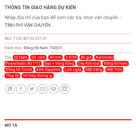
THÔNG TIN GIAO HÀNG DỰ KIẾN
Nhập địa chỉ của bạn để xem các tùy chọn vận chuyển. -
TÍNH PHÍ VẬN CHUYỂN
SKU:
T122.407.22.031.01
Danh mục:
Đồng Hồ Nam
,
TISSOT
Thẻ:
02 Năm
,
05 năm
,
40 mm
,
5 ATM
,
80 giờ
,
Automatic
(Powermatic 80.111)
,
Bạc + Vàng hồng
,
Dây Kim loại
,
Đồng hồ Nam
,
Đồng hồ Tissot
,
Kính Sapphire
,
Lịch ngày
,
Mặt trắng
,
Mặt Tròn
,
Thụy Sỹ
,
Vỏ thép không gỉ
MÔ TẢ