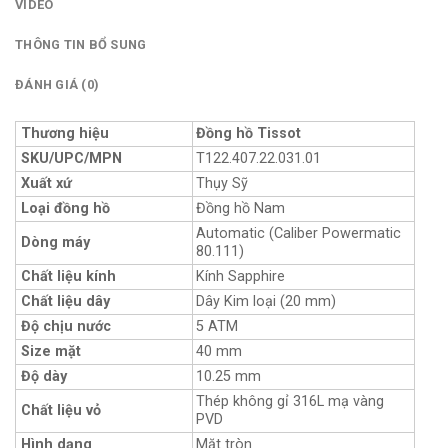
VIDEO
THÔNG TIN BỔ SUNG
ĐÁNH GIÁ (0)
Thương hiệu
Đồng hồ Tissot
SKU/UPC/MPN
T122.407.22.031.01
Xuất xứ
Thụy Sỹ
Loại đồng hồ
Đồng hồ Nam
Automatic (Caliber Powermatic
Dòng máy
80.111)
Chất liệu kính
Kính Sapphire
Chất liệu dây
Dây Kim loại (20 mm)
Độ chịu nước
5 ATM
Size mặt
40 mm
Độ dày
10.25 mm
Thép không gỉ 316L mạ vàng
Chất liệu vỏ
PVD
Hình dạng
Mặt tròn