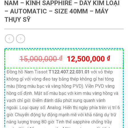
NAM – KÍNH SAPPHIRE – DÂY KIM LOẠI
– AUTOMATIC – SIZE 40MM – MÁY
THỤY SỸ
Giá
Giá
15,000,000
₫
12,500,000
₫
gốc
hiện
là:
tại
Đồng hồ Nam Tissot
T122.407.22.031.01
với vỏ thép
không gỉ với vòng đeo tay bằng thép không gỉ hai tông
15,000,000 ₫.
là:
màu (tông màu bạc và vàng hồng PVD). Viền PVD vàng
12,50
hồng cố định. Mặt số màu bạc với kim màu vàng hồng và
vạch chỉ giờ. Điểm đánh dấu phút xung quanh vành
ngoài. Loại quay số: Analog. Hiển thị ngày phía trên vị trí 6
giờ. Chuyển động tự động mạnh mẽ với khả năng dự trữ
năng lượng trong 80 giờ. Tinh thể sapphire chống trầy