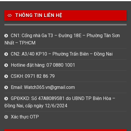
49
80
31
Carnival
Casio
Citizen
THÔNG TIN LIÊN HỆ
0
1
0
Daniel Klein
Davena
Fossil
CN1: Cổng nhà Ga T3 – Đường 18E – Phường Tân Sơn
9
0
5
Nhất – TP.HCM
Frederique Constant
Hamilton
Hublot
CN2: A3/40 KP10 – Phường Trấn Biên – Đồng Nai
14
5
1
Invicta
Longines
Madocy
Hotline đặt hàng: 07 0880 1001
0
1
7
CSKH: 0971 82 86 79
Mathey Tissot
Maurice Lacroix
Michael Kors
Email: Watch365.vn@gmail.com
7
0
16
Movado
Ogival
Olym Pianus
GPĐKKD: Số 47A8089581 do UBND TP Biên Hòa –
Đồng Nai, cấp ngày 12/6/2024
3
36
4
Omega
Orient
Raymond Weil
Xác thực OTP
3
31
0
Salvatore Ferragamo
Seiko
Srwatch