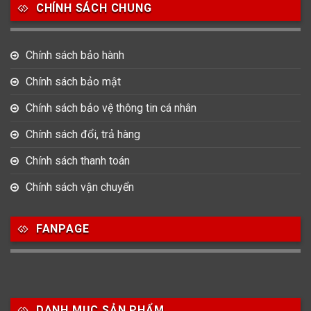
CHÍNH SÁCH CHUNG
0
0
42
Tag Heuer
Thomas Earnshaw
Tissot
Chính sách bảo hành
6
Chính sách bảo mật
Versace
Chính sách bảo vệ thông tin cá nhân
Loại Máy
Chính sách đổi, trả hàng
513
91
417
Chính sách thanh toán
Máy Cơ
Máy Eco Drive
Máy Pin
Chính sách vận chuyển
Giới tính
FANPAGE
753
355
13
Nam
Nữ
Unisex
Nước sản xuất
DANH MỤC SẢN PHẨM