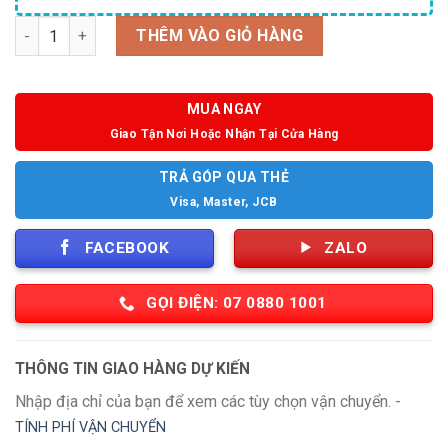
Số lượng
THÊM VÀO GIỎ HÀNG
MUA NGAY
Giao Tận Nơi Hoặc Nhận Tại Cửa Hàng
TRẢ GÓP QUA THẺ
Visa, Master, JCB
FACEBOOK
ZALO
GỌI ĐIỆN: 07 0880 1001
THÔNG TIN GIAO HÀNG DỰ KIẾN
Nhập địa chỉ của bạn để xem các tùy chọn vận chuyển. -
TÍNH PHÍ VẬN CHUYỂN