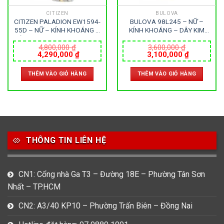
CITIZEN
BULOVA
CITIZEN PALADION EW1594-
BULOVA 98L245 – NỮ –
55D – NỮ – KÍNH KHOÁNG –
KÍNH KHOÁNG – DÂY KIM
DÂY KIM LOẠI – ECO DRIVE –
LOẠI – PIN – SIZE 32.5MM –
SIZE 26MM – MÁY NHẬT
MÁY THỤY SỸ
4,800,000
₫
3,600,000
₫
Giá
Giá
Giá
Giá
4,290,000
₫
3,100,000
₫
gốc
hiện
gốc
hiện
là:
tại
là:
tại
THÊM VÀO GIỎ HÀNG
THÊM VÀO GIỎ HÀNG
4,800,000 ₫.
là:
3,600,000 ₫.
là:
000 ₫.
4,290,000 ₫.
3,100,000
THÔNG TIN LIÊN HỆ
CN1: Cổng nhà Ga T3 – Đường 18E – Phường Tân Sơn
Nhất – TP.HCM
CN2: A3/40 KP10 – Phường Trấn Biên – Đồng Nai