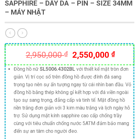
SAPPHIRE – DÂY DA – PIN – SIZE 34MM
– MÁY NHẬT
Giá
Giá
2,950,000
₫
2,550,000
₫
gốc
hiện
là:
tại
Đồng hồ nữ
SL5006.4302BL
với thiết kế mặt tròn đơn
giản. Vị trí cọc số trên đồng hồ được đính đá sang
2,950,000 ₫.
là:
trọng tạo nên sự ấn tượng ngay từ cái nhìn ban đầu. Vỏ
2,550,
đồng hồ bằng thép không gỉ kết hợp với đá viền ngoài
tạo sự sang trọng, đẳng cấp và tinh tế. Mặt đồng hồ
nền trắng đơn giản với 3 kim màu trắng và lịch ngày hỗ
trợ. Sử dụng mặt kính sapphire cao cấp chống trầy
cùng với tiêu chuẩn chống nước 5ATM đảm bảo mang
đến sự an tâm cho người đeo.