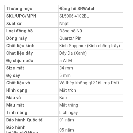
Thương hiệu
Đồng hồ SRWatch
SKU/UPC/MPN
SL5006.4102BL
Xuất xứ
Nhật
Loại đồng hồ
Đồng hồ Nữ
Dòng máy
Quartz/ Pin
Chất liệu kính
Kính Sapphire (Kính chống trầy)
Chất liệu dây
Dây Da (Xanh)
Độ chịu nước
5 ATM
Size mặt
34 mm
Độ dày
5 mm
Chất liệu vỏ
Vỏ thép không gỉ 316L mạ PVD
Hình dạng
Mặt tròn
Màu vỏ
Bạc
Màu mặt
Mặt trắng
Tính năng
Lịch ngày
Bảo hành Quốc tế
01 năm
Bảo hành
05 năm
tại Watch365.vn