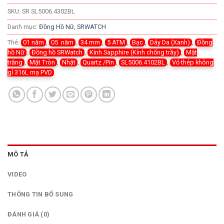
SKU:
SR SL5006.4302BL
Danh mục:
Đồng Hồ Nữ
,
SRWATCH
Thẻ:
01 năm
,
05 năm
,
34 mm
,
5 ATM
,
Bạc
,
Dây Da (Xanh)
,
Đồng
hồ Nữ
,
Đồng hồ SRWatch
,
Kính Sapphire (Kính chống trầy)
,
Mặt
trắng
,
Mặt Tròn
,
Nhật
,
Quartz /Pin
,
SL5006.4102BL
,
Vỏ thép không
gỉ 316L mạ PVD
MÔ TẢ
VIDEO
THÔNG TIN BỔ SUNG
ĐÁNH GIÁ (0)