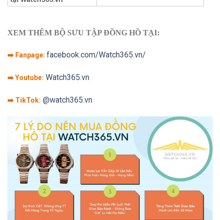
XEM THÊM BỘ SƯU TẬP ĐỒNG HỒ TẠI:
facebook.com/Watch365.vn/
➡️ Fanpage:
Watch365.vn
➡️ Youtube:
@watch365.vn
➡️ TikTok: