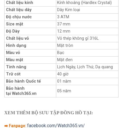
Chất liệu kính
Kính khoáng (Hardlex Crystal)
Chất liệu dây
Dây Kim loại
Độ chịu nước
3 ATM
Size mặt
37 mm
Độ Dày
12 mm
Chất liệu vỏ
Vỏ thép không gỉ 316L
Hình dạng
Mặt tròn
Màu vỏ
Bạc
Màu mặt
Mặt đen
Tính năng
Lịch Ngày, Lịch Thứ, Dạ quang
Trữ cót
40 giờ
Bảo hành Quốc tế
01 năm
Bảo hành
05 năm
tại Watch365.vn
XEM THÊM BỘ SƯU TẬP ĐỒNG HỒ TẠI:
facebook.com/Watch365.vn/
➡️ Fanpage: