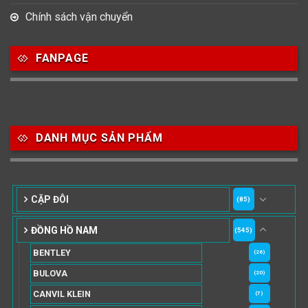
Chính sách vận chuyển
FANPAGE
DANH MỤC SẢN PHẨM
CẶP ĐÔI
(85)
ĐỒNG HỒ NAM
(545)
BENTLEY
(26)
BULOVA
(20)
CANVIL KLEIN
(7)