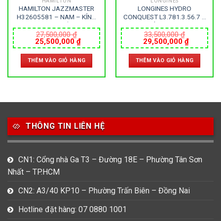
HAMILTON
LONGINES
HAMILTON JAZZMASTER
LONGINES HYDRO
H32605581 – NAM – KÍNH
CONQUEST L3.781.3.56.7 –
SAPPHIRE – DÂY DA –
NAM – KÍNH SAPPHIRE –
AUTOMATIC – SIZE 42MM –
DÂY KIM LOẠI – AUTOMATIC
27,500,000
₫
33,500,000
₫
Giá
Giá
Giá
Giá
25,500,000
₫
29,500,000
₫
MÁY THỤY SỸ
– SIZE 41MM – MÁY THỤY
gốc
hiện
gốc
hiện
SỸ
là:
tại
là:
tại
THÊM VÀO GIỎ HÀNG
THÊM VÀO GIỎ HÀNG
27,500,000 ₫.
là:
33,500,000 ₫.
là:
0 ₫.
25,500,000 ₫.
29,500,0
THÔNG TIN LIÊN HỆ
CN1: Cổng nhà Ga T3 – Đường 18E – Phường Tân Sơn
Nhất – TP.HCM
CN2: A3/40 KP10 – Phường Trấn Biên – Đồng Nai
Hotline đặt hàng: 07 0880 1001