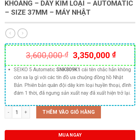
KHOÁNG – DÂY KIM LOẠI – AUTOMATIC
– SIZE 37MM – MÁY NHẬT
Giá
Giá
3,600,000
₫
3,350,000
₫
gốc
hiện
là:
tại
SEIKO 5 Automatic
SNK809K1
cái tên chắc hẳn không
còn xa lạ gì với các tín đồ ưa chuộng đồng hồ Nhật
3,600,000 ₫.
là:
Bản. Phiên bản quân đội dây kim loại huyền thoại, đình
3,350,
đám 1 thời, đã ngưng sản xuất nay đã xuất hiện trở lại.
Số lượng
THÊM VÀO GIỎ HÀNG
MUA NGAY