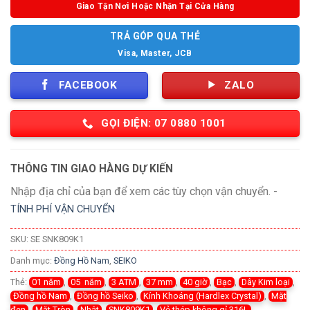
Giao Tận Nơi Hoặc Nhận Tại Cửa Hàng
TRẢ GÓP QUA THẺ
Visa, Master, JCB
FACEBOOK
ZALO
GỌI ĐIỆN: 07 0880 1001
THÔNG TIN GIAO HÀNG DỰ KIẾN
Nhập địa chỉ của bạn để xem các tùy chọn vận chuyển. -
TÍNH PHÍ VẬN CHUYỂN
SKU:
SE SNK809K1
Danh mục:
Đồng Hồ Nam
,
SEIKO
Thẻ:
01 năm
,
05 năm
,
3 ATM
,
37 mm
,
40 giờ
,
Bạc
,
Dây Kim loại
,
Đồng hồ Nam
,
Đồng hồ Seiko
,
Kính Khoáng (Hardlex Crystal)
,
Mặt
đen
,
Mặt Tròn
,
Nhật
,
SNK809K1
,
Vỏ thép không gỉ 316L