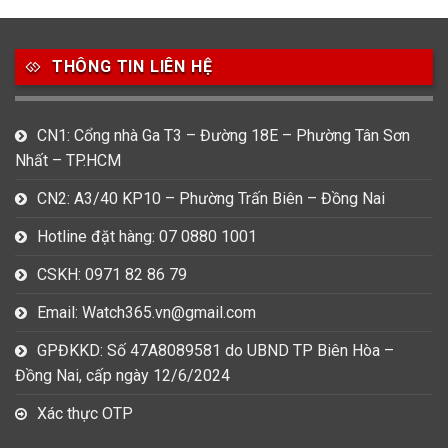
49
80
31
Carnival
Casio
Citizen
THÔNG TIN LIÊN HỆ
0
1
0
Daniel Klein
Davena
Fossil
9
0
5
CN1: Cổng nhà Ga T3 – Đường 18E – Phường Tân Sơn
Frederique Constant
Hamilton
Hublot
Nhất – TP.HCM
14
5
1
CN2: A3/40 KP10 – Phường Trấn Biên – Đồng Nai
Invicta
Longines
Madocy
Hotline đặt hàng: 07 0880 1001
0
1
7
Mathey Tissot
Maurice Lacroix
Michael Kors
CSKH: 0971 82 86 79
7
0
16
Email: Watch365.vn@gmail.com
Movado
Ogival
Olym Pianus
GPĐKKD: Số 47A8089581 do UBND TP Biên Hòa –
3
36
4
Đồng Nai, cấp ngày 12/6/2024
Omega
Orient
Raymond Weil
Xác thực OTP
3
31
0
Salvatore Ferragamo
Seiko
Srwatch