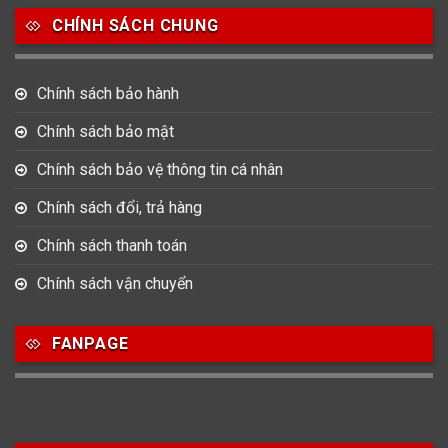
CHÍNH SÁCH CHUNG
0
0
42
Tag Heuer
Thomas Earnshaw
Tissot
Chính sách bảo hành
6
Versace
Chính sách bảo mật
Chính sách bảo vệ thông tin cá nhân
Loại Máy
Chính sách đổi, trả hàng
513
91
417
Máy Cơ
Máy Eco Drive
Máy Pin
Chính sách thanh toán
Chính sách vận chuyển
Giới tính
FANPAGE
753
355
13
Nam
Nữ
Unisex
Nước sản xuất