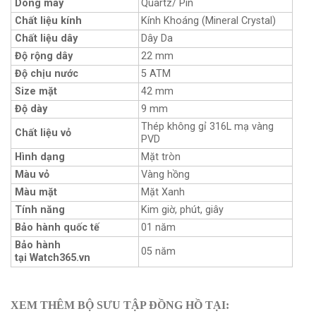
Dòng máy
Quartz/ Pin
Chất liệu kính
Kính Khoáng (Mineral Crystal)
Chất liệu dây
Dây Da
Độ rộng dây
22 mm
Độ chịu nước
5 ATM
Size mặt
42 mm
Độ dày
9 mm
Thép không gỉ 316L mạ vàng
Chất liệu vỏ
PVD
Hình dạng
Mặt tròn
Màu vỏ
Vàng hồng
Màu mặt
Mặt Xanh
Tính năng
Kim giờ, phút, giây
Bảo hành quốc tế
01 năm
Bảo hành
05 năm
tại Watch365.vn
XEM THÊM BỘ SƯU TẬP ĐỒNG HỒ TẠI: