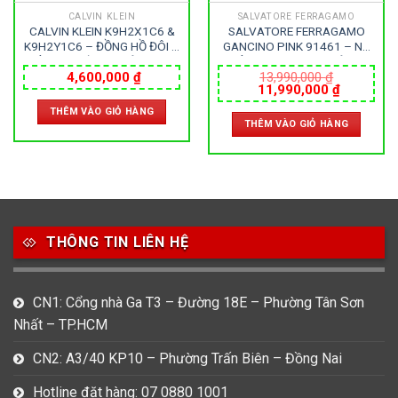
CALVIN KLEIN
SALVATORE FERRAGAMO
CALVIN KLEIN K9H2X1C6 &
SALVATORE FERRAGAMO
K9H2Y1C6 – ĐỒNG HỒ ĐÔI –
GANCINO PINK 91461 – NỮ
KÍNH KHOÁNG – DÂY DA –
– KÍNH SAPPHIRE – DÂY DA
PIN – SIZE 43&32 MM – MÁY
– PIN – SIZE 34MM – MÁY
4,600,000
₫
13,990,000
₫
Giá
Giá
11,990,000
₫
THUỴ SỸ
ITALIA
gốc
hiện
THÊM VÀO GIỎ HÀNG
là:
tại
THÊM VÀO GIỎ HÀNG
13,990,000 ₫.
là:
000 ₫.
11,990,0
THÔNG TIN LIÊN HỆ
CN1: Cổng nhà Ga T3 – Đường 18E – Phường Tân Sơn
Nhất – TP.HCM
CN2: A3/40 KP10 – Phường Trấn Biên – Đồng Nai
Hotline đặt hàng: 07 0880 1001