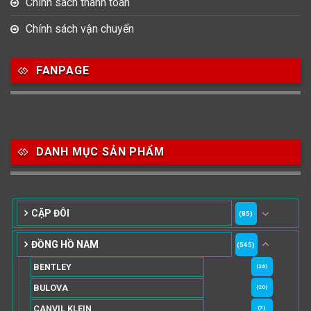
Chính sách thanh toán
Chính sách vận chuyển
FANPAGE
DANH MỤC SẢN PHẨM
CẶP ĐÔI
(85)
ĐỒNG HỒ NAM
(545)
BENTLEY
(26)
BULOVA
(20)
CANVIL KLEIN
(7)