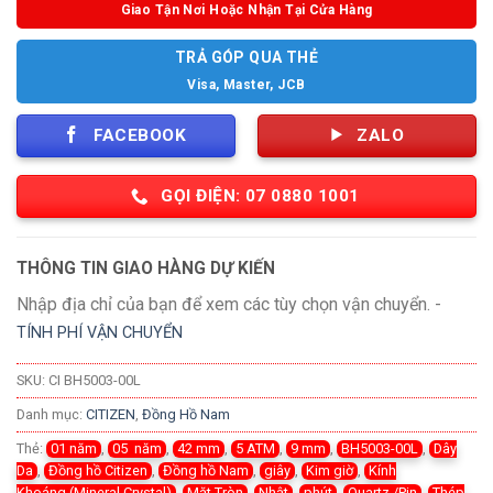
Giao Tận Nơi Hoặc Nhận Tại Cửa Hàng
TRẢ GÓP QUA THẺ
Visa, Master, JCB
FACEBOOK
ZALO
GỌI ĐIỆN: 07 0880 1001
THÔNG TIN GIAO HÀNG DỰ KIẾN
Nhập địa chỉ của bạn để xem các tùy chọn vận chuyển. -
TÍNH PHÍ VẬN CHUYỂN
SKU:
CI BH5003-00L
Danh mục:
CITIZEN
,
Đồng Hồ Nam
Thẻ:
01 năm
,
05 năm
,
42 mm
,
5 ATM
,
9 mm
,
BH5003-00L
,
Dây
Da
,
Đồng hồ Citizen
,
Đồng hồ Nam
,
giây
,
Kim giờ
,
Kính
Khoáng (Mineral Crystal)
,
Mặt Tròn
,
Nhật
,
phút
,
Quartz /Pin
,
Thép