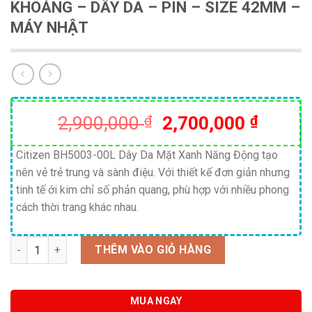
KHOÁNG – DÂY DA – PIN – SIZE 42MM –
MÁY NHẬT
Giá
Giá
2,900,000
₫
2,700,000
₫
gốc
hiện
là:
tại
Citizen BH5003-00L Dây Da Mặt Xanh Năng Động tạo
nên vẻ trẻ trung và sành điệu. Với thiết kế đơn giản nhưng
2,900,000 ₫.
là:
tinh tế ới kim chỉ số phản quang, phù hợp với nhiều phong
2,700,
cách thời trang khác nhau.
Số lượng
THÊM VÀO GIỎ HÀNG
MUA NGAY