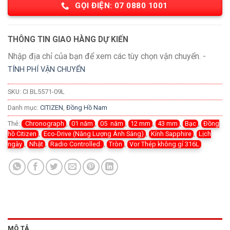
GỌI ĐIỆN: 07 0880 1001
THÔNG TIN GIAO HÀNG DỰ KIẾN
Nhập địa chỉ của bạn để xem các tùy chọn vận chuyển. -
TÍNH PHÍ VẬN CHUYỂN
SKU:
CI BL5571-09L
Danh mục:
CITIZEN
,
Đồng Hồ Nam
Thẻ:
Chronograph
,
01 năm
,
05 năm
,
12 mm
,
43 mm
,
Bạc
,
Đồng
hồ Citizen
,
Eco-Drive (Năng Lượng Ánh Sáng)
,
Kính Sapphire
,
Lịch
ngày
,
Nhật
,
Radio Controlled.
,
Tròn
,
Vor Thép không gỉ 316L
MÔ TẢ