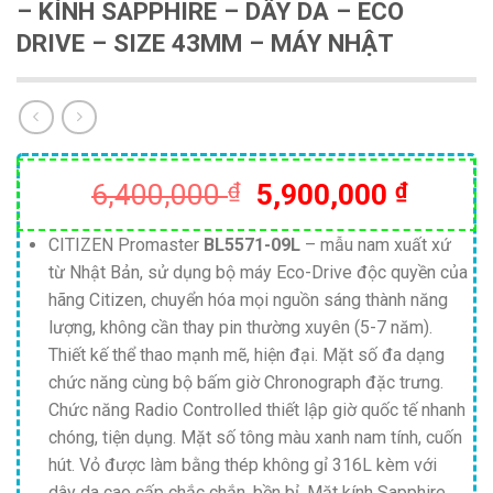
– KÍNH SAPPHIRE – DÂY DA – ECO
DRIVE – SIZE 43MM – MÁY NHẬT
Giá
Giá
6,400,000
₫
5,900,000
₫
gốc
hiện
là:
tại
CITIZEN Promaster
BL5571-09L
– mẫu nam xuất xứ
từ Nhật Bản, sử dụng bộ máy Eco-Drive độc quyền của
6,400,000 ₫.
là:
hãng Citizen, chuyển hóa mọi nguồn sáng thành năng
5,900,
lượng, không cần thay pin thường xuyên (5-7 năm).
Thiết kế thể thao mạnh mẽ, hiện đại. Mặt số đa dạng
chức năng cùng bộ bấm giờ Chronograph đặc trưng.
Chức năng Radio Controlled thiết lập giờ quốc tế nhanh
chóng, tiện dụng. Mặt số tông màu xanh nam tính, cuốn
hút. Vỏ được làm bằng thép không gỉ 316L kèm với
dây da cao cấp chắc chắn, bền bỉ. Mặt kính Sapphire