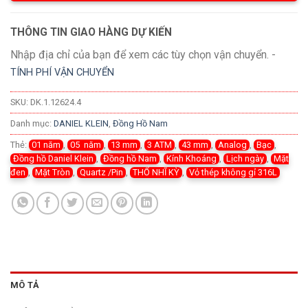
THÔNG TIN GIAO HÀNG DỰ KIẾN
Nhập địa chỉ của bạn để xem các tùy chọn vận chuyển. -
TÍNH PHÍ VẬN CHUYỂN
SKU:
DK.1.12624.4
Danh mục:
DANIEL KLEIN
,
Đồng Hồ Nam
Thẻ:
01 năm
,
05 năm
,
13 mm
,
3 ATM
,
43 mm
,
Analog
,
Bạc
,
Đồng hồ Daniel Klein
,
Đồng hồ Nam
,
Kính Khoáng
,
Lịch ngày
,
Mặt
đen
,
Mặt Tròn
,
Quartz /Pin
,
THỔ NHĨ KỲ
,
Vỏ thép không gỉ 316L
MÔ TẢ