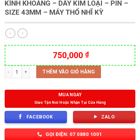
KÍNH KHOÁNG – DÂY KIM LOẠI – PIN –
SIZE 43MM – MÁY THỔ NHĨ KỲ
750,000
₫
Số lượng
THÊM VÀO GIỎ HÀNG
MUA NGAY
Giao Tận Nơi Hoặc Nhận Tại Cửa Hàng
FACEBOOK
ZALO
GỌI ĐIỆN: 07 0880 1001