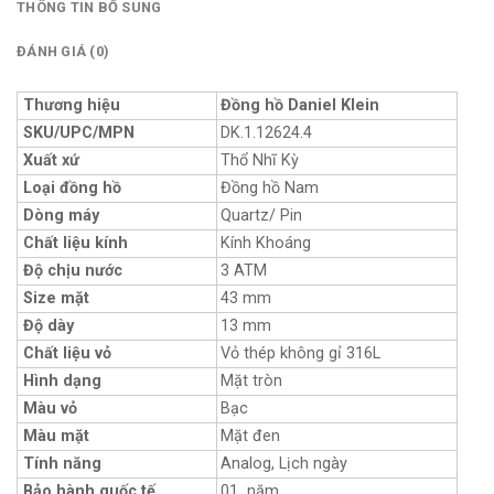
THÔNG TIN BỔ SUNG
ĐÁNH GIÁ (0)
Thương hiệu
Đồng hồ Daniel Klein
SKU/UPC/MPN
DK.1.12624.4
Xuất xứ
Thổ Nhĩ Kỳ
Loại đồng hồ
Đồng hồ Nam
Dòng máy
Quartz/ Pin
Chất liệu kính
Kính Khoáng
Độ chịu nước
3 ATM
Size mặt
43 mm
Độ dày
13 mm
Chất liệu vỏ
Vỏ thép không gỉ 316L
Hình dạng
Mặt tròn
Màu vỏ
Bạc
Màu mặt
Mặt đen
Tính năng
Analog, Lịch ngày
Bảo hành quốc tế
01 năm