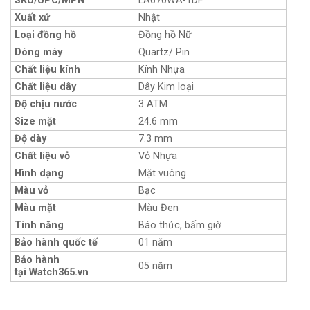
SKU/UPC/MPN
LA670WA-1DF
Xuất xứ
Nhật
Loại đồng hồ
Đồng hồ Nữ
Dòng máy
Quartz/ Pin
Chất liệu kính
Kính Nhựa
Chất liệu dây
Dây Kim loại
Độ chịu nước
3 ATM
Size mặt
24.6 mm
Độ dày
7.3 mm
Chất liệu vỏ
Vỏ Nhựa
Hình dạng
Mặt vuông
Màu vỏ
Bạc
Màu mặt
Màu Đen
Tính năng
Báo thức, bấm giờ
Bảo hành quốc tế
01 năm
Bảo hành
05 năm
tại Watch365.vn