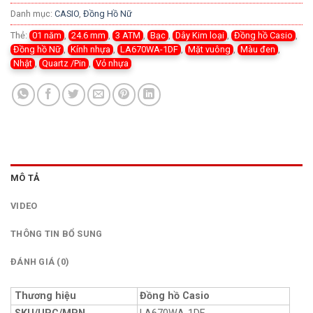
Danh mục:
CASIO
,
Đồng Hồ Nữ
Thẻ:
01 năm
,
24.6 mm
,
3 ATM
,
Bạc
,
Dây Kim loại
,
Đồng hồ Casio
,
Đồng hồ Nữ
,
Kính nhựa
,
LA670WA-1DF
,
Mặt vuông
,
Màu đen
,
Nhật
,
Quartz /Pin
,
Vỏ nhựa
MÔ TẢ
VIDEO
THÔNG TIN BỔ SUNG
ĐÁNH GIÁ (0)
Thương hiệu
Đồng hồ Casio