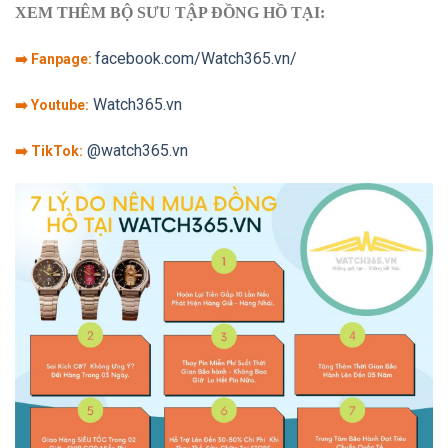
XEM THÊM BỘ SƯU TẬP ĐỒNG HỒ TẠI:
facebook.com/Watch365.vn/
➡️ Fanpage:
Watch365.vn
➡️ Youtube:
@watch365.vn
➡️ TikTok: