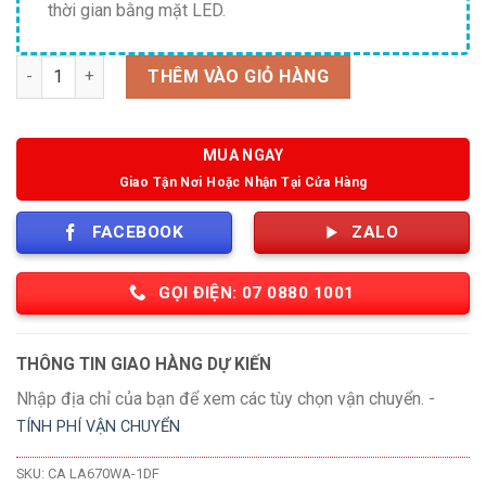
thời gian bằng mặt LED.
Số lượng
THÊM VÀO GIỎ HÀNG
MUA NGAY
Giao Tận Nơi Hoặc Nhận Tại Cửa Hàng
FACEBOOK
ZALO
GỌI ĐIỆN: 07 0880 1001
THÔNG TIN GIAO HÀNG DỰ KIẾN
Nhập địa chỉ của bạn để xem các tùy chọn vận chuyển. -
TÍNH PHÍ VẬN CHUYỂN
SKU:
CA LA670WA-1DF