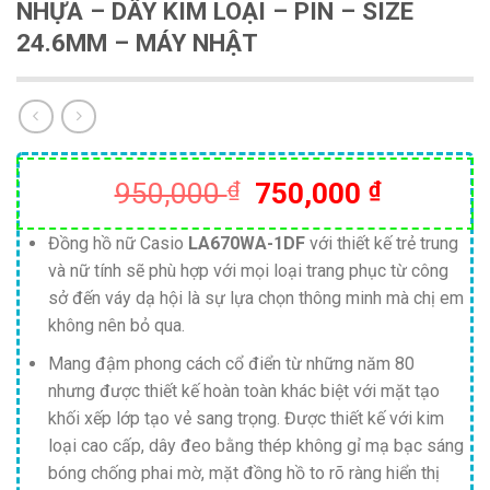
NHỰA – DÂY KIM LOẠI – PIN – SIZE
24.6MM – MÁY NHẬT
Giá
Giá
950,000
₫
750,000
₫
gốc
hiện
là:
tại
Đồng hồ nữ Casio
LA670WA-1DF
với thiết kế trẻ trung
và nữ tính sẽ phù hợp với mọi loại trang phục từ công
950,000 ₫.
là:
sở đến váy dạ hội là sự lựa chọn thông minh mà chị em
750,000
không nên bỏ qua.
Mang đậm phong cách cổ điển từ những năm 80
nhưng được thiết kế hoàn toàn khác biệt với mặt tạo
khối xếp lớp tạo vẻ sang trọng. Được thiết kế với kim
loại cao cấp, dây đeo bằng thép không gỉ mạ bạc sáng
bóng chống phai mờ, mặt đồng hồ to rõ ràng hiển thị