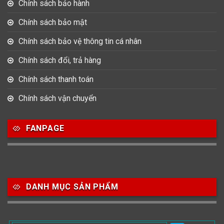
Chính sách bảo hành
182
64
76
Chính sách bảo mật
42mm
43mm
44-47mm
Chính sách bảo vệ thông tin cá nhân
10
1
48-52mm
53-56mm
Chính sách đổi, trả hàng
Chính sách thanh toán
Chính sách vận chuyển
FANPAGE
DANH MỤC SẢN PHẨM