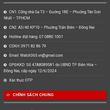
Bát Giác
Mặt tròn
Mặt vuông
CN1: Cổng nhà Ga T3 – Đường 18E – Phường Tân Sơn
15
Oval
Nhất – TP.HCM
CN2: A3/40 KP10 – Phường Trấn Biên – Đồng Nai
Chất liệu dây
Hotline đặt hàng: 07 0880 1001
73
422
14
CSKH: 0971 82 86 79
Dây Cao su
Dây Da
Dây Dù (Vải)
Email: Watch365.vn@gmail.com
487
20
Dây Kim Loại
Dây Mess
GPĐKKD: Số 47A8089581 do UBND TP Biên Hòa –
Đồng Nai, cấp ngày 12/6/2024
Size Mặt
Xác thực OTP
83
157
109
22-28mm
29-33mm
34-36mm
CHÍNH SÁCH CHUNG
107
170
129
37-39mm
40mm
41mm