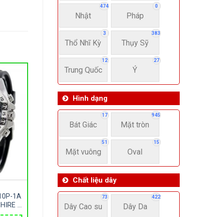
474
0
Nhật
Pháp
3
383
Thổ Nhĩ Kỳ
Thụy Sỹ
12
27
Trung Quốc
Ý
Hình dạng
17
945
Bát Giác
Mặt tròn
51
15
Mặt vuông
Oval
Chất liệu dây
10P-1A
73
422
HIRE –
Dây Cao su
Dây Da
– SIZE