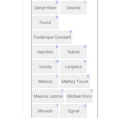
0
1
Daniel Klein
Davena
0
Fossil
9
Frederique Constant
0
5
Hamilton
Hublot
14
5
Invicta
Longines
1
0
Madocy
Mathey Tissot
1
7
Maurice Lacroix
Michael Kors
7
0
Movado
Ogival