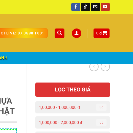
n quốc.
0
₫
OTLINE: 07 0880 1001
ÀNH
LỌC THEO GIÁ
HỰA
1,00,000 - 1,000,000 đ
35
NHẬT
1,000,000 - 2,000,000 đ
53