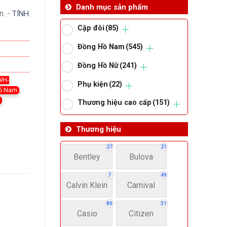
Danh mục sản phẩm
n. -
TÍNH
Cặp đôi
(85)
Đồng Hồ Nam
(545)
Đồng Hồ Nữ
(241)
WH-
Phụ kiện
(22)
ồ Nam
,
a
Thương hiệu cao cấp
(151)
Thương hiệu
27
21
Bentley
Bulova
7
49
Calvin Klein
Carnival
80
31
Casio
Citizen