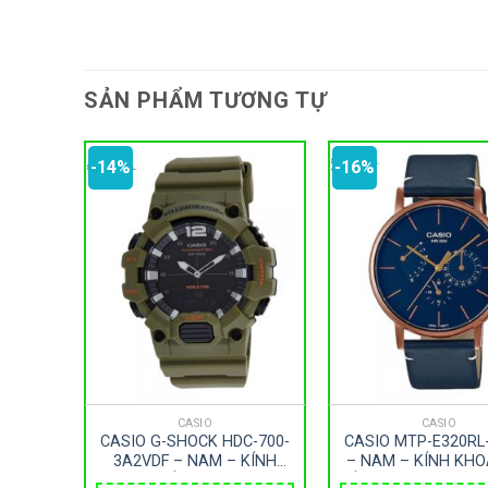
SẢN PHẨM TƯƠNG TỰ
-14%
-16%
CASIO
CASIO
-570D-
CASIO G-SHOCK HDC-700-
CASIO MTP-E320RL
KÍNH
3A2VDF – NAM – KÍNH
– NAM – KÍNH KHO
LOẠI –
NHỰA – DÂY CAO SU – PIN
DÂY DA – PIN – SI