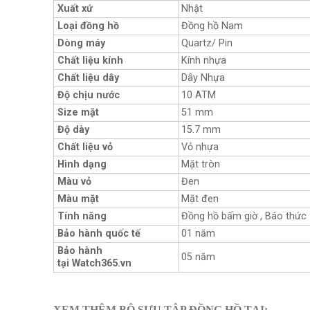
Xuất xứ
Nhật
Loại đồng hồ
Đồng hồ Nam
Dòng máy
Quartz/ Pin
Chất liệu kính
Kính nhựa
Chất liệu dây
Dây Nhựa
Độ chịu nước
10 ATM
Size mặt
51 mm
Độ dày
15.7 mm
Chất liệu vỏ
Vỏ nhựa
Hình dạng
Mặt tròn
Màu vỏ
Đen
Màu mặt
Mặt đen
Tính năng
Đồng hồ bấm giờ , Báo thức
Bảo hành quốc tế
01 năm
Bảo hành
05 năm
tại Watch365.vn
XEM THÊM BỘ SƯU TẬP ĐỒNG HỒ TẠI: