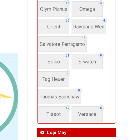
16
3
Olym Pianus
Omega
36
4
Orient
Raymond Weil
3
Salvatore Ferragamo
31
0
Seiko
Srwatch
0
Tag Heuer
0
Thomas Earnshaw
42
6
Tissot
Versace
Loại Máy