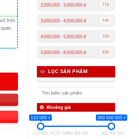
iá
2,000,000 - 3,000,000 đ
112
iện
ại
số tròn
3,000,000 - 4,000,000 đ
141
ễ quan
₫.
:
00,000 ₫.
4,000,000 - 5,000,000 đ
153
5,000,000 - 8,000,000 đ
520
LỌC SẢN PHẨM
Khoảng giá
110 000 ₫
300 500 000 ₫
110 000
75 207 500
150 305 000
300 500 000