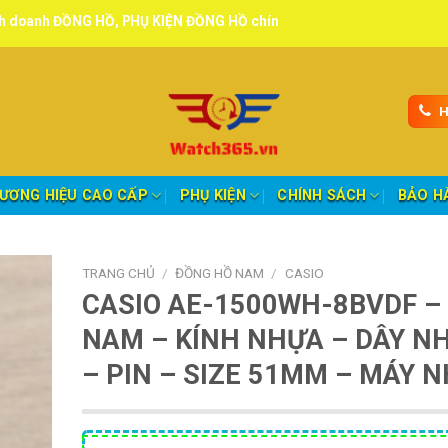
 HỒ, PHỤ KIỆN ĐỒNG HỒ chính hãng, tuyển đại lý, CTV giao hàng toà
H
ƯƠNG HIỆU CAO CẤP
PHỤ KIỆN
CHÍNH SÁCH
BẢO H
TRANG CHỦ
/
ĐỒNG HỒ NAM
/
CASIO
CASIO AE-1500WH-8BVDF –
NAM – KÍNH NHỰA – DÂY N
– PIN – SIZE 51MM – MÁY 