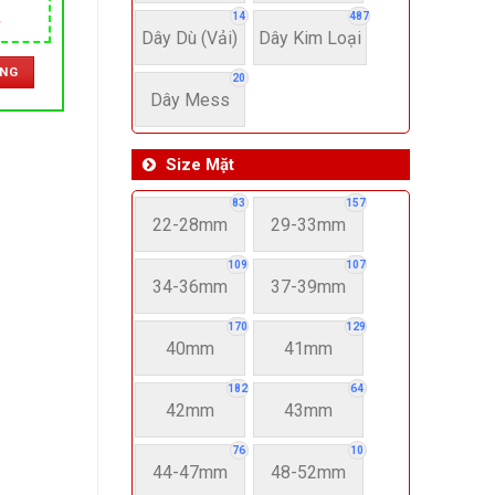
NHẬT
14
487
Giá
Dây Dù (Vải)
Dây Kim Loại
hiện
tại
ÀNG
.
là:
20
3,690,000 ₫.
Dây Mess
Size Mặt
83
157
22-28mm
29-33mm
109
107
34-36mm
37-39mm
170
129
40mm
41mm
182
64
42mm
43mm
76
10
44-47mm
48-52mm