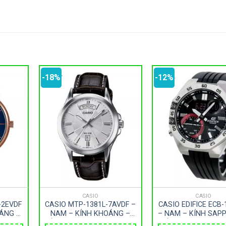
-18%
-12%
CASIO
CASIO
-2EVDF
CASIO MTP-1381L-7AVDF –
CASIO EDIFICE ECB-
ÁNG –
NAM – KÍNH KHOÁNG –
– NAM – KÍNH SAPP
ZE 40MM
DÂY DA – PIN – SIZE 40MM
DÂY CAO SU – PIN 