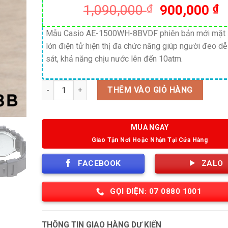
Giá
G
1,090,000
₫
900,000
₫
gốc
h
là:
t
Mẫu Casio AE-1500WH-8BVDF phiên bản mới mặt 
lớn điện tử hiện thị đa chức năng giúp người đeo d
1,090,000 
là
sát, khả năng chịu nước lên đến 10atm.
9
Số lượng
THÊM VÀO GIỎ HÀNG
MUA NGAY
Giao Tận Nơi Hoặc Nhận Tại Cửa Hàng
FACEBOOK
ZALO
GỌI ĐIỆN: 07 0880 1001
THÔNG TIN GIAO HÀNG DỰ KIẾN