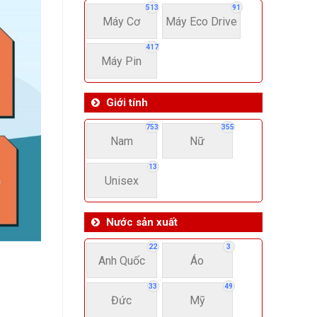
513
91
Máy Cơ
Máy Eco Drive
417
Máy Pin
Giới tính
753
355
Nam
Nữ
13
Unisex
Nước sản xuất
22
3
Anh Quốc
Áo
33
49
Đức
Mỹ