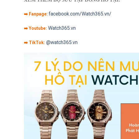
facebook.com/Watch365.vn/
➡️ Fanpage:
Watch365.vn
➡️ Youtube:
@watch365.vn
➡️ TikTok: