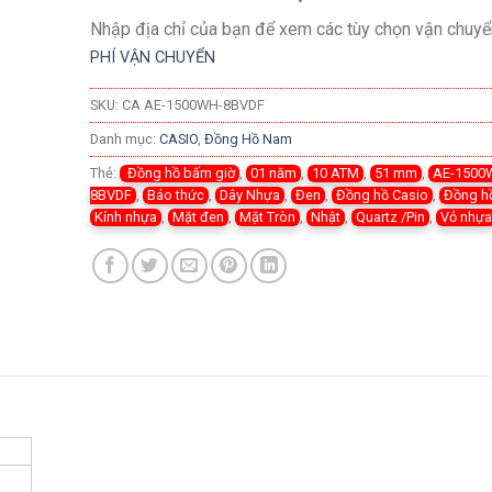
Nhập địa chỉ của bạn để xem các tùy chọn vận chuyể
PHÍ VẬN CHUYỂN
SKU:
CA AE-1500WH-8BVDF
Danh mục:
CASIO
,
Đồng Hồ Nam
Thẻ:
Đồng hồ bấm giờ
,
01 năm
,
10 ATM
,
51 mm
,
AE-1500
8BVDF
,
Báo thức
,
Dây Nhựa
,
Đen
,
Đồng hồ Casio
,
Đồng h
Kính nhựa
,
Mặt đen
,
Mặt Tròn
,
Nhật
,
Quartz /Pin
,
Vỏ nhự