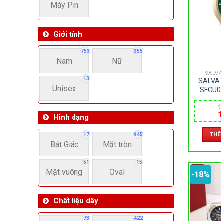
Máy Pin
Giới tính
753
355
Nam
Nữ
SALV
13
SALVA
Unisex
SFCU0
SAPPHI
1
– PIN 
Hình dạng
l
THÊ
1
17
945
Bát Giác
Mặt tròn
51
15
Mặt vuông
Oval
-18%
Chất liệu dây
73
422