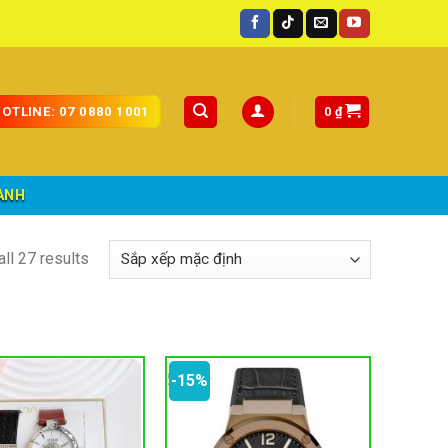
0
₫
OTLINE: 07 0880 1001
ÀNH
ll 27 results
-15%