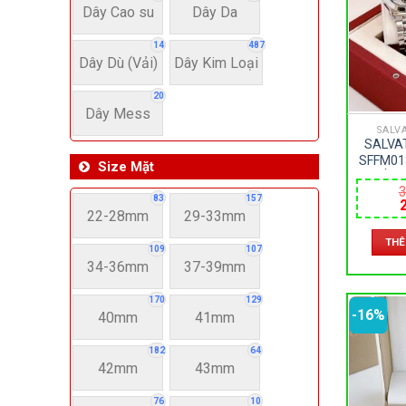
Dây Cao su
Dây Da
14
487
Dây Dù (Vải)
Dây Kim Loại
20
Dây Mess
SALV
SALVA
SFFM01
Size Mặt
ĐỒNG
3
SAPPHI
83
157
– PIN 
22-28mm
29-33mm
l
THÊ
3
109
107
34-36mm
37-39mm
170
129
-16%
40mm
41mm
182
64
42mm
43mm
76
10