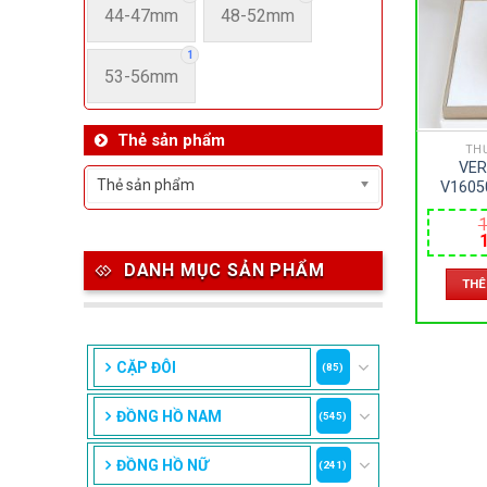
44-47mm
48-52mm
1
53-56mm
Thẻ sản phẩm
TH
VER
Thẻ sản phẩm
V1605
SAPPHI
1
– SIZE 
DANH MỤC SẢN PHẨM
l
THÊ
1
CẶP ĐÔI
(85)
ĐỒNG HỒ NAM
(545)
ĐỒNG HỒ NỮ
(241)