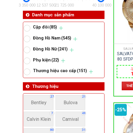
3 350 000
12 537 500
21 725 000
40 100 000
Da
Danh mục sản phẩm
Cặp đôi
(85)
Ma
Đồng Hồ Nam
(545)
Đồng Hồ Nữ
(241)
SALV
Om
SALVAT
80 SFDP
Phụ kiện
(22)
SAPPHI
Thoma
1
– SIZE 
Thương hiệu cao cấp
(151)
l
THÊ
Thương hiệu
1
Lo
27
21
Bentley
Bulova
Má
-25%
7
49
Calvin Klein
Carnival
Giớ
80
31