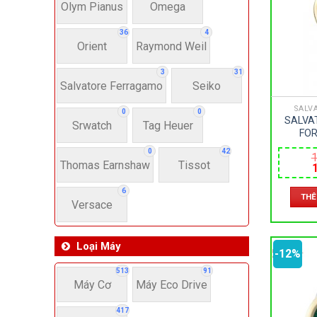
4
Olym Pianus
Omega
36
4
Orient
Raymond Weil
Th
3
31
Thẻ s
Salvatore Ferragamo
Seiko
SALV
0
0
SALVA
Srwatch
Tag Heuer
FOR
SFNL0
0
42
1
SAPPHI
Thomas Earnshaw
Tissot
– SIZE 
l
6
THÊ
1
Versace
Loại Máy
-12%
513
91
Máy Cơ
Máy Eco Drive
417