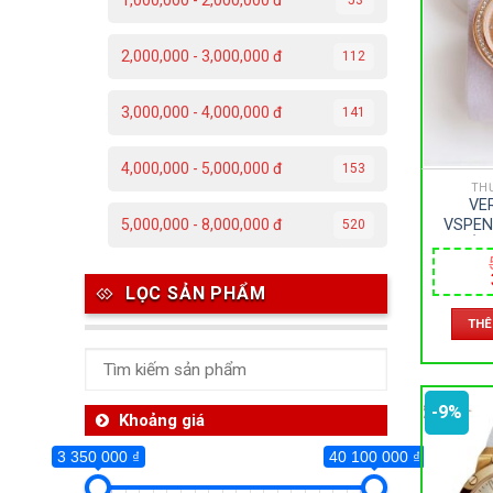
1,000,000 - 2,000,000 đ
3 350 000 ₫
2,000,000 - 3,000,000 đ
112
3 350 000
3,000,000 - 4,000,000 đ
141
Da
4,000,000 - 5,000,000 đ
153
C
TH
VE
Đ
VSPEN
5,000,000 - 8,000,000 đ
520
KHOÁNG
Đ
PIN –
LỌC SẢN PHẨM
P
THÊ
T
-9%
Th
Khoảng giá
3 350 000 ₫
40 100 000 ₫
Ben