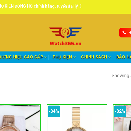
Ồ chính hãng, tuyển đại lý, CTV giao hàng toàn quốc.
H
ƯƠNG HIỆU CAO CẤP
PHỤ KIỆN
CHÍNH SÁCH
BẢO H
Showing a
-34%
-32%
oảng giá