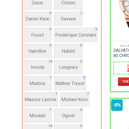
Casio
Citizen
N
0
1
Daniel Klein
Davena
Hì
0
9
Fossil
Frederique Constant
Bát
0
5
SALV
SALVAT
Hamilton
Hublot
80 CHR
NAM –
Chấ
14
5
3
DÂY CA
Invicta
Longines
44M
Dây 
l
1
0
THÊ
3
Madocy
Mathey Tissot
1
7
Si
Maurice Lacroix
Michael Kors
-8%
7
0
22-
Movado
Ogival
16
3