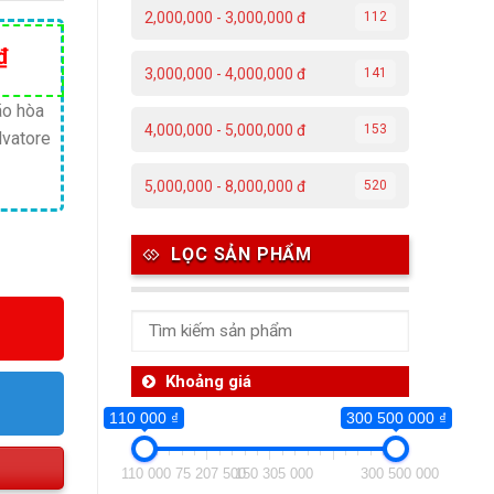
2,000,000 - 3,000,000 đ
112
Giá
₫
3,000,000 - 4,000,000 đ
141
hiện
tại
ão hòa
4,000,000 - 5,000,000 đ
153
lvatore
₫.
là:
18,500,000 ₫.
5,000,000 - 8,000,000 đ
520
LỌC SẢN PHẨM
Khoảng giá
110 000 ₫
300 500 000 ₫
110 000
75 207 500
150 305 000
300 500 000