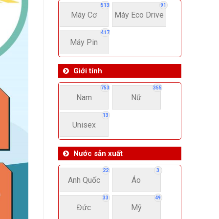
513
91
Máy Cơ
Máy Eco Drive
417
Máy Pin
Giới tính
753
355
Nam
Nữ
13
Unisex
Nước sản xuất
22
3
Anh Quốc
Áo
33
49
Đức
Mỹ