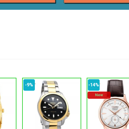
-9%
-14%
New