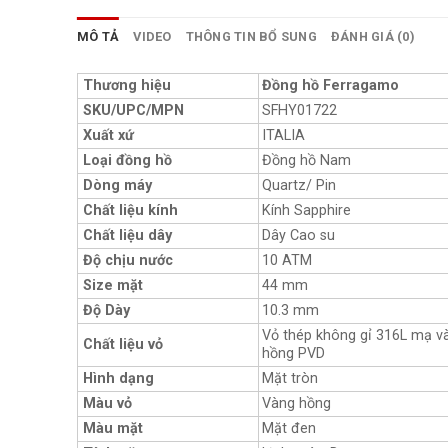
MÔ TẢ
VIDEO
THÔNG TIN BỔ SUNG
ĐÁNH GIÁ (0)
Thương hiệu
Đồng hồ Ferragamo
SKU/UPC/MPN
SFHY01722
Xuất xứ
ITALIA
Loại đồng hồ
Đồng hồ Nam
Dòng máy
Quartz/ Pin
Chất liệu kính
Kính Sapphire
Chất liệu dây
Dây Cao su
Độ chịu nước
10 ATM
Size mặt
44 mm
Độ Dày
10.3 mm
Vỏ thép không gỉ 316L mạ v
Chất liệu vỏ
hồng PVD
Hình dạng
Mặt tròn
Màu vỏ
Vàng hồng
Màu mặt
Mặt đen