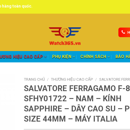
quốc.
H
ƯƠNG HIỆU CAO CẤP
PHỤ KIỆN
CHÍNH SÁCH
BẢO H
TRANG CHỦ
/
THƯƠNG HIỆU CAO CẤP
/
SALVATORE FER
SALVATORE FERRAGAMO F-
SFHY01722 – NAM – KÍNH
SAPPHIRE – DÂY CAO SU – P
SIZE 44MM – MÁY ITALIA