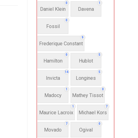
0
1
Daniel Klein
Davena
0
Fossil
9
Frederique Constant
0
5
Hamilton
Hublot
14
5
Invicta
Longines
1
0
Madocy
Mathey Tissot
1
7
Maurice Lacroix
Michael Kors
7
0
Movado
Ogival