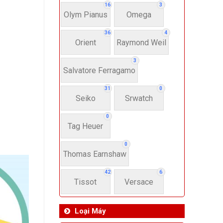
16
3
Olym Pianus
Omega
36
4
Orient
Raymond Weil
3
Salvatore Ferragamo
31
0
Seiko
Srwatch
0
Tag Heuer
0
Thomas Earnshaw
42
6
Tissot
Versace
Loại Máy