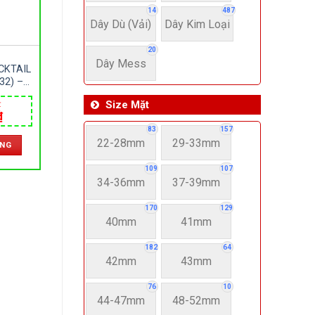
14
487
Dây Dù (Vải)
Dây Kim Loại
20
Dây Mess
CKTAIL
32) –
ÁNG –
Size Mặt
₫
TIC –
Giá
₫
Y NHẬT
hiện
83
157
tại
22-28mm
29-33mm
ÀNG
.
là:
11,350,000 ₫.
109
107
34-36mm
37-39mm
170
129
40mm
41mm
182
64
42mm
43mm
76
10
44-47mm
48-52mm