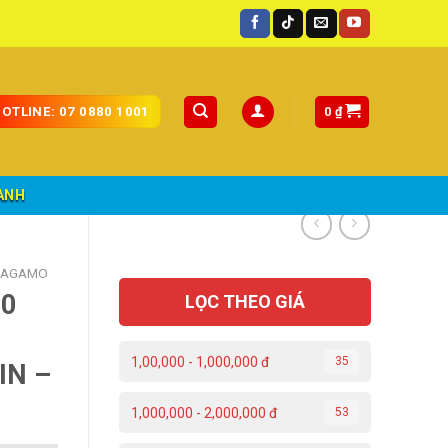
0
₫
OTLINE: 07 0880 1001
ÀNH
RAGAMO
80
LỌC THEO GIÁ
1,00,000 - 1,000,000 đ
35
IN –
1,000,000 - 2,000,000 đ
53