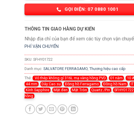
GỌI ĐIỆN: 07 0880 1001
THÔNG TIN GIAO HÀNG DỰ KIẾN
Nhập địa chỉ của bạn để xem các tùy chọn vận chuyể
PHÍ VẬN CHUYỂN
SKU:
SFHY01722
Danh mục:
SALVATORE FERRAGAMO
,
Thương hiệu cao cấp
Thẻ:
Vỏ thép không gỉ 316L mạ vàng hồng PVD
,
01 năm
,
10 
44 mm
,
Dây Cao su
,
Đồng hồ Ferragamo
,
Đồng hồ Nam
,
I
Kính Sapphire
,
Mặt đen
,
Mặt Tròn
,
Quartz /Pin
,
SFHY01722
hồng