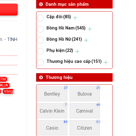
Danh mục sản phẩm
Cặp đôi
(85)
Đồng Hồ Nam
(545)
n. -
Đồng Hồ Nữ
(241)
TÍNH
Phụ kiện
(22)
Thương hiệu cao cấp
(151)
Thương hiệu
ATM
,
TALIA
,
27
21
,
Vàng
Bentley
Bulova
7
49
Calvin Klein
Carnival
80
31
Casio
Citizen