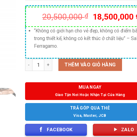
Giá
20,500,000
₫
18,500,000
gốc
là:
“Không có giới hạn cho vẻ đẹp, không có điểm b
trong thiết kế, không có kết thúc ở chất liệu” – Sa
20,500,000 
Ferragamo.
Số lượng
THÊM VÀO GIỎ HÀNG
MUA NGAY
Giao Tận Nơi Hoặc Nhận Tại Cửa Hàng
TRẢ GÓP QUA THẺ
Visa, Master, JCB
FACEBOOK
ZALO