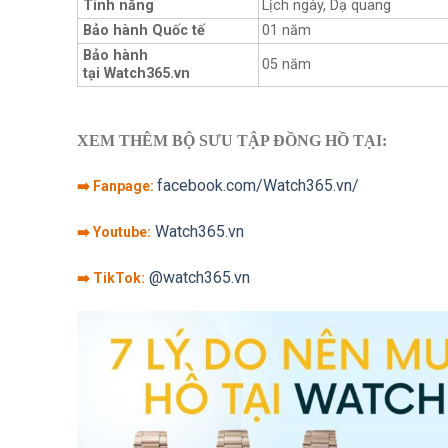
Tính năng
Lịch ngày, Dạ quang
Bảo hành Quốc tế
01 năm
Bảo hành
05 năm
tại Watch365.vn
XEM THÊM BỘ SƯU TẬP ĐỒNG HỒ TẠI:
facebook.com/Watch365.vn/
➡️ Fanpage:
Watch365.vn
➡️ Youtube:
@watch365.vn
➡️ TikTok: