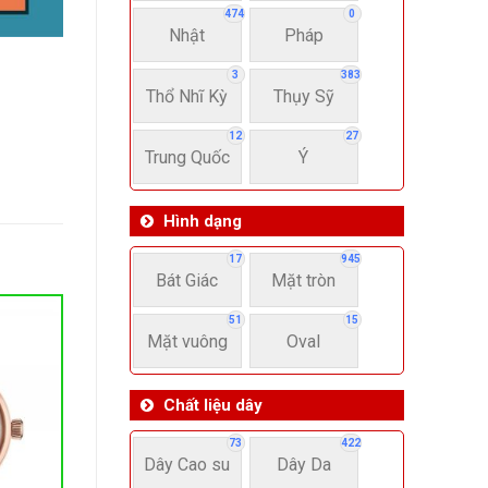
474
0
Nhật
Pháp
3
383
Thổ Nhĩ Kỳ
Thụy Sỹ
12
27
Trung Quốc
Ý
Hình dạng
17
945
Bát Giác
Mặt tròn
51
15
Mặt vuông
Oval
Chất liệu dây
73
422
Dây Cao su
Dây Da