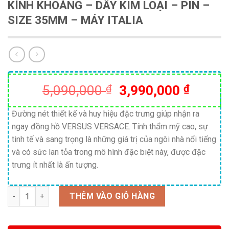
KÍNH KHOÁNG – DÂY KIM LOẠI – PIN –
SIZE 35MM – MÁY ITALIA
Giá
Giá
5,090,000
₫
3,990,000
₫
gốc
hiện
là:
tại
Đường nét thiết kế và huy hiệu đặc trưng giúp nhận ra
ngay đồng hồ VERSUS VERSACE. Tính thẩm mỹ cao, sự
5,090,000 ₫.
là:
tinh tế và sang trọng là những giá trị của ngôi nhà nổi tiếng
3,990,
và có sức lan tỏa trong mô hình đặc biệt này, được đặc
trưng ít nhất là ấn tượng.
Số lượng
THÊM VÀO GIỎ HÀNG