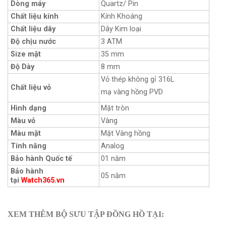
Dòng máy
Quartz/ Pin
Chất liệu kính
Kính Khoáng
Chất liệu dây
Dây Kim loại
Độ chịu nước
3 ATM
Size mặt
35 mm
Độ Dày
8 mm
Vỏ thép không gỉ 316L
Chất liệu vỏ
mạ vàng hồng PVD
Hình dạng
Mặt tròn
Màu vỏ
Vàng
Màu mặt
Mặt Vàng hồng
Tính năng
Analog
Bảo hành Quốc tế
01 năm
Bảo hành
05 năm
tại
Watch365.vn
XEM THÊM BỘ SƯU TẬP ĐỒNG HỒ TẠI: