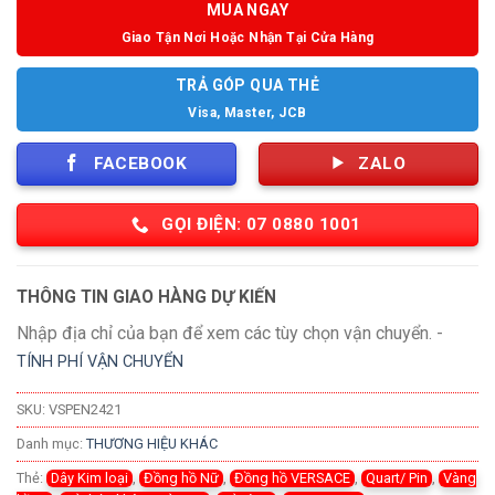
MUA NGAY
Giao Tận Nơi Hoặc Nhận Tại Cửa Hàng
TRẢ GÓP QUA THẺ
Visa, Master, JCB
FACEBOOK
ZALO
GỌI ĐIỆN: 07 0880 1001
THÔNG TIN GIAO HÀNG DỰ KIẾN
Nhập địa chỉ của bạn để xem các tùy chọn vận chuyển. -
TÍNH PHÍ VẬN CHUYỂN
SKU:
VSPEN2421
Danh mục:
THƯƠNG HIỆU KHÁC
Thẻ:
Dây Kim loại
,
Đồng hồ Nữ
,
Đồng hồ VERSACE
,
Quart/ Pin
,
Vàng