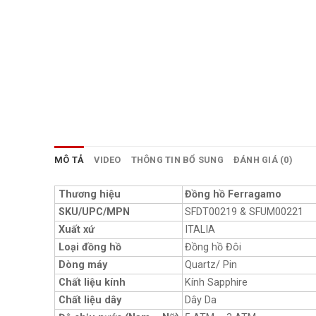
MÔ TẢ
VIDEO
THÔNG TIN BỔ SUNG
ĐÁNH GIÁ (0)
Thương hiệu
Đồng hồ Ferragamo
SKU/UPC/MPN
SFDT00219 & SFUM00221
Xuất xứ
ITALIA
Loại đồng hồ
Đồng hồ Đôi
Dòng máy
Quartz/ Pin
Chất liệu kính
Kính Sapphire
Chất liệu dây
Dây Da