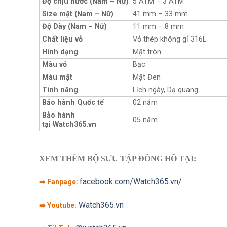
Độ chịu nước (Nam – Nữ)
5 ATM – 3 ATM
Size mặt (Nam – Nữ)
41 mm – 33 mm
Độ Dày (Nam – Nữ)
11 mm – 8 mm
Chất liệu vỏ
Vỏ thép không gỉ 316L
Hình dạng
Mặt tròn
Màu vỏ
Bạc
Màu mặt
Mặt Đen
Tính năng
Lịch ngày, Dạ quang
Bảo hành Quốc tế
02 năm
Bảo hành
05 năm
tại Watch365.vn
XEM THÊM BỘ SƯU TẬP ĐỒNG HỒ TẠI:
facebook.com/Watch365.vn/
➡️ Fanpage:
Watch365.vn
➡️ Youtube: