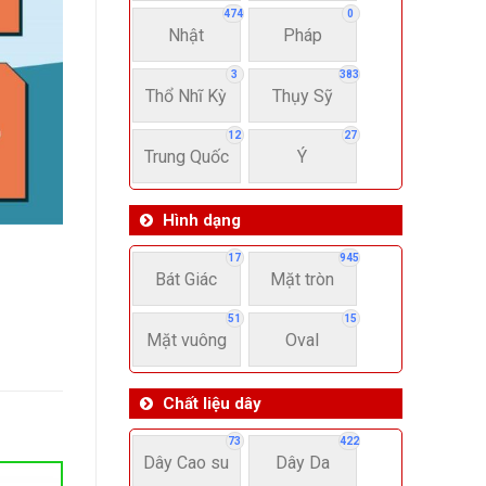
474
0
Nhật
Pháp
3
383
Thổ Nhĩ Kỳ
Thụy Sỹ
12
27
Trung Quốc
Ý
Hình dạng
17
945
Bát Giác
Mặt tròn
51
15
Mặt vuông
Oval
Chất liệu dây
73
422
Dây Cao su
Dây Da