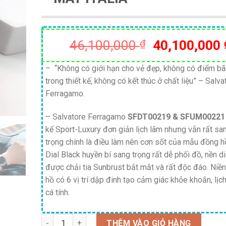
Giá
46,100,000
₫
40,100,000
gốc
là:
– “Không có giới hạn cho vẻ đẹp, không có điểm b
trong thiết kế, không có kết thúc ở chất liệu” – Salva
46,100,000 
Ferragamo.
– Salvatore Ferragamo
SFDT00219 & SFUM0022
kế Sport-Luxury đơn giản lịch lãm nhưng vẫn rất sa
trọng chính là điều làm nên cơn sốt của mẫu đồng h
Dial Black huyền bí sang trọng rất dễ phối đồ, nền di
được chải tia Sunbrust bắt mắt và rất độc đáo. Niề
hồ có 6 vị trí dập đinh tạo cảm giác khỏe khoắn, lịch
cá tính.
Số lượng
THÊM VÀO GIỎ HÀNG