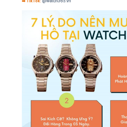
@watch365.vn
➡️ TikTok: