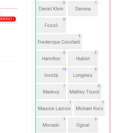
0
1
Daniel Klein
Davena
FUM00221
0
Fossil
9
Frederique Constant
0
5
Hamilton
Hublot
14
5
Invicta
Longines
1
0
Madocy
Mathey Tissot
1
7
Maurice Lacroix
Michael Kors
7
0
Movado
Ogival