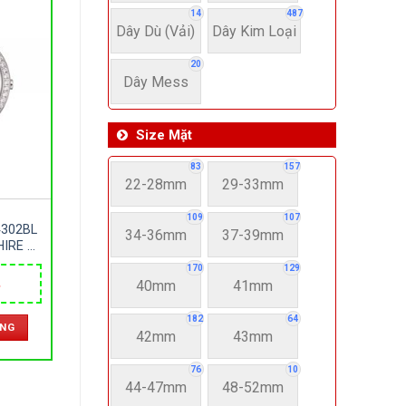
14
487
Dây Dù (Vải)
Dây Kim Loại
20
Dây Mess
Size Mặt
83
157
22-28mm
29-33mm
109
107
4302BL
34-36mm
37-39mm
HIRE –
ZE 34MM
170
129
40mm
41mm
Giá
hiện
tại
182
64
ÀNG
.
là:
42mm
43mm
2,550,000 ₫.
76
10
44-47mm
48-52mm