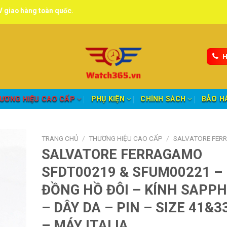
oàn quốc.
H
ƯƠNG HIỆU CAO CẤP
PHỤ KIỆN
CHÍNH SÁCH
BẢO H
TRANG CHỦ
/
THƯƠNG HIỆU CAO CẤP
/
SALVATORE FER
SALVATORE FERRAGAMO
SFDT00219 & SFUM00221 –
ĐỒNG HỒ ĐÔI – KÍNH SAPPH
– DÂY DA – PIN – SIZE 41&
– MÁY ITALIA