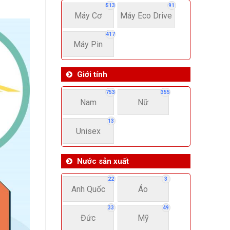
513
91
Máy Cơ
Máy Eco Drive
417
Máy Pin
Giới tính
753
355
Nam
Nữ
13
Unisex
Nước sản xuất
22
3
Anh Quốc
Áo
33
49
Đức
Mỹ