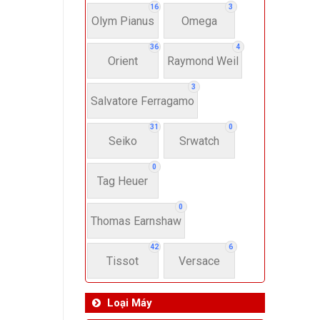
16
3
Olym Pianus
Omega
36
4
Orient
Raymond Weil
3
Salvatore Ferragamo
31
0
Seiko
Srwatch
0
Tag Heuer
0
Thomas Earnshaw
42
6
Tissot
Versace
Loại Máy