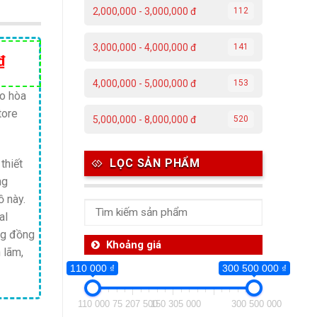
2,000,000 - 3,000,000 đ
112
3,000,000 - 4,000,000 đ
141
Giá
₫
hiện
4,000,000 - 5,000,000 đ
153
tại
ão hòa
tore
₫.
là:
5,000,000 - 8,000,000 đ
520
40,100,000 ₫.
LỌC SẢN PHẨM
1
thiết
ng
ồ này.
al
ng đồng
Khoảng giá
 lãm,
110 000 ₫
300 500 000 ₫
110 000
75 207 500
150 305 000
300 500 000