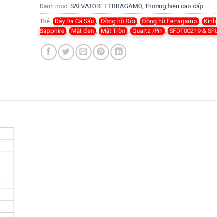
Danh mục:
SALVATORE FERRAGAMO
,
Thương hiệu cao cấp
Thẻ:
Dây Da Cá Sấu
,
Đồng hồ Đôi
,
Đồng hồ Ferragamo
,
Kính
Sapphire
,
Mặt đen
,
Mặt Tròn
,
Quartz /Pin
,
SFDT00219 & S