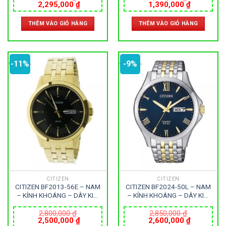
Giá
Giá
Giá
Giá
2,295,000
₫
1,390,000
₫
gốc
hiện
gốc
hiện
là:
tại
là:
tại
THÊM VÀO GIỎ HÀNG
THÊM VÀO GIỎ HÀNG
3,295,000 ₫.
là:
1,700,000 ₫.
là:
2,295,000 ₫.
1,390,000
-11%
-9%
CITIZEN
CITIZEN
CITIZEN BF2013-56E – NAM
CITIZEN BF2024-50L – NAM
– KÍNH KHOÁNG – DÂY KIM
– KÍNH KHOÁNG – DÂY KIM
LOẠI – PIN – SIZE 41MM –
LOẠI – PIN – SIZE 41MM –
MÁY NHẬT
MÁY NHẬT
2,800,000
₫
2,850,000
₫
Giá
Giá
Giá
Giá
2,500,000
₫
2,600,000
₫