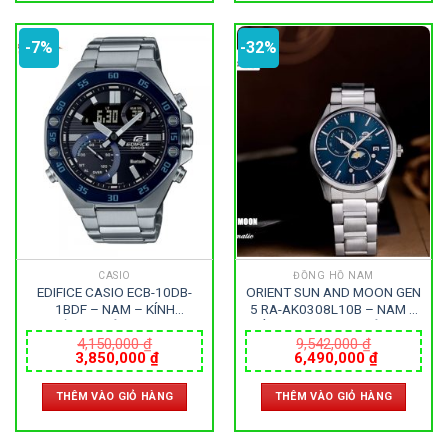
-7%
-32%
CASIO
ĐỒNG HỒ NAM
EDIFICE CASIO ECB-10DB-
ORIENT SUN AND MOON GEN
1BDF – NAM – KÍNH
5 RA-AK0308L10B – NAM –
KHOÁNG – DÂY KIM LOẠI –
KÍNH SAPPHIRE – DÂY KIM
PIN – SIZE 45.5MM – MÁY
LOẠI – AUTOMATIC – SIZE
4,150,000
₫
9,542,000
₫
Giá
Giá
Giá
Giá
3,850,000
₫
6,490,000
₫
NHẬT
41.5MM – MÁY NHẬT
gốc
hiện
gốc
hiện
là:
tại
là:
tại
THÊM VÀO GIỎ HÀNG
THÊM VÀO GIỎ HÀNG
4,150,000 ₫.
là:
9,542,000 ₫.
là:
3,850,000 ₫.
6,490,000