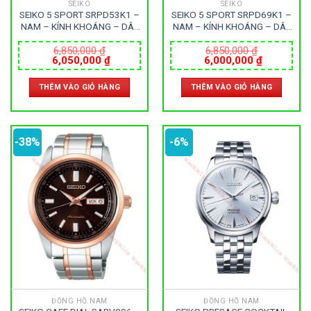
SEIKO
SEIKO
SEIKO 5 SPORT SRPD53K1 –
SEIKO 5 SPORT SRPD69K1 –
NAM – KÍNH KHOÁNG – DÂY
NAM – KÍNH KHOÁNG – DÂY
KIM LOẠI – AUTOMATIC –
KIM LOẠI – AUTOMATIC –
SIZE 42.5MM – MÁY NHẬT
SIZE 42.5MM – MÁY NHẬT
6,850,000
₫
6,850,000
₫
Giá
Giá
Giá
Giá
6,050,000
₫
6,000,000
₫
gốc
hiện
gốc
hiện
là:
tại
là:
tại
THÊM VÀO GIỎ HÀNG
THÊM VÀO GIỎ HÀNG
6,850,000 ₫.
là:
6,850,000 ₫.
là:
6,050,000 ₫.
6,000,000
-38%
-6%
ĐỒNG HỒ NAM
ĐỒNG HỒ NAM