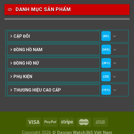
DANH MỤC SẢN PHẨM
CẶP ĐÔI
(85)
ĐỒNG HỒ NAM
(545)
ĐỒNG HỒ NỮ
(241)
PHỤ KIỆN
(22)
THƯƠNG HIỆU CAO CẤP
(151)
Copyright 2026 ©
Design Watch365 Việt Nam