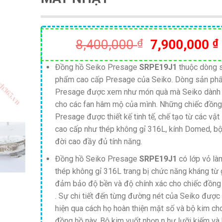
Giá
8,400,000
₫
7,900,000
₫
gốc
là:
Đồng hồ Seiko Presage
SRPE19J1
thuộc dòng 
phẩm cao cấp Presage của Seiko. Dòng sản ph
8,400,000 ₫
Presage được xem như món quà mà Seiko dành
cho các fan hâm mộ của mình. Những chiếc đồng
Presage được thiết kế tinh tế, chế tạo từ các vật 
cao cấp như thép không gỉ 316L, kính Domed, b
đời cao đầy đủ tính năng.
Đồng hồ Seiko Presage
SRPE19J1
có lớp vỏ là
thép không gỉ 316L trang bị chức năng kháng từ 
đảm bảo độ bền và độ chính xác cho chiếc đồng
. Sự chi tiết đến từng đường nét của Seiko được 
hiện qua cách họ hoàn thiện mặt số và bộ kim ch
đồng hồ này. Bộ kim vuốt nhọn n hư lưỡi kiếm và