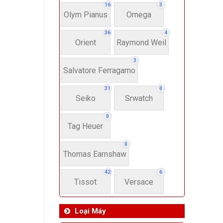
16
3
Olym Pianus
Omega
36
4
Orient
Raymond Weil
3
Salvatore Ferragamo
31
0
Seiko
Srwatch
0
Tag Heuer
0
Thomas Earnshaw
42
6
Tissot
Versace
Loại Máy