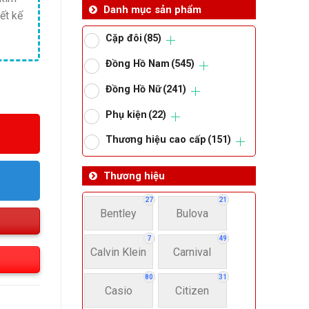
Danh mục sản phẩm
ết kế
Cặp đôi
(85)
Đồng Hồ Nam
(545)
Đồng Hồ Nữ
(241)
Phụ kiện
(22)
Thương hiệu cao cấp
(151)
Thương hiệu
27
21
Bentley
Bulova
7
49
Calvin Klein
Carnival
80
31
Casio
Citizen