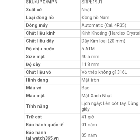
SKU/UPC/MPN
SRPE19J1
Xuất xứ
Nhật
Loại đồng hồ
Đồng hồ Nam
Dòng máy
Automatic (Cal. 4R35)
Chất liệu kính
Kính Khoáng (Hardlex Crystal
Chất liệu dây
Dây Kim loại (20 mm)
Độ chịu nước
5 ATM
Size mặt
40.5 mm
Độ dày
11.8 mm
Chất liệu vỏ
Vỏ thép không gỉ 316L
Hình dạng
Mặt tròn
Màu vỏ
Bạc
Màu mặt
Mặt Xanh Nhạt
Lịch ngày; Lên cót tay, Dừng
Tính năng
giây
Trữ cót
41 giờ
Bảo hành quốc tế
01 năm
Bảo hành
05 năm
tại watch365.vn