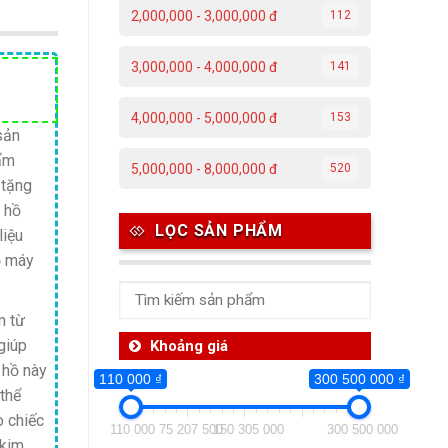
2,000,000 - 3,000,000 đ
112
3,000,000 - 4,000,000 đ
141
Giá
hiện
4,000,000 - 5,000,000 đ
153
tại
sản
ẩm
.
là:
5,000,000 - 8,000,000 đ
520
 tặng
7,900,000 ₫.
 hồ
LỌC SẢN PHẨM
liệu
ộ máy
m từ
giúp
Khoảng giá
 hồ này
110 000 ₫
300 500 000 ₫
thể
o chiếc
110 000
75 207 500
150 305 000
300 500 000
 kim