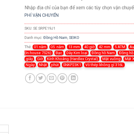
Nhập địa chỉ của bạn để xem các tùy chọn vận chuyể
PHÍ VẬN CHUYỂN
SKU:
SE SRPE19J1
Danh mục:
Đồng Hồ Nam
,
SEIKO
Thẻ:
01 năm
,
05 năm
,
13 mm
,
40 giờ
,
42 mm
,
5 ATM
,
Au
(In-house 7S26)
,
Bạc
,
Dây Kim loại
,
Đồng hồ Nam
,
Đồng hồ
giây
,
Giờ
,
Kính Khoáng (Hardlex Crystal)
,
Mặt vuông
,
Mặt 
Ngày
,
Nhật
,
phút
,
SNKP23K1
,
Vỏ thép không gỉ 316L