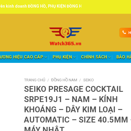
h ĐỒNG HỒ, PHỤ KIỆN ĐỒNG HỒ chính hãng, tuyển đại lý, CTV giao hà
H
ƯƠNG HIỆU CAO CẤP
PHỤ KIỆN
CHÍNH SÁCH
BẢO H
TRANG CHỦ
/
ĐỒNG HỒ NAM
/
SEIKO
SEIKO PRESAGE COCKTAIL
SRPE19J1 – NAM – KÍNH
KHOÁNG – DÂY KIM LOẠI –
AUTOMATIC – SIZE 40.5MM 
MÁY NHẬT