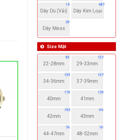
14
487
Dây Dù (Vải)
Dây Kim Loại
20
Dây Mess
Size Mặt
83
157
22-28mm
29-33mm
109
107
34-36mm
37-39mm
170
129
40mm
41mm
182
64
42mm
43mm
76
10
44-47mm
48-52mm