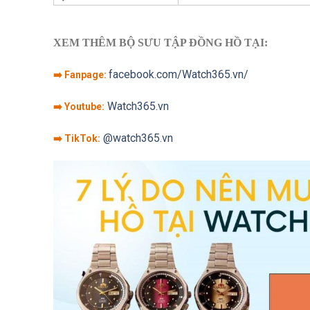
XEM THÊM BỘ SƯU TẬP ĐỒNG HỒ TẠI:
facebook.com/Watch365.vn/
➡️ Fanpage:
Watch365.vn
➡️ Youtube:
@watch365.vn
➡️ TikTok: