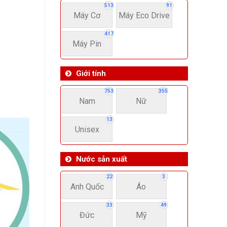
513
91
Máy Cơ
Máy Eco Drive
417
Máy Pin
Giới tính
753
355
Nam
Nữ
13
Unisex
Nước sản xuất
22
3
Anh Quốc
Áo
33
49
Đức
Mỹ