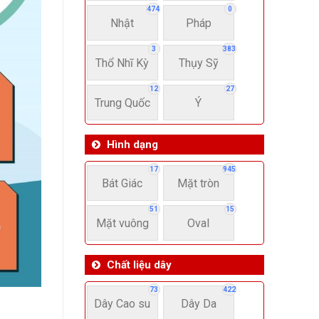
474
0
Nhật
Pháp
3
383
Thổ Nhĩ Kỳ
Thụy Sỹ
12
27
Trung Quốc
Ý
Hình dạng
17
945
Bát Giác
Mặt tròn
51
15
Mặt vuông
Oval
Chất liệu dây
73
422
Dây Cao su
Dây Da