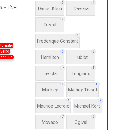
0
1
n. -
TÍNH
Daniel Klein
Davena
0
Fossil
9
Frederique Constant
tomatic
 Seiko
,
0
5
Hamilton
Hublot
Xanh lục
,
14
5
Invicta
Longines
1
0
Madocy
Mathey Tissot
1
7
Maurice Lacroix
Michael Kors
7
0
Movado
Ogival