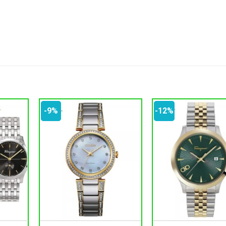
-9%
-12%