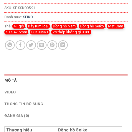
SKU:
SE SSK005K1
Danh mục:
SEIKO
Thẻ:
41 giờ
,
Dây Kim loại
,
Đồng hồ Nam
,
Đồng hồ Seiko
,
Mặt Cam
,
size 42.5mm
,
SSK005K1
,
Vỏ thép không gỉ 316L
MÔ TẢ
VIDEO
THÔNG TIN BỔ SUNG
ĐÁNH GIÁ (0)
Thương hiệu
Đồng hồ Seiko