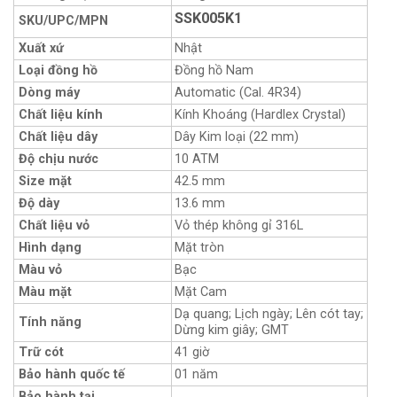
SSK005K1
SKU/UPC/MPN
Xuất xứ
Nhật
Loại đồng hồ
Đồng hồ Nam
Dòng máy
Automatic (Cal. 4R34)
Chất liệu kính
Kính Khoáng (Hardlex Crystal)
Chất liệu dây
Dây Kim loại (22 mm)
Độ chịu nước
10 ATM
Size mặt
42.5 mm
Độ dày
13.6 mm
Chất liệu vỏ
Vỏ thép không gỉ 316L
Hình dạng
Mặt tròn
Màu vỏ
Bạc
Màu mặt
Mặt Cam
Dạ quang; Lịch ngày; Lên cót tay;
Tính năng
Dừng kim giây; GMT
Trữ cót
41 giờ
Bảo hành quốc tế
01 năm
Bảo hành tại