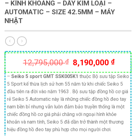
– KÍNH KHOÁNG – DÂY KIM LOẠI –
AUTOMATIC – SIZE 42.5MM – MÁY
NHẬT
Giá
Giá
12,795,000
₫
8,190,000
₫
gốc
hiện
là:
tại
–
Seiko 5 sport GMT SSK005K1
thuộc Bộ sưu tập Seiko
5 Sport kế thừa lịch sử hơn 55 năm từ khi chiếc Seiko 5
12,795,000 ₫.
là:
đầu tiên ra đời vào năm 1963 . Bộ sưu tập đồng hồ cơ giá
8,190
rẻ Seiko 5 Automatic này là những chiếc đồng hồ đeo tay
nam bền bỉ nhưng vẫn luôn đảm bảo truyền thống là một
chiếc đồng hồ cơ giá phải chăng với ngoại hình khỏe
khoắn và nam tính, Seiko 5 đã dần trở thành một thương
hiệu đồng hồ đeo tay phù hợp cho mọi người chơi.