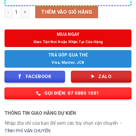
Số lượng
THÊM VÀO GIỎ HÀNG
MUA NGAY
Giao Tận Nơi Hoặc Nhận Tại Cửa Hàng
TRẢ GÓP QUA THẺ
Visa, Master, JCB
FACEBOOK
ZALO
GỌI ĐIỆN: 07 0880 1001
THÔNG TIN GIAO HÀNG DỰ KIẾN
Nhập địa chỉ của bạn để xem các tùy chọn vận chuyển. -
TÍNH PHÍ VẬN CHUYỂN