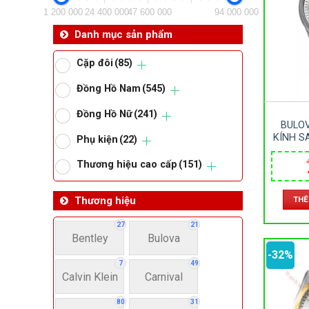
1 200 000
24 400 000
47 600 000
94 000 000
Da
Danh mục sản phẩm
Cặp đôi
(85)
Ma
Đồng Hồ Nam
(545)
Đồng Hồ Nữ
(241)
Om
BULOV
KÍNH S
Phụ kiện
(22)
LOẠI –
Thoma
34MM
Thương hiệu cao cấp
(151)
THÊ
Thương hiệu
Lo
27
21
Bentley
Bulova
Má
-32%
7
49
Calvin Klein
Carnival
Giớ
80
31