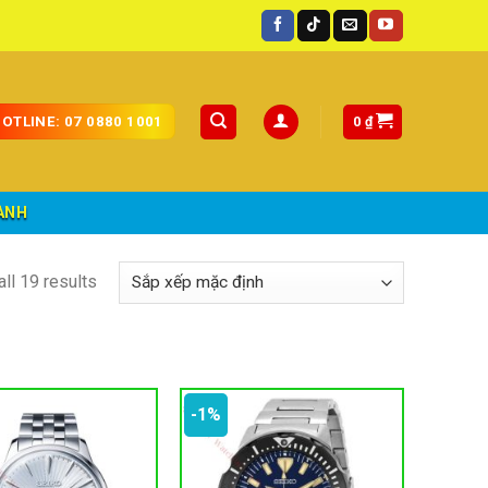
0
₫
OTLINE: 07 0880 1001
ÀNH
ll 19 results
-1%