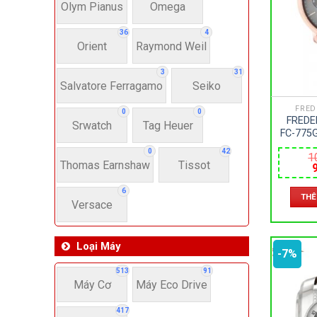
Dây 
Olym Pianus
Omega
36
4
Orient
Raymond Weil
Si
3
31
Salvatore Ferragamo
Seiko
22-
FRED
0
0
FREDE
Srwatch
Tag Heuer
4
FC-775
SAPP
0
42
1
AUTOM
Thomas Earnshaw
Tissot
–
l
6
THÊ
1
Versace
Loại Máy
-7%
513
91
Máy Cơ
Máy Eco Drive
417