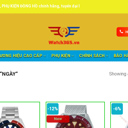
NG HỒ chính hãng, tuyển đại lý, CTV giao hàng toàn quốc.
H
ƯƠNG HIỆU CAO CẤP
PHỤ KIỆN
CHÍNH SÁCH
BẢO H
“NGÀY”
Showing a
-12%
-6%
New
oảng giá