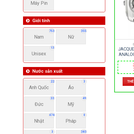
Máy Pin
Giới tính
753
355
Nam
Nữ
13
JACQUE
Unisex
ANALOG
KÍNH K
PIN –
Nước sản xuất
THÊ
22
3
Anh Quốc
Áo
33
49
Đức
Mỹ
474
0
Nhật
Pháp
3
383