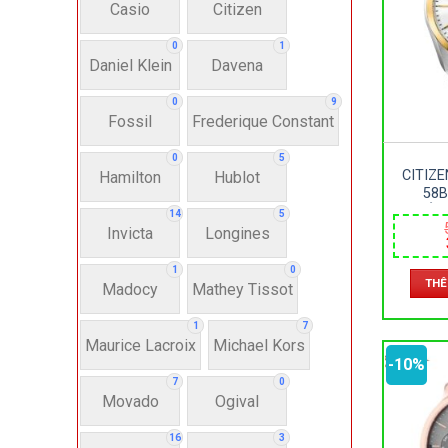
Casio
Citizen
N
0
1
Daniel Klein
Davena
Nư
0
9
Fossil
Frederique Constant
Anh
0
5
CITIZ
Hamilton
Hublot
58B
Thụ
KHOÁNG
14
5
ECO DR
Invicta
Longines
Hì
1
0
THÊ
Madocy
Mathey Tissot
Bát
1
7
Maurice Lacroix
Michael Kors
-10%
7
0
Chấ
Movado
Ogival
16
3