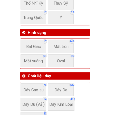
Thổ Nhĩ Kỳ
Thụy Sỹ
12
27
Trung Quốc
Ý
Hình dạng
17
945
Bát Giác
Mặt tròn
51
15
Mặt vuông
Oval
Chất liệu dây
73
422
Dây Cao su
Dây Da
14
487
Dây Dù (Vải)
Dây Kim Loại
20