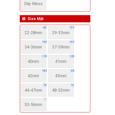
Dây Mess
Size Mặt
83
157
22-28mm
29-33mm
109
107
34-36mm
37-39mm
170
129
40mm
41mm
182
64
42mm
43mm
76
10
44-47mm
48-52mm
1
53-56mm