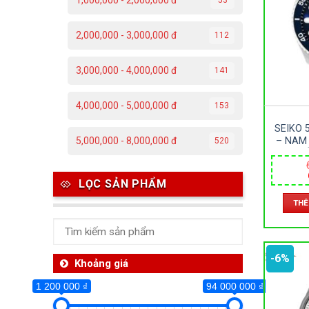
1,000,000 - 2,000,000 đ
1 200 000 ₫
2,000,000 - 3,000,000 đ
112
1 200 000
3,000,000 - 4,000,000 đ
141
Da
4,000,000 - 5,000,000 đ
153
C
SEIKO 
Đ
– NAM
5,000,000 - 8,000,000 đ
520
D
Đ
AUTOMA
LỌC SẢN PHẨM
P
THÊ
T
-6%
Th
Khoảng giá
1 200 000 ₫
94 000 000 ₫
Ben