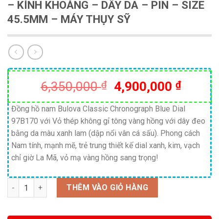
– KÍNH KHOÁNG – DÂY DA – PIN – SIZE
45.5MM – MÁY THỤY SỸ
Giá
Giá
6,350,000
₫
4,900,000
₫
gốc
hiện
là:
tại
Đồng hồ nam Bulova Classic Chronograph Blue Dial
97B170 với Vỏ thép không gỉ tông vàng hồng với dây đeo
6,350,000 ₫.
là:
bằng da màu xanh lam (dập nổi vân cá sấu). Phong cách
4,900,
Nam tính, mạnh mẽ, trẻ trung thiết kế dial xanh, kim, vạch
chỉ giờ La Mã, vỏ mạ vàng hồng sang trọng!
Số lượng
THÊM VÀO GIỎ HÀNG