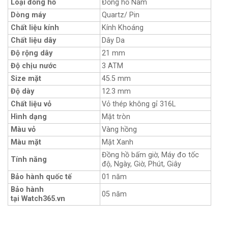
Loại đồng hồ
Đồng hồ Nam
Dòng máy
Quartz/ Pin
Chất liệu kính
Kính Khoáng
Chất liệu dây
Dây Da
Độ rộng dây
21 mm
Độ chịu nước
3 ATM
Size mặt
45.5 mm
Độ dày
12.3 mm
Chất liệu vỏ
Vỏ thép không gỉ 316L
Hình dạng
Mặt tròn
Màu vỏ
Vàng hồng
Màu mặt
Mặt Xanh
Đồng hồ bấm giờ, Máy đo tốc
Tính năng
độ, Ngày, Giờ, Phút, Giây
Bảo hành quốc tế
01 năm
Bảo hành
05 năm
tại Watch365.vn