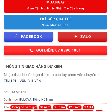
MUA NGAY
Giao Tận Nơi Hoặc Nhận Tại Cửa Hàng
TRẢ GÓP QUA THẺ
Visa, Master, JCB
FACEBOOK
ZALO
GỌI ĐIỆN: 07 0880 1001
THÔNG TIN GIAO HÀNG DỰ KIẾN
Nhập địa chỉ của bạn để xem các tùy chọn vận chuyển. -
TÍNH PHÍ VẬN CHUYỂN
SKU:
BU97B170
Danh mục:
BULOVA
,
Đồng Hồ Nam
Thẻ:
Đồng hồ bấm giờ
,
01 năm
,
05 năm
,
12.3 mm
,
3 ATM
,