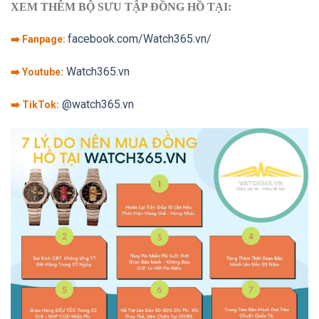
XEM THÊM BỘ SƯU TẬP ĐỒNG HỒ TẠI:
facebook.com/Watch365.vn/
➡️ Fanpage:
Watch365.vn
➡️ Youtube:
@watch365.vn
➡️ TikTok: