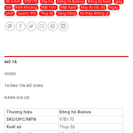
45.5 mm
,
97B170
,
Dây Da
,
Đồng hồ Bulova
,
Đồng hồ Nam
,
giây
,
Giờ
,
Kính Khoáng
,
Mặt Tròn
,
Mặt Xanh
,
Máy đo tốc độ
,
Ngày
,
phút
,
Quartz /Pin
,
Thụy Sỹ
,
Vàng hồng
,
Vỏ thép không gỉ
MÔ TẢ
VIDEO
THÔNG TIN BỔ SUNG
ĐÁNH GIÁ (0)
Thương hiệu
Đồng hồ Bulova
SKU/UPC/MPN
97B170
Xuất xứ
Thụy Sỹ