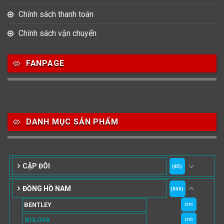
Chính sách thanh toán
Chính sách vận chuyển
FANPAGE
DANH MỤC SẢN PHẨM
CẶP ĐÔI
(85)
ĐỒNG HỒ NAM
(545)
BENTLEY
(26)
BULOVA
(20)