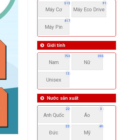
513
91
Máy Cơ
Máy Eco Drive
417
Máy Pin
Giới tính
753
355
Nam
Nữ
13
Unisex
Nước sản xuất
22
3
Anh Quốc
Áo
33
49
Đức
Mỹ