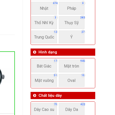
474
0
Nhật
Pháp
3
383
Thổ Nhĩ Kỳ
Thụy Sỹ
12
27
Trung Quốc
Ý
Hình dạng
17
945
Bát Giác
Mặt tròn
51
15
Mặt vuông
Oval
Chất liệu dây
73
422
Dây Cao su
Dây Da