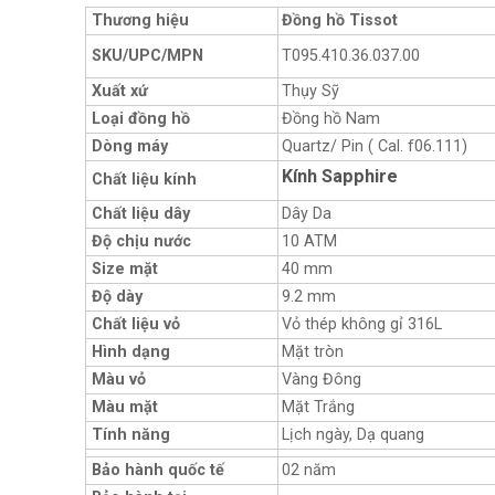
Thương hiệu
Đồng hồ Tissot
SKU/UPC/MPN
T095.410.36.037.00
Xuất xứ
Thụy Sỹ
Loại đồng hồ
Đồng hồ Nam
Dòng máy
Quartz/ Pin ( Cal. f06.111)
Kính Sapphire
Chất liệu kính
Chất liệu dây
Dây Da
Độ chịu nước
10 ATM
Size mặt
40 mm
Độ dày
9.2 mm
Chất liệu vỏ
Vỏ thép không gỉ 316L
Hình dạng
Mặt tròn
Màu vỏ
Vàng Đông
Màu mặt
Mặt Trắng
Tính năng
Lịch ngày, Dạ quang
Bảo hành quốc tế
02 năm