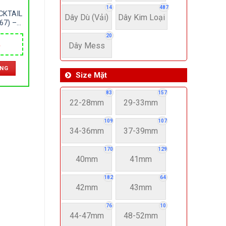
14
487
CKTAIL
Dây Dù (Vải)
Dây Kim Loại
67) –
ÁNG –
20
TIC –
Dây Mess
Giá
Y NHẬT
hiện
tại
ÀNG
.
là:
Size Mặt
8,490,000 ₫.
83
157
22-28mm
29-33mm
109
107
34-36mm
37-39mm
170
129
40mm
41mm
182
64
42mm
43mm
76
10
44-47mm
48-52mm