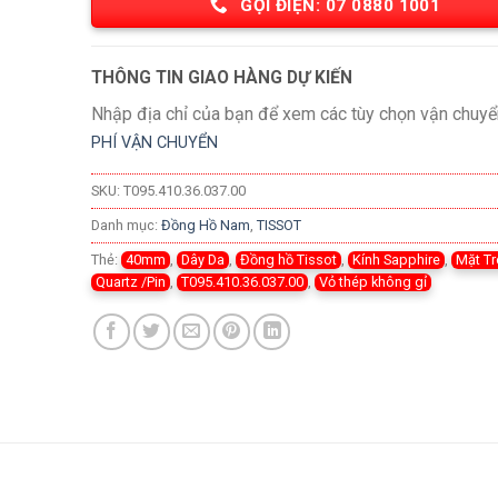
GỌI ĐIỆN: 07 0880 1001
THÔNG TIN GIAO HÀNG DỰ KIẾN
Nhập địa chỉ của bạn để xem các tùy chọn vận chuyể
PHÍ VẬN CHUYỂN
SKU:
T095.410.36.037.00
Danh mục:
Đồng Hồ Nam
,
TISSOT
Thẻ:
40mm
,
Dây Da
,
Đồng hồ Tissot
,
Kính Sapphire
,
Mặt T
Quartz /Pin
,
T095.410.36.037.00
,
Vỏ thép không gỉ