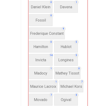
0
1
Daniel Klein
Davena
0
Fossil
9
Frederique Constant
0
5
Hamilton
Hublot
14
5
Invicta
Longines
1
0
Madocy
Mathey Tissot
1
7
Maurice Lacroix
Michael Kors
7
0
Movado
Ogival