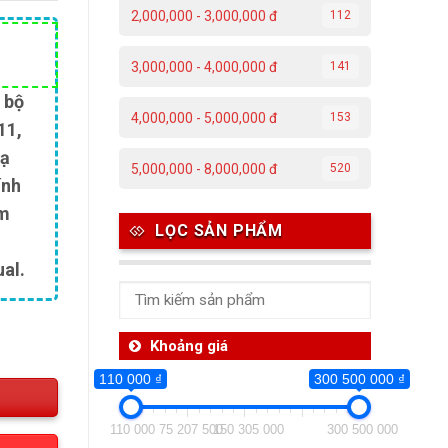
2,000,000 - 3,000,000 đ
112
Giá
3,000,000 - 4,000,000 đ
141
hiện
tại
 bộ
4,000,000 - 5,000,000 đ
153
.
là:
11,
5,400,000 ₫.
dạ
5,000,000 - 8,000,000 đ
520
ính
àm
LỌC SẢN PHẨM
al.
Khoảng giá
110 000 ₫
300 500 000 ₫
110 000
75 207 500
150 305 000
300 500 000