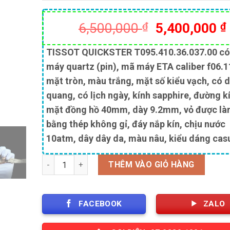
Giá
6,500,000
₫
5,400,000
₫
gốc
là:
TISSOT QUICKSTER
T095.410.36.037.00
có
6,500,000 ₫
máy quartz (pin), mã máy ETA caliber f06.1
mặt tròn, màu trắng, mặt số kiểu vạch, có 
quang, có lịch ngày, kính sapphire, đường k
mặt đồng hồ 40mm, dày 9.2mm, vỏ được l
bằng thép không gỉ, đáy nắp kín, chịu nước
10atm, dây dây da, màu nâu, kiểu dáng casu
Số lượng
THÊM VÀO GIỎ HÀNG
FACEBOOK
ZALO