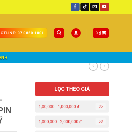
c.
0
₫
OTLINE: 07 0880 1001
ÀNH
LỌC THEO GIÁ
–
1,00,000 - 1,000,000 đ
35
PIN
Ỹ
1,000,000 - 2,000,000 đ
53