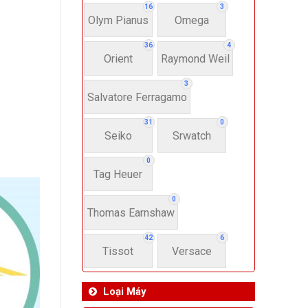
16
3
Olym Pianus
Omega
36
4
Orient
Raymond Weil
3
Salvatore Ferragamo
31
0
Seiko
Srwatch
0
Tag Heuer
0
Thomas Earnshaw
42
6
Tissot
Versace
Loại Máy