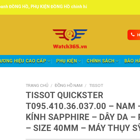
PHỤ KIỆN ĐỒNG HỒ chính hãng, tuyển đại lý, CTV giao hàng toàn quố
H
ƯƠNG HIỆU CAO CẤP
PHỤ KIỆN
CHÍNH SÁCH
BẢO H
TRANG CHỦ
/
ĐỒNG HỒ NAM
/
TISSOT
TISSOT QUICKSTER
T095.410.36.037.00 – NAM 
KÍNH SAPPHIRE – DÂY DA – 
– SIZE 40MM – MÁY THỤY S