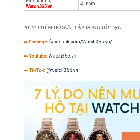
Bảo hành tại
05 năm
Watch365.vn
XEM THÊM BỘ SƯU TẬP ĐỒNG HỒ TẠI:
facebook.com/Watch365.vn/
➡️ Fanpage:
Watch365.vn
➡️ Youtube:
@watch365.vn
➡️ TikTok: