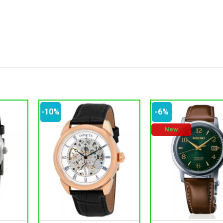
-10%
-6%
New