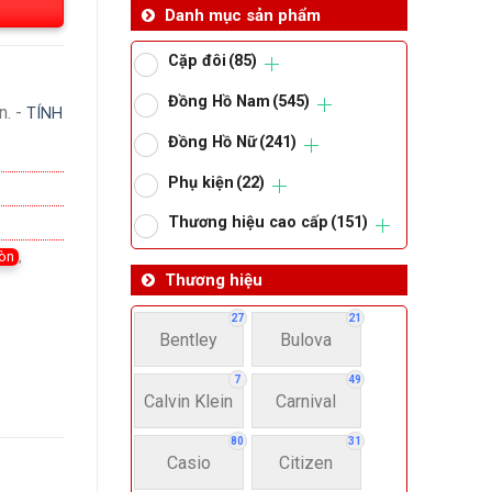
Danh mục sản phẩm
Cặp đôi
(85)
Đồng Hồ Nam
(545)
n. -
TÍNH
Đồng Hồ Nữ
(241)
Phụ kiện
(22)
Thương hiệu cao cấp
(151)
ròn
,
Thương hiệu
27
21
Bentley
Bulova
7
49
Calvin Klein
Carnival
80
31
Casio
Citizen